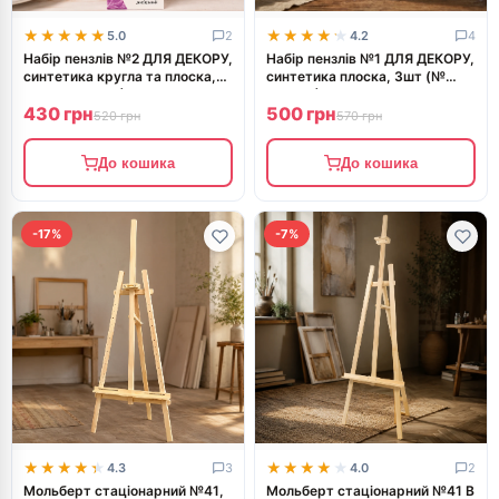
★★★★★
★★★★★
★★★★★
★★★★★
5.0
2
4.2
4
Набір пензлів №2 ДЛЯ ДЕКОРУ,
Набір пензлів №1 ДЛЯ ДЕКОРУ,
синтетика кругла та плоска,
синтетика плоска, 3шт (№
3шт (№ 2,8,20), ROSA TALENT
6,16,24), ROSA TALENT
430 грн
500 грн
520 грн
570 грн
До кошика
До кошика
-17%
-7%
★★★★★
★★★★★
★★★★★
★★★★★
4.3
3
4.0
2
Мольберт стаціонарний №41,
Мольберт стаціонарний №41 В