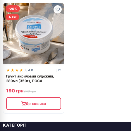
-20%
🔥 Хіт
★★★★★
★★★★★
4.0
2
Грунт акриловий художній,
280мл (350г), РОСА
190 грн
240 грн
До кошика
КАТЕГОРІЇ