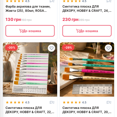
★★★★★
★★★★★
★★★★★
★★★★★
4.5
2
4.5
2
Фарба акрилова для тканин,
Синтетика плоска ДЛЯ
Жовта (25), 80мл, ROSA
ДЕКОРУ, HOBBY & CRAFT, 24,
TALENT
к.р. ROSA TALENT
130 грн
230 грн
150 грн
285 грн
До кошика
До кошика
-20%
-29%
★★★★★
★★★★★
★★★★★
★★★★★
4.5
2
4.5
2
Синтетика плоска ДЛЯ
Синтетика плоска ДЛЯ
ДЕКОРУ, HOBBY & CRAFT, 22,
ДЕКОРУ, HOBBY & CRAFT, 20,
к.р. ROSA TALENT
к.р. ROSA TALENT