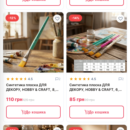
-12%
-14%
★★★★★
★★★★★
★★★★★
★★★★★
4.5
2
4.5
2
Синтетика плоска ДЛЯ
Синтетика плоска ДЛЯ
ДЕКОРУ, HOBBY & CRAFT, 8,
ДЕКОРУ, HOBBY & CRAFT, 6,
к.р. ROSA TALENT
к.р. ROSA TALENT
110 грн
85 грн
125 грн
99 грн
До кошика
До кошика