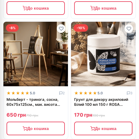
До кошика
До кошика
-8%
-10%
★★★★★
★★★★★
★★★★★
★★★★★
5.0
2
5.0
3
Мольберт - тринога, сосна,
Грунт для декору акриловий
60х75х125см., мак. висота
Білий 100 мл 150 г ROSA
полотна 120см., ROSA Talent
TALENT
650 грн
170 грн
710 грн
190 грн
До кошика
До кошика