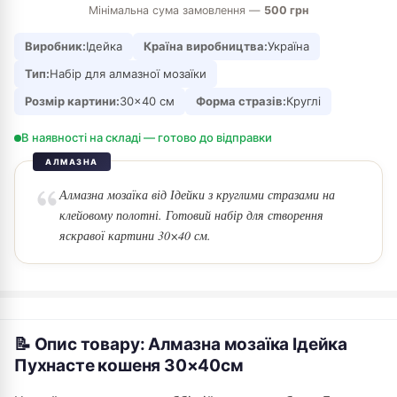
Мінімальна сума замовлення —
500 грн
Виробник:
Ідейка
Країна виробництва:
Україна
Тип:
Набір для алмазної мозаїки
Розмір картини:
30×40 см
Форма стразів:
Круглі
В наявності на складі — готово до відправки
АЛМАЗНА
Алмазна мозаїка від Ідейки з круглими стразами на
клейовому полотні. Готовий набір для створення
яскравої картини 30×40 см.
📝 Опис товару: Алмазна мозаїка Ідейка
Пухнасте кошеня 30×40см