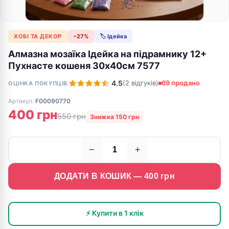
ХОБІ ТА ДЕКОР
−27%
🏷 Ідейка
Алмазна мозаїка Ідейка на підрамнику 12+
Пухнасте кошеня 30х40см 7577
4.5
(2 відгуків)
69 продано
ОЦІНКА ПОКУПЦІВ
Артикул:
F00090770
400 грн
550 грн
Знижка 150 грн
−
+
ДОДАТИ В КОШИК —
400
грн
⚡ Купити в 1 клік