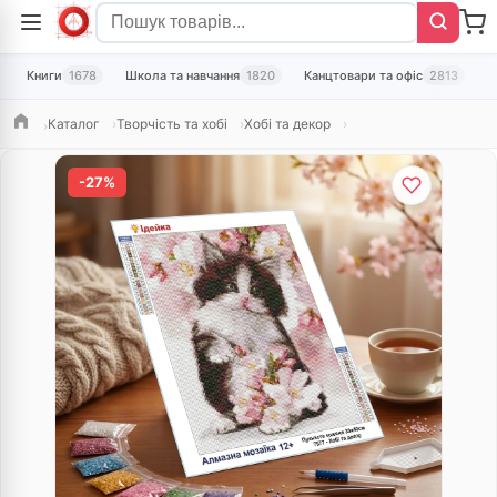
Книги
1678
Школа та навчання
1820
Канцтовари та офіс
2813
Т
Каталог
Творчість та хобі
Хобі та декор
Головна
-27%