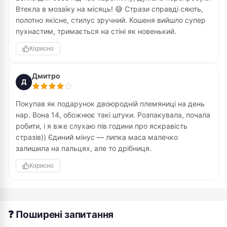
Втекла в мозаїку на місяць! 😅 Стрази справді сяють,
полотно якісне, стилус зручний. Кошеня вийшло супер
пухнастим, тримається на стіні як новенький.
Корисно
Дмитро
Д
Покупав як подарунок двоюродній племяниці на день
нар. Вона 14, обожнює такі штуки. Розпакувала, почала
робити, і я вже слухаю пів години про яскравість
стразів)) Єдиний мінус — липка маса малечко
залишила на пальцях, але то дрібниця.
Корисно
❓ Поширені запитання