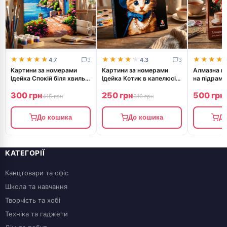
★★★★★
★★★★★
★★★★★
★★★★★
★★★★
★★★★
4.7
3
4.3
3
Картини за номерами
Картини за номерами
Алмазна мо
Ідейка Спокій біля хвиль
Ідейка Котик в капелюсі
на підрамн
40х50см 2791
30х30см 6739
маками 40
300 грн
250 грн
500 грн
415 грн
310 грн
До кошика
До кошика
До
КАТЕГОРІЇ
Канцтовари та офіс
Школа та навчання
Творчість та хобі
Техніка та гаджети