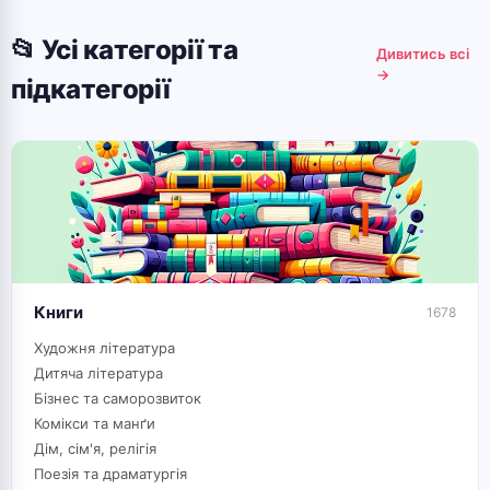
НОВА
АКЦІЯ
📂 Усі категорії та
Дивитись всі
Творчість
→
підкатегорії
без
меж
ЗНИЖКИ ДО
35%
До 35% на
товари для
творчості:
⏳ ...
фарби, пензлі,
Книги
1678
мольберти,
Перша покупка? Зареєструйтесь →
🎁 -10% код: WELCOME10
картини за
Художня література
номерами та
Дитяча література
набори.
Бізнес та саморозвиток
Комікси та манґи
Дім, сім'я, релігія
⚡ Усі
акції та
Поезія та драматургія