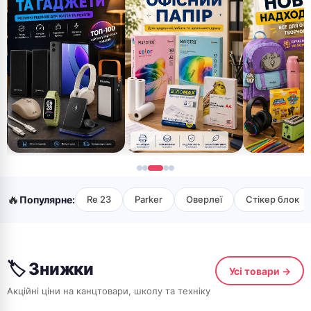
🔥
Популярне:
Re 23
Parker
Оверлеї
Стікер блок
🏷 Знижки
Усі товари →
Акційні ціни на канцтовари, школу та техніку