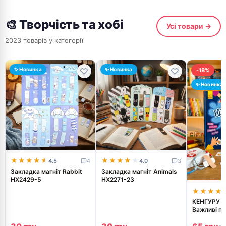
🎨 Творчість та хобі
Усі товари →
2023 товарів у категорії
✨ Новинка
✨ Новинка
-18%
✨ Новинка
★★★★★
★★★★★
★★★★★
★★★★★
4.5
4
4.0
3
Закладка магніт Rabbit
Закладка магніт Animals
HX2429-5
HX2271-23
★★★★
★★★★
КЕНГУРУ Р
Важливі пр