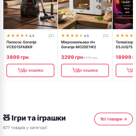
★★★★★
★★★★★
★★★★★
★★★★★
★★★★
★★★★
4.5
2
4.5
2
Пилосос Gorenje
Мікрохвильова піч
Телевізор 
VCE01SFABKR
Gorenje MO20E1W2
55JUQ755
3899 грн
3299 грн
18999 г
3670 грн
До кошика
До кошика
До
🧸 Ігри та іграшки
Усі товари →
677 товарів у категорії