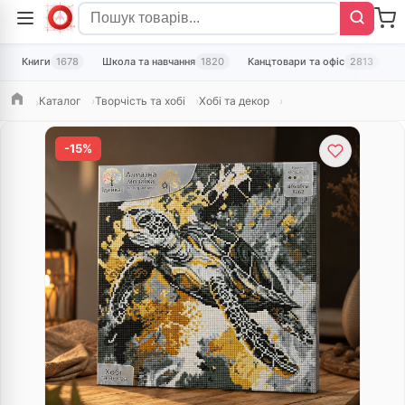
Книги
1678
Школа та навчання
1820
Канцтовари та офіс
2813
Т
Каталог
Творчість та хобі
Хобі та декор
Головна
-15%