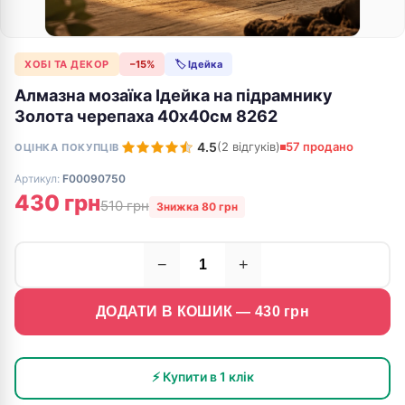
ХОБІ ТА ДЕКОР
−15%
🏷 Ідейка
Алмазна мозаїка Ідейка на підрамнику
Золота черепаха 40х40см 8262
4.5
(2 відгуків)
57 продано
ОЦІНКА ПОКУПЦІВ
Артикул:
F00090750
430 грн
510 грн
Знижка 80 грн
−
+
ДОДАТИ В КОШИК —
430
грн
⚡ Купити в 1 клік