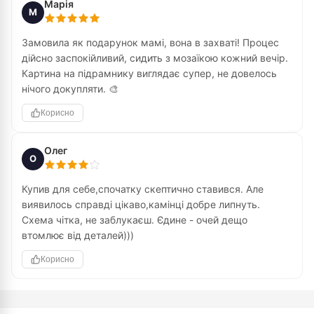
Марія
М
Замовила як подарунок мамі, вона в захваті! Процес
дійсно заспокійливий, сидить з мозаїкою кожний вечір.
Картина на підрамнику виглядає супер, не довелось
нічого докупляти. 🎨
Корисно
Олег
О
Купив для себе,спочатку скептично ставився. Але
виявилось справді цікаво,камінці добре липнуть.
Схема чітка, не заблукаєш. Єдине - очей дещо
втомлює від деталей)))
Корисно