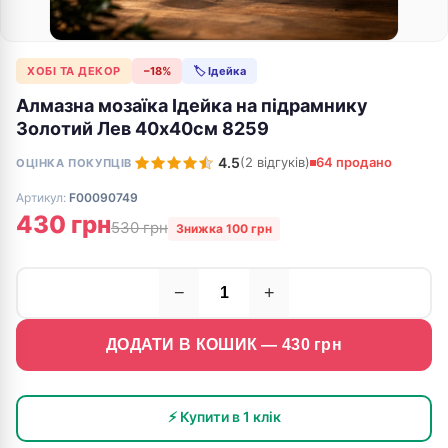
ХОБІ ТА ДЕКОР
−18%
🏷 Ідейка
Алмазна мозаїка Ідейка на підрамнику
Золотий Лев 40х40см 8259
4.5
(2 відгуків)
64 продано
ОЦІНКА ПОКУПЦІВ
Артикул:
F00090749
430 грн
530 грн
Знижка 100 грн
−
+
ДОДАТИ В КОШИК —
430
грн
⚡ Купити в 1 клік