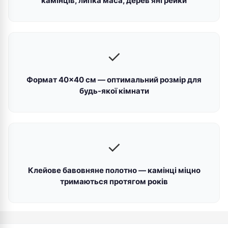
камінців, липка маса, дерев'яні рейки
✓
Формат 40×40 см — оптимальний розмір для
будь-якої кімнати
✓
Клейове бавовняне полотно — камінці міцно
тримаються протягом років