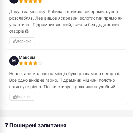
Дякую за мозаїку! Робила з дочкою вечерами, супер
розслабляє. Лев вишов яскравий, золотистий прямо як
у картинці. Підрамник якісний, вישали без додаткових
отворів 🦁
Корисно
Максим
М
Непле, але малощо камінців було розламано в дорозі.
Все одно вихідне гарно. Підрамник міцний, полотно
натягнуте рівно. Тільки стилус трошечки неудобний
Корисно
❓ Поширені запитання