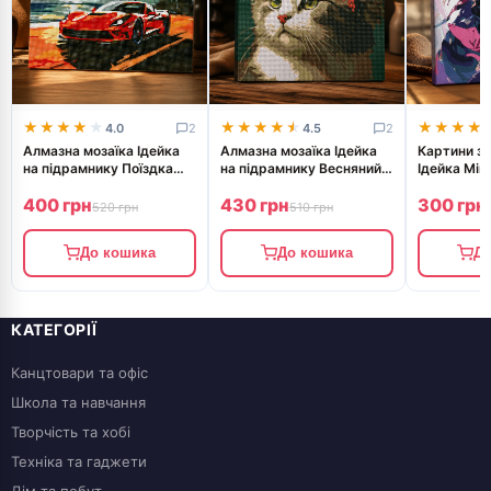
★★★★★
★★★★★
★★★★★
★★★★★
★★★★
★★★★
4.0
2
4.5
2
Алмазна мозаїка Ідейка
Алмазна мозаїка Ідейка
Картини з
на підрамнику Поїздка
на підрамнику Весняний
Ідейка Міц
узбережжям 30x40см
вінок 40х40см 7665
40х40см 8
400 грн
430 грн
300 грн
8176
520 грн
510 грн
До кошика
До кошика
До
КАТЕГОРІЇ
Канцтовари та офіс
Школа та навчання
Творчість та хобі
Техніка та гаджети
Дім та побут