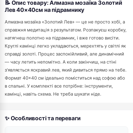
📝 Опис товару: Алмазна мозаїка Золотий
Лев 40×40см на підрамнику
Алмазна мозаїка «Золотий Лев» — це не просто хобі, а
справжня медитація з результатом. Розпакуєш коробку,
натягнеш полотно на підрамник, і вже готово висіти.
Круглі камінці легко укладаються, мерехтять у світлі як
справді золоті. Процес заспокійливий, але динамічний
— часу летить непомітно. А коли закінчиш, на стіні
з'являється яскравий лев, який дивиться прямо на тебе.
Формат 40×40 см ідеально поміститься над софою або
в спальні. У комплекті все потрібне: інструменти,
камінці, навіть схема. Не треба шукати ніде.
✨ Особливості та переваги