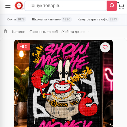
Книги
1678
Школа та навчання
1820
Канцтовари та офіс
2813
Т
Каталог
Творчість та хобі
Хобі та декор
Головна
-9%