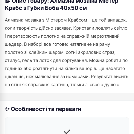
📝 Опис товару: Алмазна мозаїка Містер
Крабс з Губки Боба 40х50 см
Алмазна мозаїка з Містером Крабсом – це той випадок,
коли творчість дійсно засяває. Кристали ловлять світло
і перетворюють полотно на справжній мерехтливий
шедевр. В наборі все готове: натягнене на раму
полотно зі клейким шаром, сотні акрилових страз,
стилус, гель та лоток для сортування. Можна робити по
годинах або розтягнути на кілька вечорів. Це набагато
цікавіше, ніж малювання за номерами. Результат висить
на стіні як справжня картина, тільки зі своєю душою.
✨ Особливості та переваги
✓