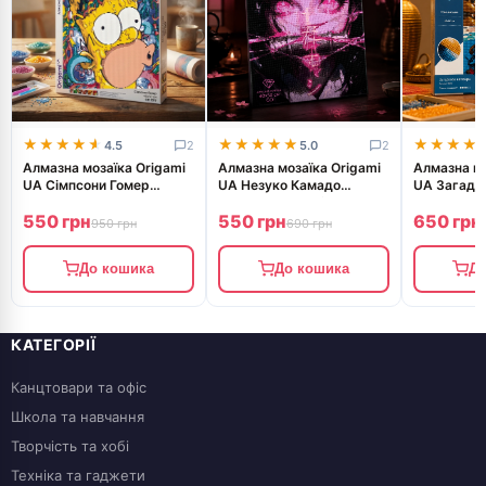
★★★★★
★★★★★
★★★★★
★★★★★
★★★★
★★★★
4.5
2
5.0
2
Алмазна мозаїка Origami
Алмазна мозаїка Origami
Алмазна мо
UA Сімпсони Гомер
UA Незуко Камадо
UA Загадко
40х50 см OD 3317
Клинок що розсікає
40х50 см
550 грн
550 грн
650 грн
демонів 40х50 см OD
950 грн
690 грн
До кошика
До кошика
До
КАТЕГОРІЇ
Канцтовари та офіс
Школа та навчання
Творчість та хобі
Техніка та гаджети