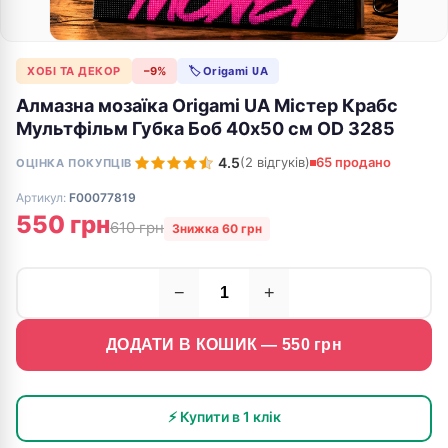
ХОБІ ТА ДЕКОР
−9%
🏷 Origami UA
Алмазна мозаїка Origami UA Містер Крабс
Мультфільм Губка Боб 40х50 см OD 3285
4.5
(2 відгуків)
65 продано
ОЦІНКА ПОКУПЦІВ
Артикул:
F00077819
550 грн
610 грн
Знижка 60 грн
−
+
ДОДАТИ В КОШИК —
550
грн
⚡ Купити в 1 клік