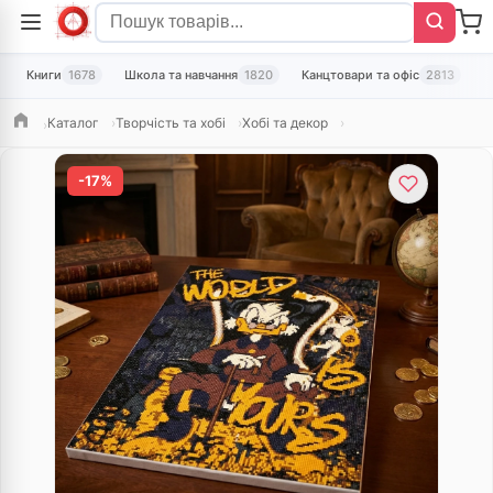
Книги
1678
Школа та навчання
1820
Канцтовари та офіс
2813
Т
Каталог
Творчість та хобі
Хобі та декор
Головна
-17%