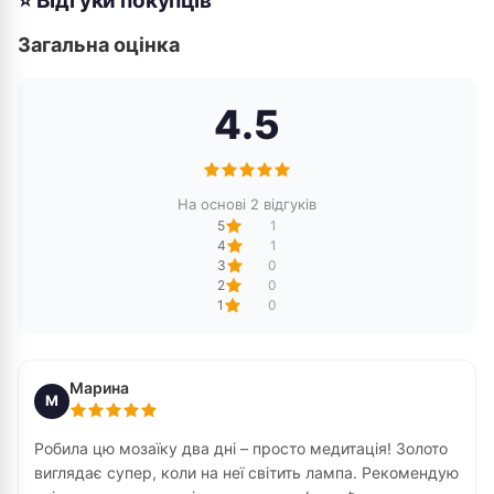
⭐ Відгуки покупців
Загальна оцінка
4.5
На основі 2 відгуків
5
1
4
1
3
0
2
0
1
0
Марина
М
Робила цю мозаїку два дні – просто медитація! Золото
виглядає супер, коли на неї світить лампа. Рекомендую