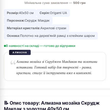
Мінімальна сума замовлення —
500 грн
Розмір:
40х50 см
Серія:
Origami UA
Персонаж:
Скрудж Макдак
Матеріал кристалів:
Акрилові стрази
Основа:
Полотно на дерев'яній рамці з клейким шаром
В наявності на складі — готово до відправки
АЛМАЗНА
Алмазна мозаїка зі Скруджем Макдаком та золотими
вставками. Готовий набір для творчості – рамка,
кристали, стилус й інструменти вже в комплекті.
📝 Опис товару: Алмазна мозаїка Скрудж
Макдак з золотом 40х50 см