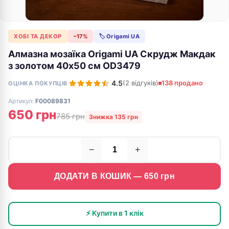
ХОБІ ТА ДЕКОР
−17%
🏷 Origami UA
Алмазна мозаїка Origami UA Скрудж Макдак
з золотом 40х50 см OD3479
4.5
(2 відгуків)
138 продано
ОЦІНКА ПОКУПЦІВ
Артикул:
F00089831
650 грн
785 грн
Знижка 135 грн
−
+
ДОДАТИ В КОШИК —
650
грн
⚡ Купити в 1 клік