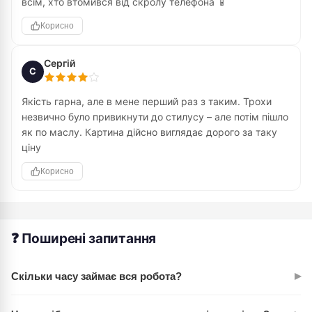
всім, хто втомився від скролу телефона 📱
Корисно
Сергій
С
Якість гарна, але в мене перший раз з таким. Трохи
незвично було привикнути до стилусу – але потім пішло
як по маслу. Картина дійсно виглядає дорого за таку
ціну
Корисно
❓ Поширені запитання
▸
Скільки часу займає вся робота?
Залежить від вашого темпу, але в середньому 60-90