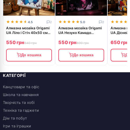
★★★★★
★★★★★
★★★★★
★★★★★
★★★★
★★★★
4.5
2
5.0
2
Алмазна мозаїка Origami
Алмазна мозаїка Origami
Алмазна мо
UA Ліло і Стіч 40х50 см
UA Незуко Камадо
UA Дісней 
OD 3424
Клинок що розсікає
Герої кіно
550 грн
550 грн
650 грн
демонів 40х50 см OD
OD3319
640 грн
690 грн
До кошика
До кошика
До
КАТЕГОРІЇ
Канцтовари та офіс
Школа та навчання
Творчість та хобі
Техніка та гаджети
Дім та побут
Ігри та іграшки