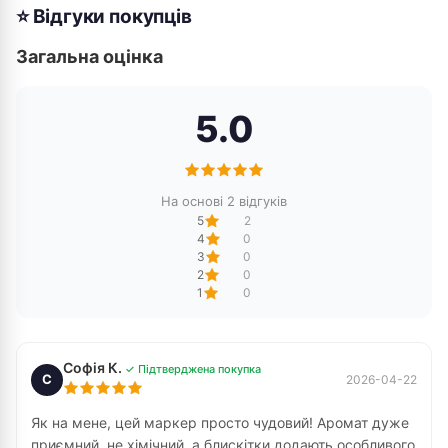
⭐ Відгуки покупців
Загальна оцінка
5.0
На основі 2 відгуків
5
2
4
0
3
0
2
0
1
0
Софія К.
✓ Підтверджена покупка
С
2026-04-22
Як на мене, цей маркер просто чудовий! Аромат дуже
приємний, не хімічний, а блискітки додають особливого