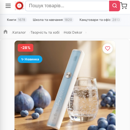
Книги
1678
Школа та навчання
1820
Канцтовари та офіс
2813
Т
Каталог
Творчість та хобі
Hobi Dekor
Головна
-28%
✨ Новинка