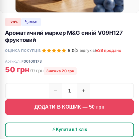
−28%
🏷 M&G
Ароматичний маркер M&G синій V09H127
фруктовий
5.0
(2 відгуків)
38 продано
ОЦІНКА ПОКУПЦІВ
Артикул:
F00109173
50 грн
70 грн
Знижка 20 грн
−
+
ДОДАТИ В КОШИК —
50
грн
⚡ Купити в 1 клік