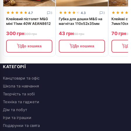
★★★★★
★★★★★
★★★★★
★★★★★
★★★★
★★★★
4.7
3
4.3
3
Клейовий пістолет M&G
Губка для дошки M&G на
Клейові с
міні 11мм 40W AEAN8612
магнітах 110х52х35мм
7ммх10см 
300 грн
43 грн
70 грн
390 грн
60 грн
97
До кошика
До кошика
До
КАТЕГОРІЇ
Канцтовари та офіс
Школа та навчання
Творчість та хобі
Техніка та гаджети
Дім та побут
Ігри та іграшки
Подарунки та свята