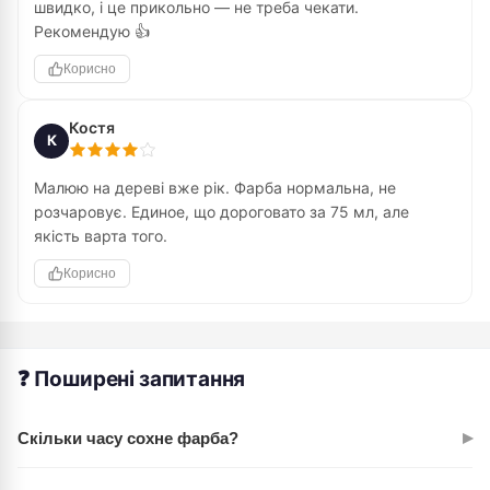
швидко, і це прикольно — не треба чекати.
Рекомендую 👍
Корисно
Костя
К
Малюю на дереві вже рік. Фарба нормальна, не
розчаровує. Единое, що дороговато за 75 мл, але
якість варта того.
Корисно
❓ Поширені запитання
▸
Скільки часу сохне фарба?
Тонкий шар висохне за 30-60 хвилин залежно від