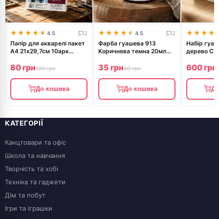
★★★★★
★★★★★
★★★★★
★★★★★
★★★★
★★★★
4.5
2
4.5
2
Папір для акварелі пакет
Фарба гуашева 913
Набір гуа
А4 21х29,7см 10арк
Коричнева темна 20мл
дерево CL
Дрібне зерно 200г/м2
ROSA Studio
Studio 12х
80 грн
35 грн
600 грн
ROSA Studio
100 грн
40 грн
До кошика
До кошика
До
КАТЕГОРІЇ
Канцтовари та офіс
Школа та навчання
Творчість та хобі
Техніка та гаджети
Дім та побут
Ігри та іграшки