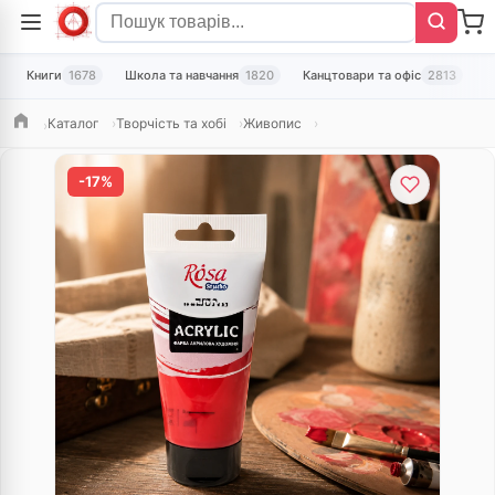
Книги
1678
Школа та навчання
1820
Канцтовари та офіс
2813
Т
Каталог
Творчість та хобі
Живопис
Головна
-17%