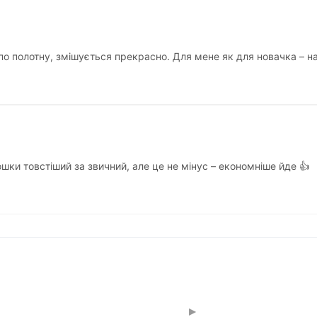
по полотну, змішується прекрасно. Для мене як для новачка – н
ошки товстіший за звичний, але це не мінус – економніше йде 👍
▸