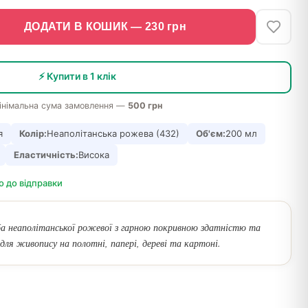
ДОДАТИ В КОШИК —
230
грн
⚡ Купити в 1 клік
інімальна сума замовлення —
500 грн
я
Колір:
Неаполітанська рожева (432)
Об'єм:
200 мл
Еластичність:
Висока
о до відправки
а неаполітанської рожевої з гарною покривною здатністю та
для живопису на полотні, папері, дереві та картоні.