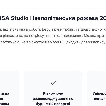
OSA Studio Неаполітанська рожева 2
равді приємна в роботі. Беру в руки тюбик, і відразу видно: 
ся рівномірно, не потріскується після висихання. Можна пра
ластичною, не тріскається з часом. Підходить для живопису 
✓
мивна
Рівномірне
Універ
не
розповсюджування по
пензл
часом
будь-якій поверхні