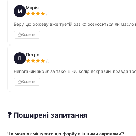
Марія
М
Беру цю рожеву вже третій раз 🎨 розноситься як масло 
Корисно
Петро
П
Непоганий акрил за такої ціни. Колір яскравий, правда тр
Корисно
❓ Поширені запитання
Чи можна змішувати цю фарбу з іншими акрилами?