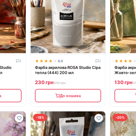
★★★★★
★★★★★
★★★★
★★★★
2
4.0
2
Studio
Фарба акрилова ROSA Studio Сіра
Фарба акр
мл
тепла (444) 200 мл
Жовто-зел
230 грн
130 грн
310 грн
1
а
До кошика
-18%
-20%