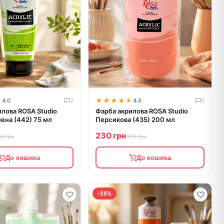
★
★
★★★★★
★★★★★
4.0
2
4.5
2
илова ROSA Studio
Фарба акрилова ROSA Studio
ена (442) 75 мл
Персикова (435) 200 мл
230 грн
70 грн
310 грн
До кошика
До кошика
-25%