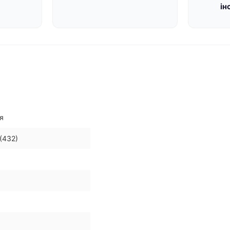
ін
я
(432)