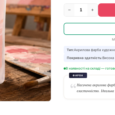
−
+
М
Тип:
Акрилова фарба художн
Покривна здатність:
Висока
В наявності на складі — готов
ФАРБА
Насичена акрилова фарб
еластичністю. Ідеальна 