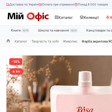
Доставка по Україні
Оплата при отриманні
Понад 8 000 товарів
Каталог
Колекції
А
Книги
Школа та навчання
Канцтовари та 
1678
1820
Каталог
Творчість та хобі
Живопис
Фарба акрилова RO
Головна
-14%
🔥 Хіт