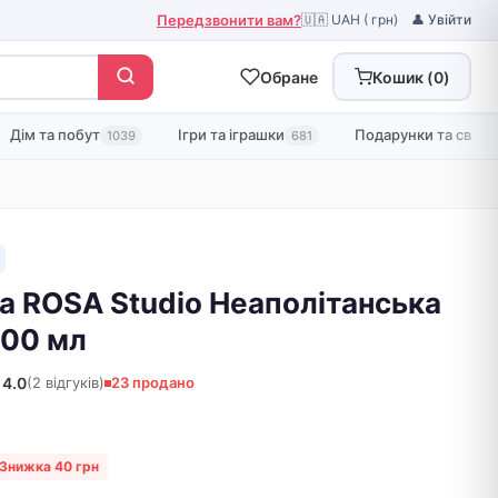
Передзвонити вам?
🇺🇦 UAH ( грн)
👤 Увійти
Обране
Кошик (
0
)
Дім та побут
Ігри та іграшки
Подарунки та свята
1039
681
а ROSA Studio Неаполітанська
200 мл
4.0
(2 відгуків)
23 продано
Знижка 40 грн