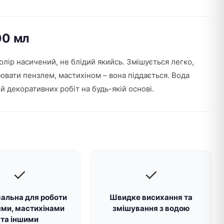
00 мл
колір насичений, не блідий якийсь. Змішується легко,
цювати пензлем, мастихіном – вона піддається. Вода
й декоративних робіт на будь-якій основі.
✓
✓
сальна для роботи
Швидке висихання та
ями, мастихінами
змішування з водою
та іншими