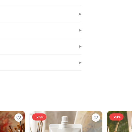
дою та іншими акрилами, утворюючи
▸
інші основи. Легко наноситься
▸
сихає за 30-60 хвилин залежно від
▸
ся такою ж. Не тріскається й не línвиця
▸
удь-якого розміру, мастихінами,
-25%
-23%