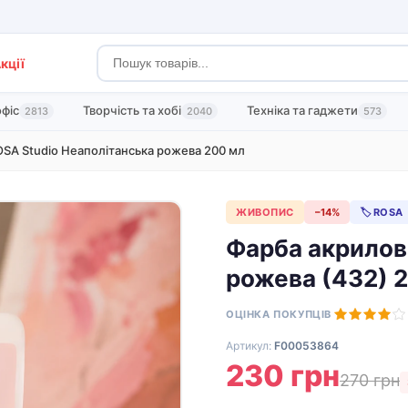
кції
офіс
Творчість та хобі
Техніка та гаджети
2813
2040
573
SA Studio Неаполітанська рожева 200 мл
ЖИВОПИС
−14%
🏷 ROSA
Фарба акрилов
рожева (432) 
ОЦІНКА ПОКУПЦІВ
Артикул:
F00053864
230 грн
270 грн