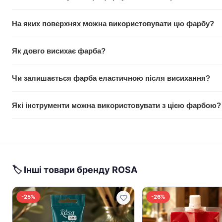
Так, абсолютно. Акрил ROSA Studio чудово змішується з во
На яких поверхнях можна використовувати цю фарбу?
нові, чисті відтінки без проблем.
Фарба універсальна: полотно, картон, папір, дерево, ДСП та 
Як довго висихає фарба?
практично на все.
Акрил ROSA Studio висихає швидко. Зазвичай тонкий шар ви
Чи залишається фарба еластичною після висихання?
товщини нанесення.
Так, фарба утворює еластичну плівку, яка з часом залишаєть
Які інструменти можна використовувати з цією фарбою?
навіть у разі згинання основи.
Завдяки оптимальній в'язкості можна працювати пензлями б
губками та іншими інструментами.
🏷 Інші товари бренду ROSA
-25%
-26%