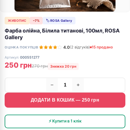
ЖИВОПИС
−7%
🏷 ROSA Gallery
Фарба олійна, Білила титанові, 100мл, ROSA
Gallery
4.0
(2 відгуків)
15 продано
ОЦІНКА ПОКУПЦІВ
Артикул:
000551277
250 грн
270 грн
Знижка 20 грн
−
+
ДОДАТИ В КОШИК —
250
грн
⚡ Купити в 1 клік