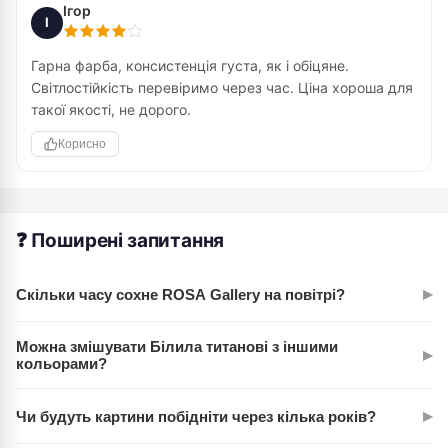
Ігор
І
Гарна фарба, консистенція густа, як і обіцяне.
Світлостійкість перевіримо через час. Ціна хороша для
такої якості, не дорого.
Корисно
❓ Поширені запитання
▸
Скільки часу сохне ROSA Gallery на повітрі?
Олійні фарби ROSA сохнуть залежно від товщини шару:
Можна змішувати Білила титанові з іншими
▸
тонкий шар висихає за 3-5 днів, густий пастозний шар
кольорами?
може сохнути 1-2 тижні. Все залежить від вентиляції
Так, це один з основних плюсів цієї фарби. Білила добре
приміщення.
▸
Чи будуть картини побідніти через кілька років?
змішуються з усіма кольорами серії ROSA, не роблячи їх
мутними. Саме тому художники використовують їх для