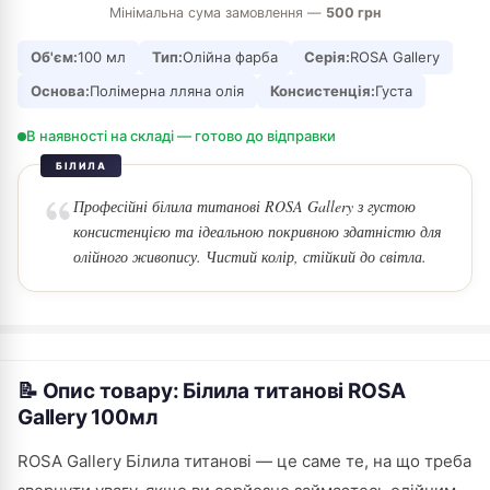
Мінімальна сума замовлення —
500 грн
Об'єм:
100 мл
Тип:
Олійна фарба
Серія:
ROSA Gallery
Основа:
Полімерна лляна олія
Консистенція:
Густа
В наявності на складі — готово до відправки
БІЛИЛА
Професійні білила титанові ROSA Gallery з густою
консистенцією та ідеальною покривною здатністю для
олійного живопису. Чистий колір, стійкий до світла.
📝 Опис товару: Білила титанові ROSA
Gallery 100мл
ROSA Gallery Білила титанові — це саме те, на що треба