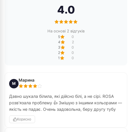
4.0
На основі 2 відгуків
5
0
4
2
3
0
2
0
1
0
Марина
М
Давно шукала білила, які дійсно білі, а не сірі. ROSA
розв'язала проблему 👍 Змішую з іншими кольорами —
якість не падає. Очень задовольна, беру другу тубу
Корисно