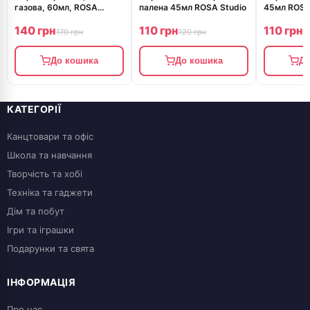
газова, 60мл, ROSA
палена 45мл ROSA Studio
45мл ROSA
Gallery
140 грн
110 грн
110 грн
170 грн
120 грн
1
До кошика
До кошика
До
КАТЕГОРІЇ
Канцтовари та офіс
Школа та навчання
Творчість та хобі
Техніка та гаджети
Дім та побут
Ігри та іграшки
Подарунки та свята
ІНФОРМАЦІЯ
Про нас