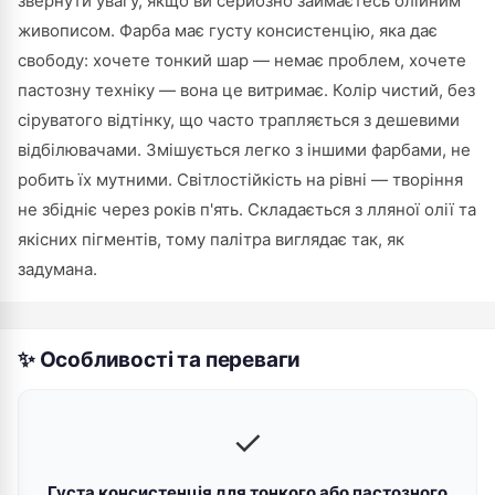
звернути увагу, якщо ви серйозно займаєтесь олійним
живописом. Фарба має густу консистенцію, яка дає
свободу: хочете тонкий шар — немає проблем, хочете
пастозну техніку — вона це витримає. Колір чистий, без
сіруватого відтінку, що часто трапляється з дешевими
відбілювачами. Змішується легко з іншими фарбами, не
робить їх мутними. Світлостійкість на рівні — творіння
не збідніє через років п'ять. Складається з лляної олії та
якісних пігментів, тому палітра виглядає так, як
задумана.
✨ Особливості та переваги
✓
Густа консистенція для тонкого або пастозного