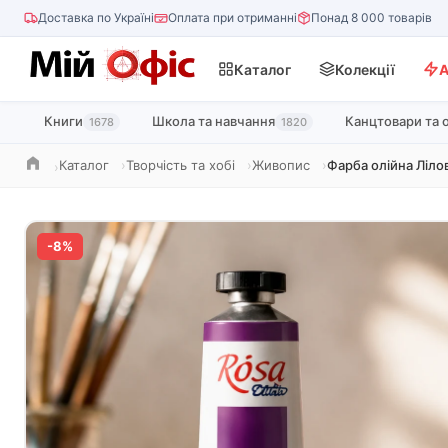
Доставка по Україні
Оплата при отриманні
Понад 8 000 товарів
Каталог
Колекції
А
Книги
Школа та навчання
Канцтовари та 
1678
1820
Каталог
Творчість та хобі
Живопис
Фарба олійна Ліло
Головна
-8%