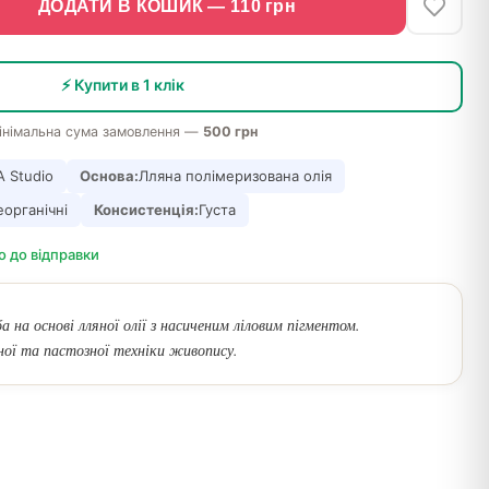
ДОДАТИ В КОШИК —
110
грн
⚡ Купити в 1 клік
інімальна сума замовлення —
500 грн
 Studio
Основа:
Лляна полімеризована олія
еорганічні
Консистенція:
Густа
о до відправки
 на основі лляної олії з насиченим ліловим пігментом.
ної та пастозної техніки живопису.