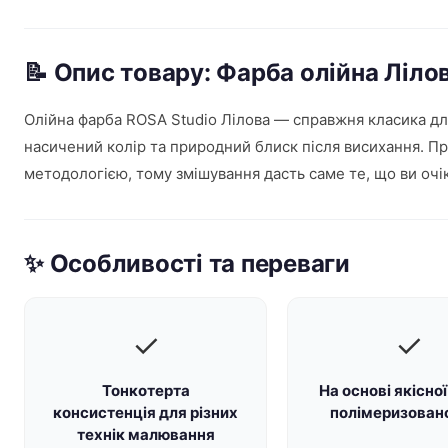
📝 Опис товару: Фарба олійна Ліло
Олійна фарба ROSA Studio Лілова — справжня класика для 
насичений колір та природний блиск після висихання. Пр
методологією, тому змішування дасть саме те, що ви очік
✨ Особливості та переваги
✓
✓
Тонкотерта
На основі якісної
консистенція для різних
полімеризовано
технік малювання