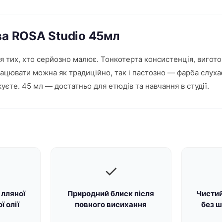
ва ROSA Studio 45мл
тих, хто серйозно малює. Тонкотерта консистенція, виготовле
ацювати можна як традиційно, так і пастозно — фарба слуха
уєте. 45 мл — достатньо для етюдів та навчання в студії.
✓
 лляної
Природний блиск після
Чистий
ї олії
повного висихання
без 