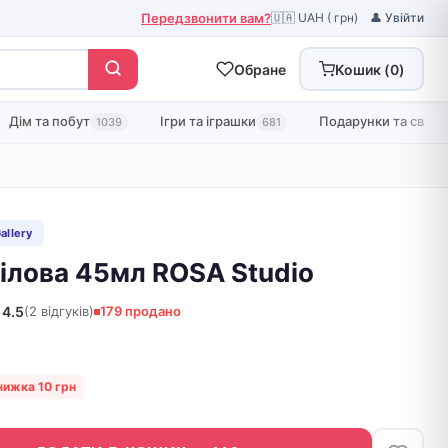
Передзвонити вам?
🇺🇦 UAH ( грн)
👤 Увійти
Обране
Кошик (
0
)
Дім та побут
Ігри та іграшки
Подарунки та свята
1039
681
allery
ілова 45мл ROSA Studio
4.5
(2 відгуків)
179 продано
нижка 10 грн