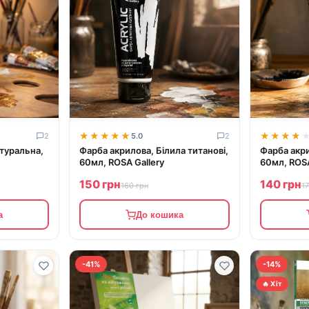
★★★★★
★★★★★
★★★★
★★★★
2
5.0
2
атуральна,
Фарба акрилова, Білила титанові,
Фарба акри
60мл, ROSA Gallery
60мл, ROSA
150 грн
140 грн
160 грн
1
а
До кошика
-41%
-14%
🔥 Хіт