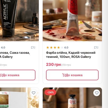
★
★
★★★★★
★★★★★
4.0
2
4.0
2
лова, Сажа газова,
Фарба олійна, Кадмій червоний
 Gallery
темний, 100мл, ROSA Gallery
230 грн
70 грн
270 грн
До кошика
До кошика
-24%