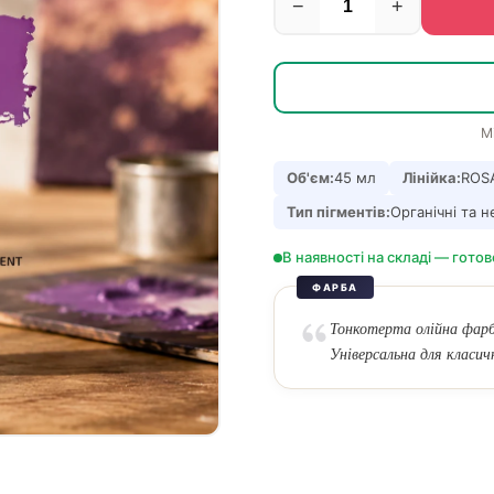
−
+
М
Об'єм:
45 мл
Лінійка:
ROSA
Тип пігментів:
Органічні та н
В наявності на складі — готов
ФАРБА
Тонкотерта олійна фарба
Універсальна для класич