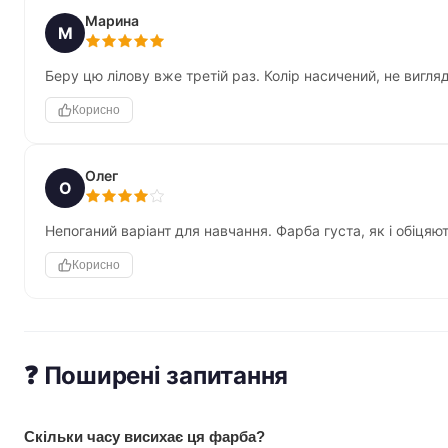
Марина
М
Беру цю лілову вже третій раз. Колір насичений, не вигляда
Корисно
Олег
О
Непоганий варіант для навчання. Фарба густа, як і обіцяю
Корисно
❓ Поширені запитання
Скільки часу висихає ця фарба?