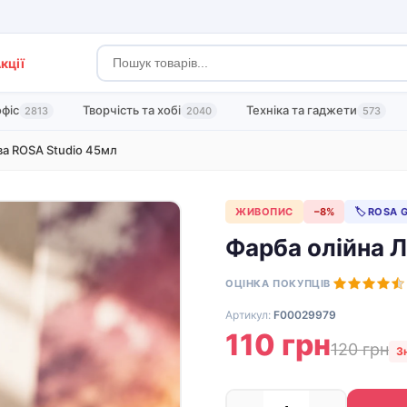
кції
офіс
Творчість та хобі
Техніка та гаджети
2813
2040
573
ва ROSA Studio 45мл
ЖИВОПИС
−8%
🏷 ROSA G
Фарба олійна Л
ОЦІНКА ПОКУПЦІВ
Артикул:
F00029979
110 грн
120 грн
З