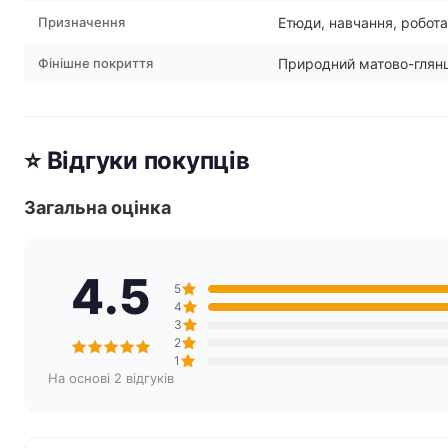
Призначення
Етюди, навчання, робота 
Фінішне покриття
Природний матово-глян
⭐ Відгуки покупців
Загальна оцінка
4.5
5
4
3
2
1
На основі 2 відгуків