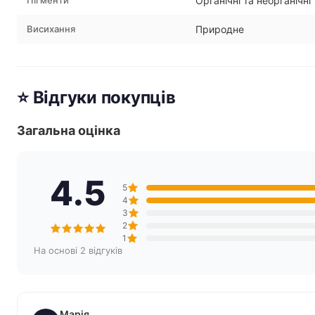
Пігменти
Органічні та неорганічні
Висихання
Природне
⭐ Відгуки покупців
Загальна оцінка
4.5
5
4
3
2
1
На основі 2 відгуків
Марія