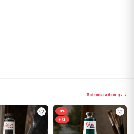
Всі товари бренду →
-8%
🔥 Хіт