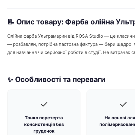
📝 Опис товару: Фарба олійна Уль
Олійна фарба Ультрамарин від ROSA Studio — це класична
— розбавляй, потрібна пастозна фактура — бери щедро. Фа
для навчання чи серйозної роботи в студії. Не витрачає с
✨ Особливості та переваги
✓
✓
Тонко перетерта
На основі лля
консистенція без
полімеризовано
грудочок