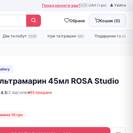
Передзвонити вам?
🇺🇦 UAH ( грн)
👤 Увійти
Обране
Кошик (
0
)
Дім та побут
Ігри та іграшки
Подарунки та свята
1039
681
allery
Ультрамарин 45мл ROSA Studio
4.5
(2 відгуків)
93 продано
нижка 10 грн