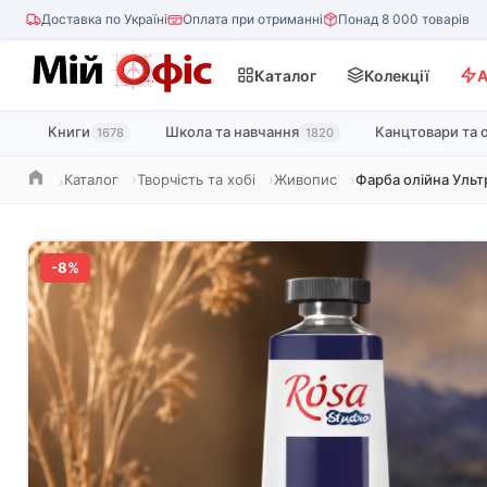
Доставка по Україні
Оплата при отриманні
Понад 8 000 товарів
Каталог
Колекції
А
Книги
Школа та навчання
Канцтовари та 
1678
1820
Каталог
Творчість та хобі
Живопис
Фарба олійна Уль
Головна
-8%