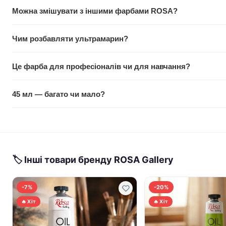
Залежить від товщини шару та вологості. Тонкий шар зазвича
Можна змішувати з іншими фарбами ROSA?
тиждень чи більше. Олійна фарба сохне поступово, що дає ч
Звичайно, це саме сенс класичної лінійки. Фарби ретельно п
Чим розбавляти ультрамарин?
будуть передбачувані та насичені.
Використовуй лляну олію або скипидар. Розбавляй поступово
Це фарба для професіоналів чи для навчання?
Важливо не переусім розбавляти, інакше фарба стане прозо
Лінійка ROSA Studio універсальна — підходить як для студент
45 мл — багато чи мало?
Ціна помірна, якість не підведе для навчання та етюдів.
Залежить від техніки. Для дрібних деталей вистачить надов
пастозно, то витратиш швидше. Зазвичай одна туба йде на кіл
🏷 Інші товари бренду ROSA Gallery
-7%
-20%
🔥 Хіт
🔥 Хіт