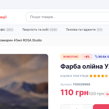
кції
офіс
Творчість та хобі
Техніка та гаджети
2813
2040
573
трамарин 45мл ROSA Studio
ЖИВОПИС
−8%
🏷 ROSA G
Фарба олійна 
ОЦІНКА ПОКУПЦІВ
Артикул:
F00029968
110 грн
120 грн
З