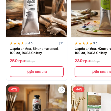
★★★★★
★★★★★
★★★★★
★★★★★
4.0
2
5.0
Фарба олійна, Білила титанові,
Фарба олійна, Жовто-
100мл, ROSA Gallery
100мл, ROSA Gallery
250 грн
230 грн
270 грн
290 грн
До кошика
До кошик
-17%
-14%