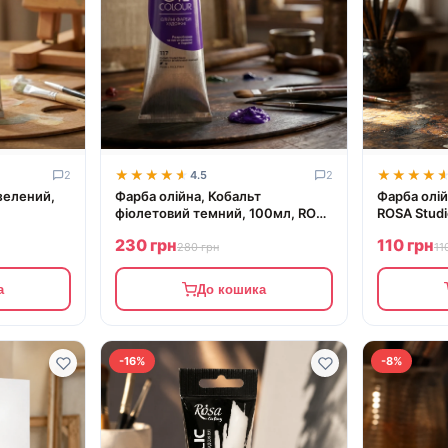
★★★★★
★★★★★
★★★★
★★★★
2
4.5
2
зелений,
Фарба олійна, Кобальт
Фарба олі
фіолетовий темний, 100мл, ROSA
ROSA Studi
Gallery
230 грн
110 грн
280 грн
11
а
До кошика
-16%
-8%