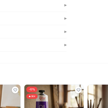
й висихає за 1-3 дні, товстий — за
▸
ас на коригування.
ідібрані для змішування — результати
▸
, щоб не втратити насиченість кольору.
▸
рою.
ів, так і для досвідчених художників.
▸
го. Якщо маляєш великі полотна
ька робіт.
-17%
🔥 Хіт