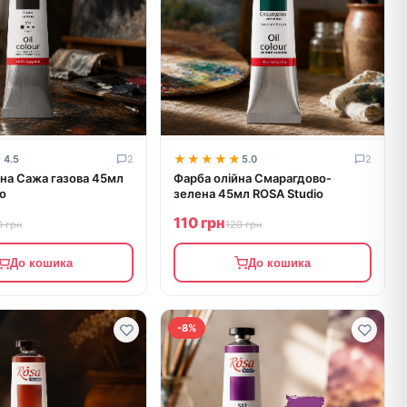
★
★
★★★★★
★★★★★
4.5
2
5.0
2
йна Сажа газова 45мл
Фарба олійна Смарагдово-
o
зелена 45мл ROSA Studio
110 грн
0 грн
120 грн
До кошика
До кошика
-8%