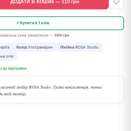
ДОДАТИ В КОШИК —
110
грн
⚡ Купити в 1 клік
інімальна сума замовлення —
500 грн
фарба
Колір:
Ультрамарин
Лінійка:
ROSA Studio
на олія
о до відправки
класичній лінійці ROSA Studio. Густа консистенція, тонка
ь-якій техніці.