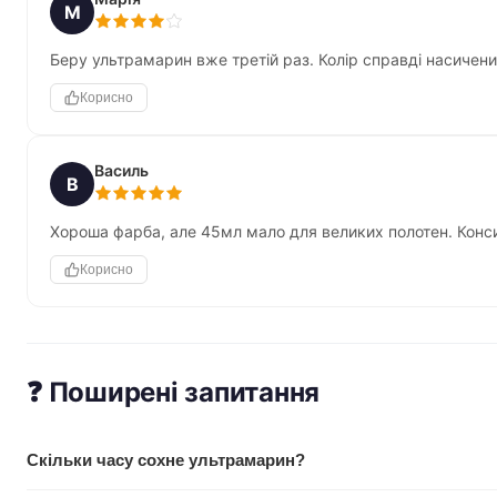
М
Беру ультрамарин вже третій раз. Колір справді насичений
Корисно
Василь
В
Хороша фарба, але 45мл мало для великих полотен. Конси
Корисно
❓ Поширені запитання
Скільки часу сохне ультрамарин?