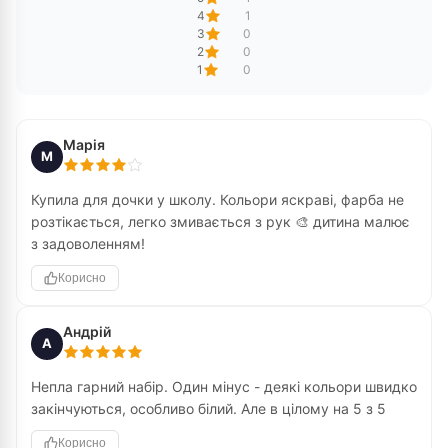
4
1
3
0
2
0
1
0
Марія
М
Купила для дочки у школу. Кольори яскраві, фарба не
розтікається, легко змивається з рук 🎨 дитина малює
з задоволенням!
Корисно
Андрій
А
Непла гарний набір. Один мінус - деякі кольори швидко
закінчуються, особливо білий. Але в цілому на 5 з 5
Корисно