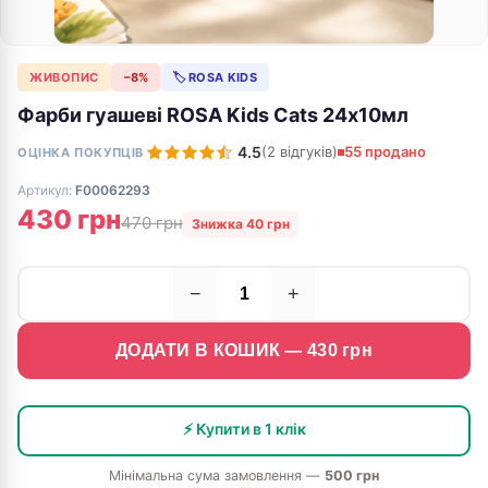
ЖИВОПИС
−8%
🏷 ROSA KIDS
Фарби гуашеві ROSA Kids Cats 24х10мл
4.5
(2 відгуків)
55 продано
ОЦІНКА ПОКУПЦІВ
Артикул:
F00062293
430 грн
470 грн
Знижка 40 грн
−
+
ДОДАТИ В КОШИК —
430
грн
⚡ Купити в 1 клік
Мінімальна сума замовлення —
500 грн