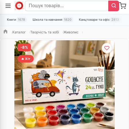
Книги
1678
Школа та навчання
1820
Канцтовари та офіс
2813
Т
Каталог
Творчість та хобі
Живопис
Головна
-8%
🔥 Хіт