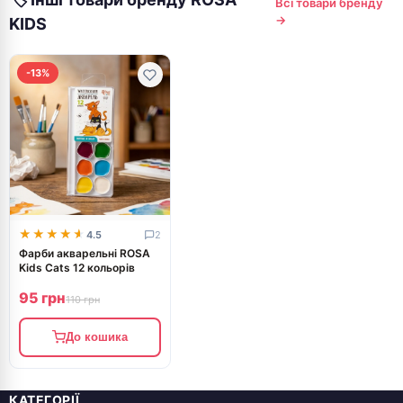
обраховується окремо.
Всі товари бренду
→
KIDS
-13%
★★★★★
★★★★★
4.5
2
Фарби акварельні ROSA
Kids Cats 12 кольорів
95 грн
110 грн
До кошика
КАТЕГОРІЇ