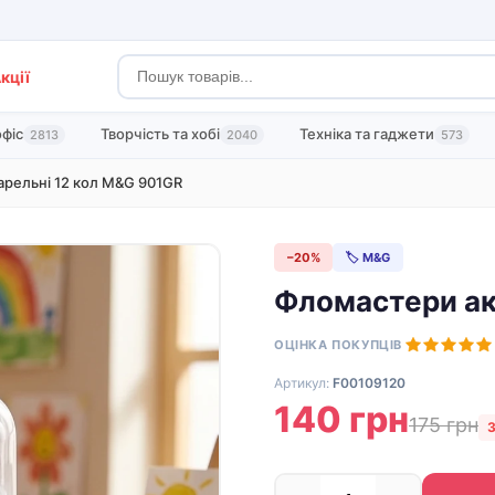
кції
офіс
Творчість та хобі
Техніка та гаджети
2813
2040
573
рельні 12 кол M&G 901GR
−20%
🏷 M&G
Фломастери ак
ОЦІНКА ПОКУПЦІВ
Артикул:
F00109120
140 грн
175 грн
З