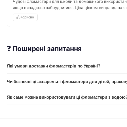
Чудові фломастери для школи та домашнього використання.
якщо випадково забруднитися. Ціна цілком виправдана як
Корисно
❓ Поширені запитання
Які умови доставки фломастерів по Україні?
Ми пропонуємо швидку доставку по всій Україні Новою Пошт
Чи безпечні ці акварельні фломастери для дітей, врахо
розраховується згідно тарифів перевізника, а при замовленн
безкоштовною. Точні терміни вказані на сторінці оформленн
Так, чорнила фломастерів M&G 901GR мають позначку «Food 
Як саме можна використовувати ці фломастери з водою
безпеку. Вони нетоксичні та відповідають стандартам безпек
творчості та спокою батьків.
Ці фломастери акварельні, що дозволяє створювати ефекти а
потім розмити його вологим пензликом, щоб отримати м'які пе
розширює творчі можливості.