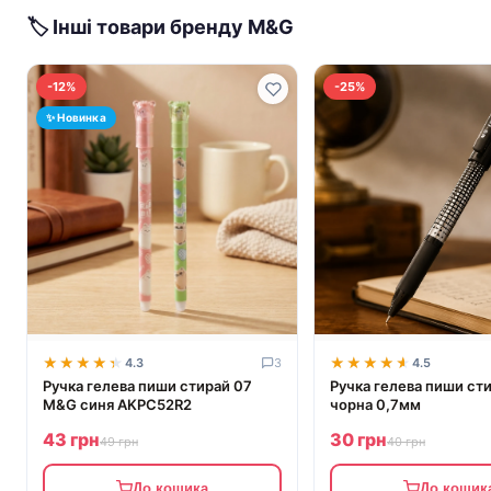
🏷 Інші товари бренду M&G
-12%
-25%
✨ Новинка
★★★★★
★★★★★
★★★★★
★★★★★
4.3
3
4.5
Ручка гелева пиши стирай 07
Ручка гелева пиши ст
M&G синя AKPC52R2
чорна 0,7мм
43 грн
30 грн
49 грн
40 грн
До кошика
До кошик