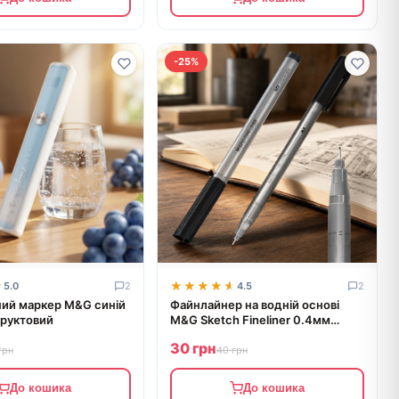
-25%
★
★
★★★★★
★★★★★
5.0
2
4.5
2
 маркер M&G синій
Файнлайнер на водній основі
руктовий
M&G Sketch Fineliner 0.4мм
ACPN0341
30 грн
грн
40 грн
До кошика
До кошика