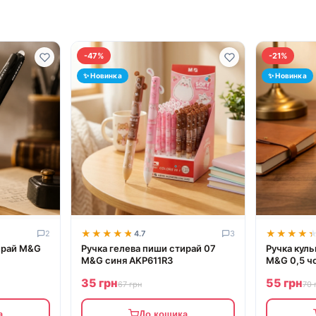
-47%
-21%
✨ Новинка
✨ Новинка
★★★★★
★★★★★
★★★★
★★★★
2
4.7
3
ирай M&G
Ручка гелева пиши стирай 07
Ручка кул
M&G синя AKP611R3
M&G 0,5 ч
35 грн
55 грн
67 грн
70 
а
До кошика