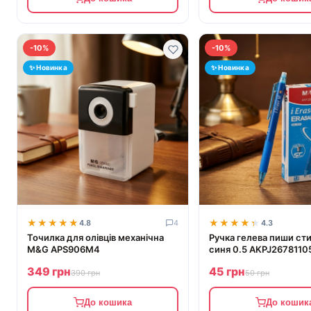
-10%
-10%
✨ Новинка
✨ Новинка
★★★★★
★★★★★
★★★★★
★★★★★
4.8
4
4.3
Точилка для олівців механічна
Ручка гелева пиши ст
M&G APS906M4
синя 0.5 AKPJ267811
349 грн
45 грн
390 грн
50 грн
До кошика
До кошик