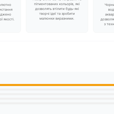
пігментованих кольорів, які
солютно
Чорн
дозволять втілити будь-які
истання
во
творчі ідеї та зробити
ерджено
аква
малюнки виразними.
ї якості.
дозволя
з тех