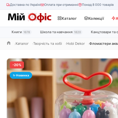
Доставка по Україні
Оплата при отриманні
Понад 8 000 товарів
Каталог
Колекції
А
Книги
Школа та навчання
Канцтовари та 
1678
1820
Каталог
Творчість та хобі
Hobi Dekor
Фломастери аква
Головна
-20%
✨ Новинка