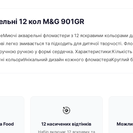
ельні 12 кол M&G 901GR
adeМиючі акварельні фломастери з 12 яскравими кольорами д
ві легко змивається та підходить для дитячої творчості. Ф
 зручною ручкою у формі сердечка. Характеристики:Кількість
ні кольориУнікальний дизайн кожного фломастераКруглий бок
🎯
а Food
12 насичених відтінків
Можлив
Набір включає 12 яскравих та