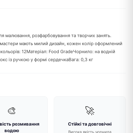
ля малювання, розфарбовування та творчих занять.
ломастери мають милий дизайн, кожен колір оформлений
 кольорів: 12Матеріал: Food GradeЧорнило: на водній
с із ручкою у формі сердечкаВага: 0,3 кг
🎨
🚀
ість розмивання
Стійкі та довговічні
водою
Висока якість чорнила