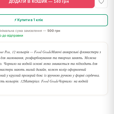
ДОДАТИ В КОШИК —
140
грн
⚡ Купити в 1 клік
інімальна сума замовлення —
500 грн
о до відправки
our Pen, 12 кольорів — Food GradeМиючі акварельні фломастери з
 для малювання, розфарбовування та творчих занять. Можна
. Чорнило на водній основі легко змивається та підходить для
мастери мають милий дизайн, кожен колір оформлений
аний у круглий прозорий бокс із зручною ручкою у формі сердечка.
ть кольорів: 12Матеріал: Food GradeЧорнило: на водній