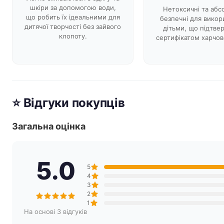
шкіри за допомогою води,
Нетоксичні та аб
що робить їх ідеальними для
безпечні для викор
дитячої творчості без зайвого
дітьми, що підтв
клопоту.
сертифікатом харчово
⭐ Відгуки покупців
Загальна оцінка
5.0
5
4
3
2
1
На основі 3 відгуків