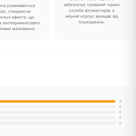
забезпечує тривалий термін
ила розмиваються
служби фломастерів, а
дою, створюючи
міцний корпус захищає від
рельні ефекти, що
пошкоджень.
є експериментувати
ніками малювання.
3
0
0
0
0