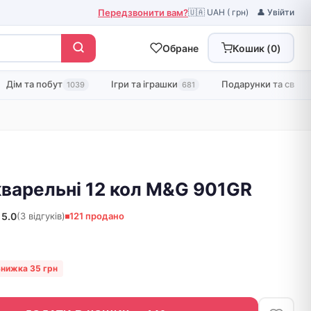
Передзвонити вам?
🇺🇦 UAH ( грн)
👤 Увійти
Обране
Кошик (
0
)
Дім та побут
Ігри та іграшки
Подарунки та свята
1039
681
варельні 12 кол M&G 901GR
5.0
(3 відгуків)
121 продано
нижка 35 грн