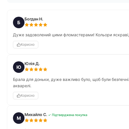
Богдан Н.
Б
Дуже задоволений цими фломастерами! Кольори яскраві, а
Корисно
Юлія Д.
Ю
Брала для доньки, дуже важливо було, щоб були безпечні.
акварелі.
Корисно
Михайло С.
✓ Підтверджена покупка
М