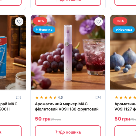
-18%
-28%
✨ Новинка
✨ Новинка
★★★★★
★★★★★
★★★★
★★★★
3
4.5
4
ирай M&G
Ароматичний маркер M&G
Ароматичний
0500H
фіолетовий V09H180 фруктовий
V09H127 ф
50 грн
50 грн
61 грн
70 
а
До кошика