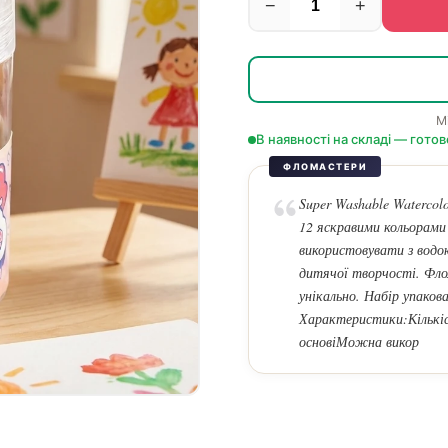
−
+
М
В наявності на складі — готов
ФЛОМАСТЕРИ
Super Washable Watercol
12 яскравими кольорами
використовувати з водою
дитячої творчості. Фло
унікально. Набір упаков
Характеристики:Кількіс
основіМожна викор