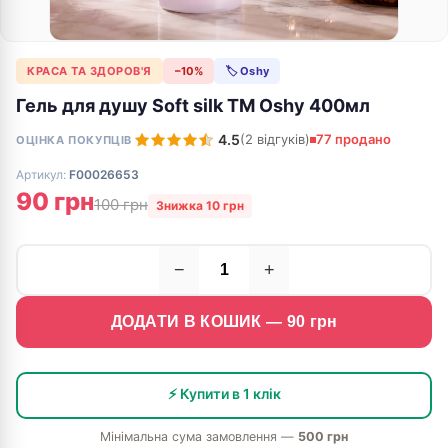
КРАСА ТА ЗДОРОВ'Я
−10%
🏷 Oshy
Гель для душу Soft silk ТМ Oshy 400мл
4.5
(2 відгуків)
77 продано
ОЦІНКА ПОКУПЦІВ
Артикул:
F00026653
90 грн
100 грн
Знижка 10 грн
−
+
ДОДАТИ В КОШИК —
90
грн
⚡ Купити в 1 клік
Мінімальна сума замовлення —
500 грн