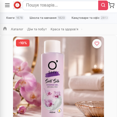
Книги
1678
Школа та навчання
1820
Канцтовари та офіс
2813
Т
Каталог
Дім та побут
Краса та здоров'я
Головна
-10%