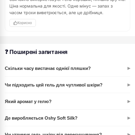
Ціна нормальна для якості. Одне мінус — запах з
часом трохи виветрюється, але це дрібниця.
Корисно
❓ Поширені запитання
▸
Скільки часу вистачає однієї пляшки?
При щоденному використанні однієї пляшки на 400 мл
▸
Чи підходить цей гель для чутливої шкіри?
вистачає приблизно на 2-2,5 місяці, залежно від кількості
геля, яку ви використовуєте на душ.
Так, кремова консистенція спеціально розроблена для
▸
Який аромат у гелю?
м'якого очищення. Однак перед першим використанням
рекомендуємо протестувати на невеликій ділянці шкіри.
Ніжний аромат орхідеї з вершковими нотками — не надто
▸
Де виробляється Oshy Soft Silk?
інтенсивний, але добре відчутний під час душу. Запах
тримається короткий час після душу.
Гель вироблено в Україні компанією ТМ Oshy, що гарантує
▸
Чи утримує гель шкіру від пересушування?