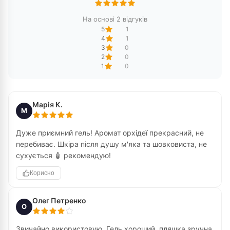
На основі 2 відгуків
5
1
4
1
3
0
2
0
1
0
Марія К.
М
Дуже приємний гель! Аромат орхідеї прекрасний, не
перебиває. Шкіра після душу м'яка та шовковиста, не
сухується 🧴 рекомендую!
Корисно
Олег Петренко
О
Звичайно використовую. Гель хороший, пляшка зручна.