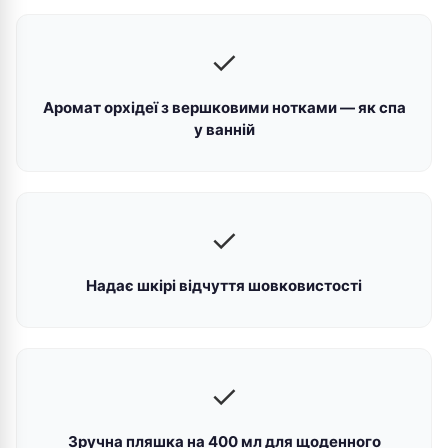
✓
Аромат орхідеї з вершковими нотками — як спа
у ванній
✓
Надає шкірі відчуття шовковистості
✓
Зручна пляшка на 400 мл для щоденного