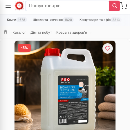
Книги
1678
Школа та навчання
1820
Канцтовари та офіс
2813
Т
Каталог
Дім та побут
Краса та здоров'я
Головна
-5%