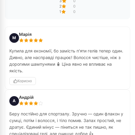
3
0
2
0
1
0
Марія
М
Купила для економії, бо замість п'яти гелів тепер один.
Дивно, але насправді працює! Волосся чистіше, ніж з
дорогими шампунями 🧴 Ціна явно не впливає на
якість.
Корисно
Андрій
А
Беру постійно для спортзалу. Зручно — один флакон у
сумці, потім і волосся, і тіло помив. Запах простий, не
дратує. Єдиний мінус — піниться не так пишно, як
спеціалізовані гелі, але очищує добре 👍