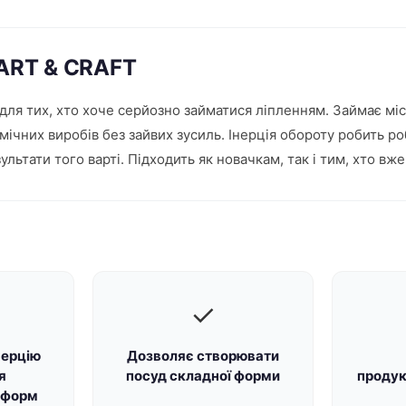
.ART & CRAFT
ля тих, хто хоче серйозно займатися ліпленням. Займає місц
ічних виробів без зайвих зусиль. Інерція обороту робить р
ьтати того варті. Підходить як новачкам, так і тим, хто вже
✓
нерцію
Дозволяє створювати
я
посуд складної форми
продук
 форм