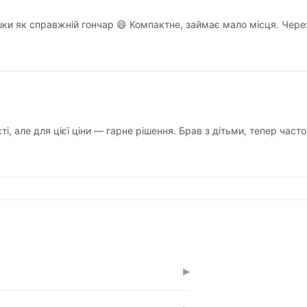
чашки як справжній гончар 😄 Компактне, займає мало місця. Чер
ті, але для цієї ціни — гарне рішення. Брав з дітьми, тепер ча
▸
м до 10-12 см. Це оптимально для