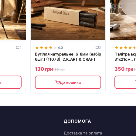
★★★★★
★★★★★
★★★★
★★★★
2
4.0
2
Вугілля натуральне, 6-8мм (набір
Палітра ак
6шт.) (11073), D.K.ART & CRAFT
31х21см., 
кою,
D.K.ART &
130 грн
350 грн
., (15182)
150 грн
6
а
До кошика
ДОПОМОГА
Доставка та оплата