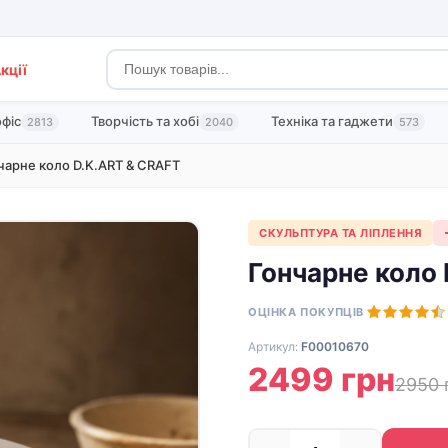
кції
офіс
Творчість та хобі
Техніка та гаджети
2813
2040
573
чарне коло D.K.ART & CRAFT
СКУЛЬПТУРА ТА ЛІПЛЕННЯ
Гончарне коло 
ОЦІНКА ПОКУПЦІВ
Артикул:
F00010670
2499 грн
2950 