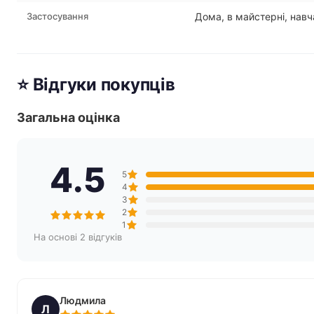
Застосування
Дома, в майстерні, нав
⭐ Відгуки покупців
Загальна оцінка
4.5
5
4
3
2
1
На основі 2 відгуків
Людмила
Л