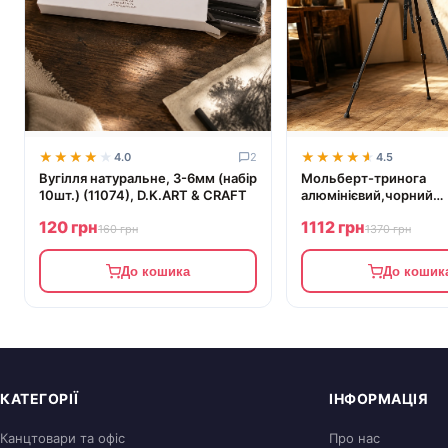
★★★★★
★★★★★
★★★★★
★★★★★
4.0
2
4.5
Вугілля натуральне, 3-6мм (набір
Мольберт-тринога
10шт.) (11074), D.K.ART & CRAFT
алюмінієвий,чорний
(110х85х157см), з сум
120 грн
1112 грн
висота полотна 80,5см
160 грн
1370 грн
D.K.ART & CRAFT
До кошика
До кошик
КАТЕГОРІЇ
ІНФОРМАЦІЯ
Канцтовари та офіс
Про нас