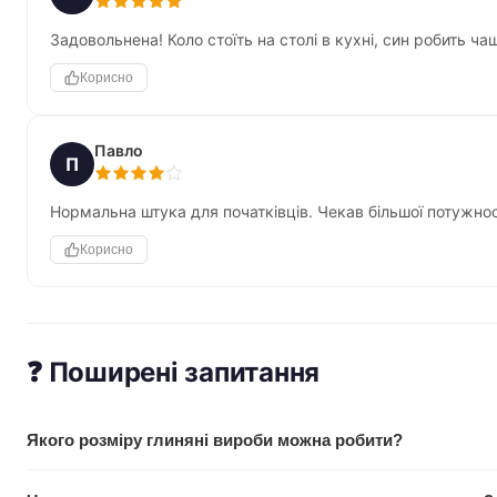
Задовольнена! Коло стоїть на столі в кухні, син робить 
Корисно
Павло
П
Нормальна штука для початківців. Чекав більшої потужнос
Корисно
❓ Поширені запитання
Якого розміру глиняні вироби можна робити?
На колі D.K.ART & CRAFT можна створювати вироби діаметро