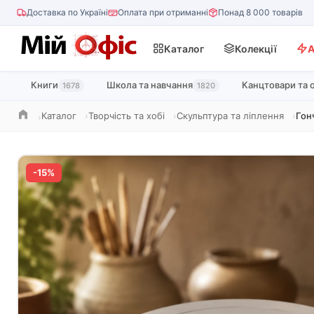
Доставка по Україні
Оплата при отриманні
Понад 8 000 товарів
Каталог
Колекції
А
Книги
Школа та навчання
Канцтовари та 
1678
1820
Каталог
Творчість та хобі
Скульптура та ліплення
Гон
Головна
-15%