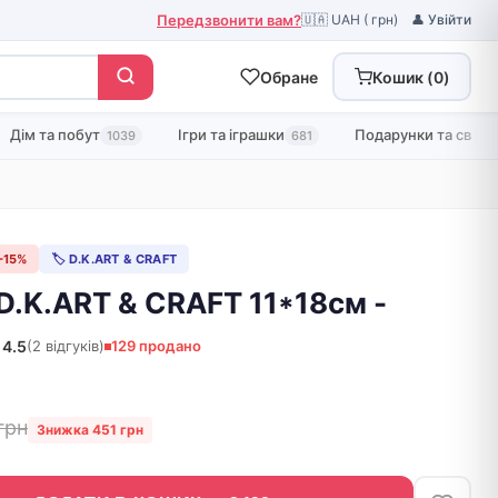
Передзвонити вам?
🇺🇦 UAH ( грн)
👤 Увійти
Обране
Кошик (
0
)
Дім та побут
Ігри та іграшки
Подарунки та свята
1039
681
−15%
🏷 D.K.ART & CRAFT
D.K.ART & СRAFT 11*18см -
4.5
(2 відгуків)
129 продано
грн
Знижка 451 грн