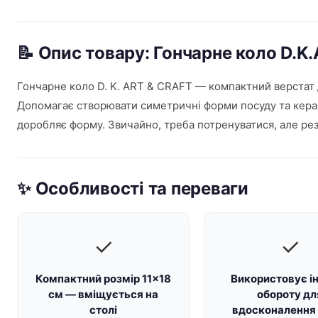
📝 Опис товару: Гончарне коло D.K
Гончарне коло D. K. ART & CRAFT — компактний верстат д
Допомагає створювати симетричні форми посуду та керам
доробляє форму. Звичайно, треба потренуватися, але резул
✨ Особливості та переваги
✓
✓
Компактний розмір 11×18
Використовує і
см — вміщується на
обороту дл
столі
вдосконалення