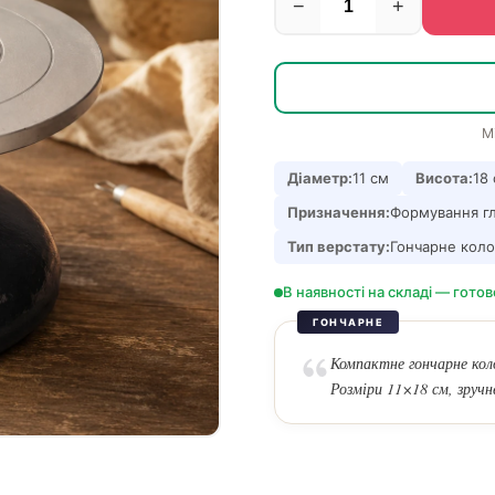
−
+
М
Діаметр:
11 см
Висота:
18
Призначення:
Формування гл
Тип верстату:
Гончарне коло
В наявності на складі — готов
ГОНЧАРНЕ
Компактне гончарне коло
Розміри 11×18 см, зручн