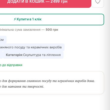
ДОДАТИ В КОШИК —
2499
грн
⚡ Купити в 1 клік
інімальна сума замовлення —
500 грн
 см
иняного посуду та керамічних виробів
Категорія:
Скульптура та ліплення
о до відправки
 для формування глиняного посуду та керамічних виробів дома.
е для навчання та творчості.