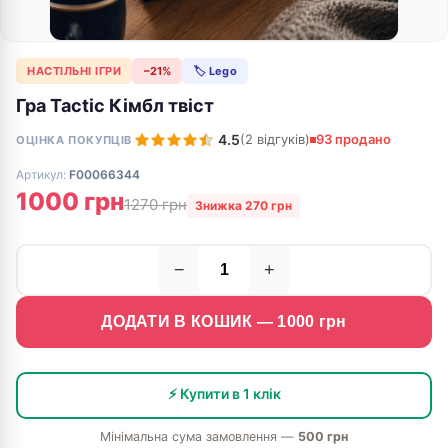
НАСТІЛЬНІ ІГРИ
−21%
🏷 Lego
Гра Tactic Кімбл твіст
4.5
(2 відгуків)
93 продано
ОЦІНКА ПОКУПЦІВ
Артикул:
F00066344
1000 грн
1270 грн
Знижка 270 грн
−
+
ДОДАТИ В КОШИК —
1000
грн
⚡ Купити в 1 клік
Мінімальна сума замовлення —
500 грн