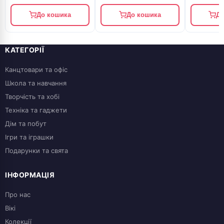
До кошика
До кошика
До
КАТЕГОРІЇ
Канцтовари та офіс
Школа та навчання
Творчість та хобі
Техніка та гаджети
Дім та побут
Ігри та іграшки
Подарунки та свята
ІНФОРМАЦІЯ
Про нас
Вікі
Колекції