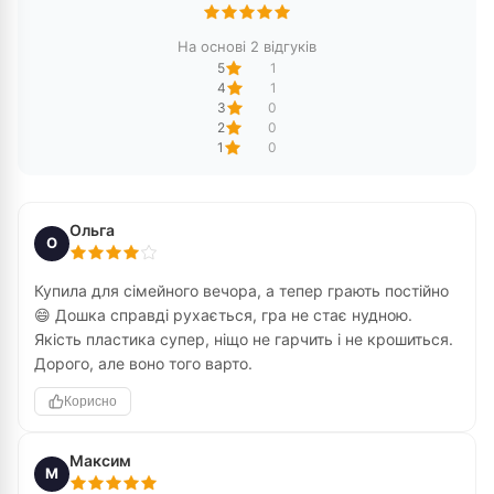
На основі 2 відгуків
5
1
4
1
3
0
2
0
1
0
Ольга
О
Купила для сімейного вечора, а тепер грають постійно
😄 Дошка справді рухається, гра не стає нудною.
Якість пластика супер, ніщо не гарчить і не крошиться.
Дорого, але воно того варто.
Корисно
Максим
М