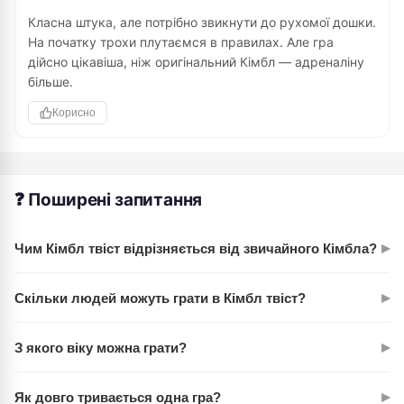
Класна штука, але потрібно звикнути до рухомої дошки.
На початку трохи плутаємся в правилах. Але гра
дійсно цікавіша, ніж оригінальний Кімбл — адреналіну
більше.
Корисно
❓ Поширені запитання
▸
Чим Кімбл твіст відрізняється від звичайного Кімбла?
Головна різниця — рухома дошка. Спеціальний кубик може
▸
Скільки людей можуть грати в Кімбл твіст?
повернути центр на 1/4 раунду або інші частини маршруту
на половину раунду. Це означає, що фініш може «втекти»
Від 2 до 4 гравців. У комплекті 16 пішаків — по 4 фігури на
від вас, або ваша фігура переміститься разом із дошкою.
▸
З якого віку можна грати?
кожного гравця. Ідеально для сімейного вечора або
Більше хаосу, більше сюрпризів.
компанії друзів.
Рекомендується від 7 років. Правила досить прості, але
▸
Як довго тривається одна гра?
стратегія достатньо цікава, щоб утримувати увагу й дітей, й