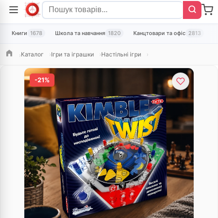
Книги
1678
Школа та навчання
1820
Канцтовари та офіс
2813
Т
Каталог
Ігри та іграшки
Настільні ігри
Головна
-21%