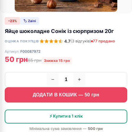
−23%
🏷 Zaini
Яйце шоколадне Сонік із сюрпризом 20г
4.7
(3 відгуків)
77 продано
ОЦІНКА ПОКУПЦІВ
Артикул:
F00087972
50 грн
65 грн
Знижка 15 грн
−
+
ДОДАТИ В КОШИК —
50
грн
⚡ Купити в 1 клік
Мінімальна сума замовлення —
500 грн