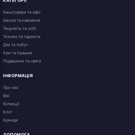
КАТЕГОРІЇ
може бути фігурка, наклейка або інший маленький
Канцтовари та офіс
аксесуар, який порадує фанатів.
Школа та навчання
Творчість та хобі
Техніка та гаджети
Дім та побут
Ігри та іграшки
Подарунки та свята
ІНФОРМАЦІЯ
Про нас
Вікі
Колекції
Блог
Бренди
ДОПОМОГА