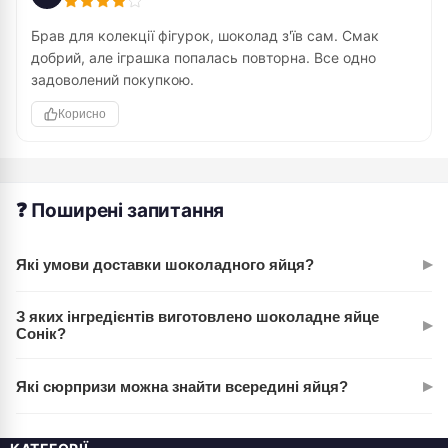
Брав для колекції фігурок, шоколад з'їв сам. Смак
добрий, але іграшка попалась повторна. Все одно
задоволений покупкою.
Корисно
❓ Поширені запитання
▸
Які умови доставки шоколадного яйця?
Ми здійснюємо швидку доставку по всій Україні Новою
З яких інгредієнтів виготовлено шоколадне яйце
▸
Поштою або УкрПоштою. Ваше замовлення буде надійно
Сонік?
упаковане, щоб шоколад не пошкодився під час
Шоколадне яйце Сонік виготовлено з якісного молочного
транспортування. Терміни доставки залежать від регіону,
▸
Які сюрпризи можна знайти всередині яйця?
шоколаду, що тане в роті. До складу входять какао-масло,
зазвичай 1-3 дні.
цукор, сухе молоко та інші компоненти, які відповідають
Всередині кожного шоколадного яйця Сонік знаходиться
стандартам якості. Продукт безпечний для дітей.
іграшка-сюрприз з колекції персонажів всесвіту Соніка. Це