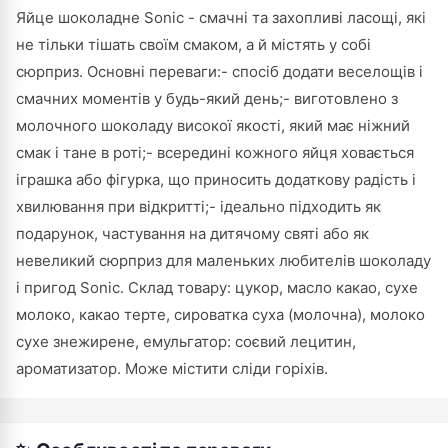
Яйце шоколадне Sonic - смачні та захопливі ласощі, які
не тільки тішать своїм смаком, а й містять у собі
сюрприз. Основні переваги:- спосіб додати веселощів і
смачних моментів у будь-який день;- виготовлено з
молочного шоколаду високої якості, який має ніжний
смак і тане в роті;- всередині кожного яйця ховається
іграшка або фігурка, що приносить додаткову радість і
хвилювання при відкритті;- ідеально підходить як
подарунок, частування на дитячому святі або як
невеликий сюрприз для маленьких любителів шоколаду
і пригод Sonic. Склад товару: цукор, масло какао, сухе
молоко, какао терте, сироватка суха (молочна), молоко
сухе знежирене, емульгатор: соєвий лецитин,
ароматизатор. Може містити сліди горіхів.