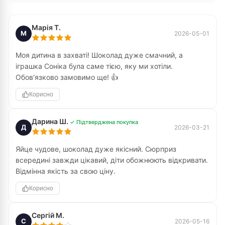
Марія Т.
М
2026-05-01
Моя дитина в захваті! Шоколад дуже смачний, а
іграшка Соніка була саме тією, яку ми хотіли.
Обов'язково замовимо ще! 👍
Корисно
Дарина Ш.
✓ Підтверджена покупка
Д
2026-03-21
Яйце чудове, шоколад дуже якісний. Сюрприз
всередині завжди цікавий, діти обожнюють відкривати.
Відмінна якість за свою ціну.
Корисно
Сергій М.
С
2026-05-16