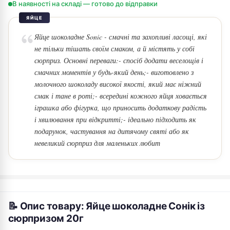
В наявності на складі — готово до відправки
ЯЙЦЕ
Яйце шоколадне Sonic - смачні та захопливі ласощі, які
не тільки тішать своїм смаком, а й містять у собі
сюрприз. Основні переваги:- спосіб додати веселощів і
смачних моментів у будь-який день;- виготовлено з
молочного шоколаду високої якості, який має ніжний
смак і тане в роті;- всередині кожного яйця ховається
іграшка або фігурка, що приносить додаткову радість
і хвилювання при відкритті;- ідеально підходить як
подарунок, частування на дитячому святі або як
невеликий сюрприз для маленьких любит
📝 Опис товару: Яйце шоколадне Сонік із
сюрпризом 20г