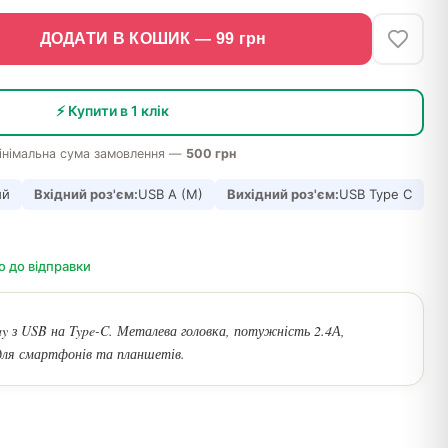
ДОДАТИ В КОШИК —
99
грн
⚡ Купити в 1 клік
інімальна сума замовлення —
500 грн
ий
Вхідний роз'єм:
USB A (M)
Вихідний роз'єм:
USB Type C
о до відправки
ay з USB на Type-C. Металева головка, потужність 2.4А,
для смартфонів та планшетів.