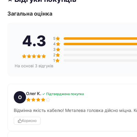
Загальна оцінка
4.3
5
4
3
2
1
На основі 3 відгуків
Олег К.
✓ Підтверджена покупка
О
Відмінна якість кабелю! Металева головка дійсно міцна. 
Корисно