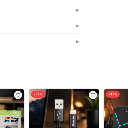
, планшетів, ноутбуків та іншої
▸
идку зарядку більшості портативних
▸
ь кабелю, стійка до механічних
▸
ня на робочому столі, в автомобілі або
-52%
-25%