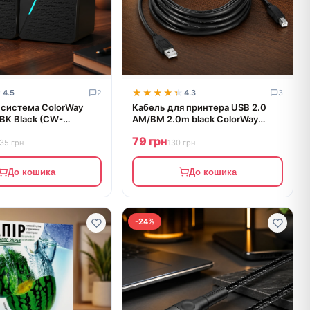
★
★
★★★★★
★★★★★
4.5
2
4.3
3
 система ColorWay
Кабель для принтера USB 2.0
K Black (CW-
AM/BM 2.0m black ColorWay
(CW-CBUB072-BK)
79 грн
35 грн
130 грн
До кошика
До кошика
-24%