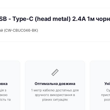
USB - Type-C (head metal) 2.4А 1м ч
рний (CW-CBUC046-BK)
📏
овка
Оптимальна довжина
Ун
ія з
1 метр кабелю достатньо для
Су
вкою
зручного використання в
прис
ість та
різних ситуаціях
роз