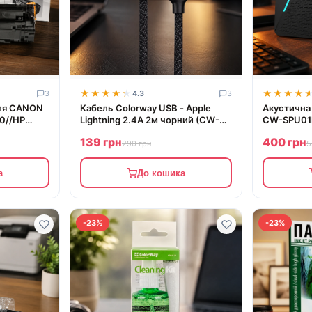
★★★★★
★★★★★
★★★★
★★★★
3
4.3
3
для CANON
Кабель Colorway USB - Apple
Акустична
0//HP
Lightning 2.4А 2м чорний (CW-
CW-SPU01B
CW-
CBUL007-BK)
SPU01BK)
139 грн
400 грн
290 грн
5
а
До кошика
-23%
-23%