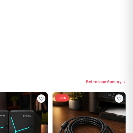
Всі товари бренду →
-39%