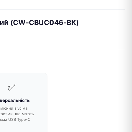
орний (CW-CBUC046-BK)
✅
іверсальність
місний з усіма
троями, що мають
ъєм USB Type-C