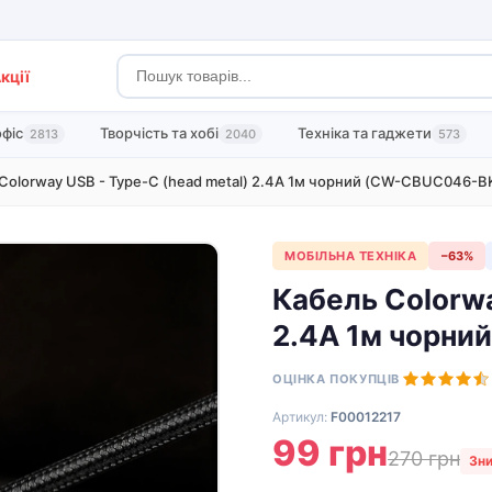
кції
офіс
Творчість та хобі
Техніка та гаджети
2813
2040
573
Colorway USB - Type-C (head metal) 2.4А 1м чорний (CW-CBUC046-B
МОБІЛЬНА ТЕХНІКА
−63%
Кабель Colorwa
2.4А 1м чорн
ОЦІНКА ПОКУПЦІВ
Артикул:
F00012217
99 грн
270 грн
Зни