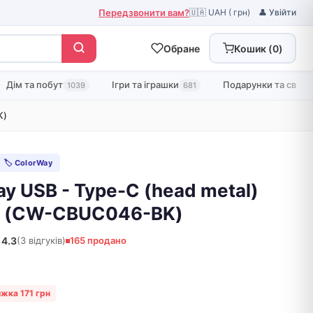
Передзвонити вам?
🇺🇦 UAH ( грн)
👤 Увійти
Обране
Кошик (
0
)
Дім та побут
Ігри та іграшки
Подарунки та свята
1039
681
K)
🏷 ColorWay
y USB - Type-C (head metal)
ий (CW-CBUC046-BK)
4.3
(3 відгуків)
165 продано
жка 171 грн