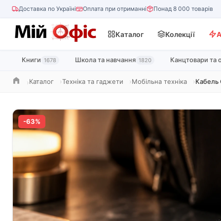
Доставка по Україні
Оплата при отриманні
Понад 8 000 товарів
Каталог
Колекції
А
Книги
Школа та навчання
Канцтовари та 
1678
1820
Каталог
Техніка та гаджети
Мобільна техніка
Кабель 
Головна
-63%