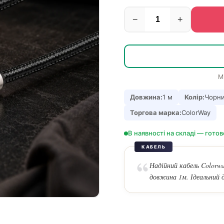
−
+
М
Довжина:
1 м
Колір:
Чорн
Торгова марка:
ColorWay
В наявності на складі — готов
КАБЕЛЬ
Надійний кабель Colorw
довжина 1м. Ідеальний 