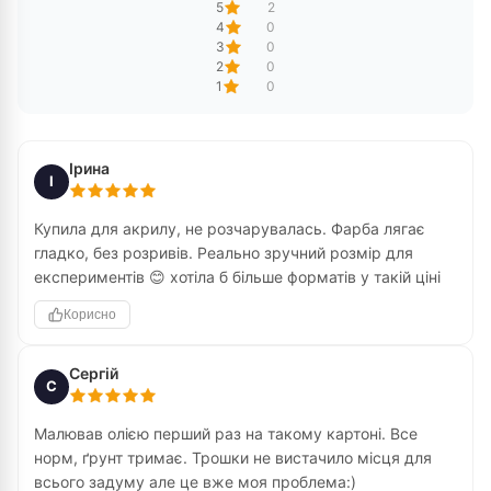
5
2
4
0
3
0
2
0
1
0
Ірина
І
Купила для акрилу, не розчарувалась. Фарба лягає
гладко, без розривів. Реально зручний розмір для
експериментів 😊 хотіла б більше форматів у такій ціні
Корисно
Сергій
С
Малював олією перший раз на такому картоні. Все
норм, ґрунт тримає. Трошки не вистачило місця для
всього задуму але це вже моя проблема:)