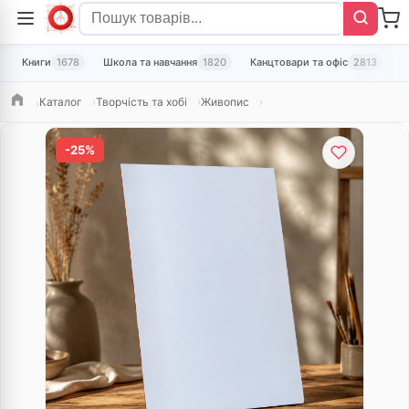
Книги
1678
Школа та навчання
1820
Канцтовари та офіс
2813
Т
Каталог
Творчість та хобі
Живопис
Головна
-25%