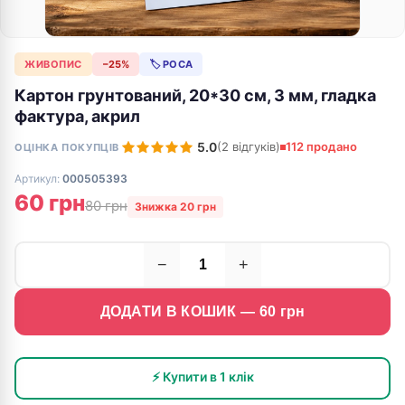
ЖИВОПИС
−25%
🏷 РОСА
Картон грунтований, 20*30 см, 3 мм, гладка
фактура, акрил
5.0
(2 відгуків)
112 продано
ОЦІНКА ПОКУПЦІВ
Артикул:
000505393
60 грн
80 грн
Знижка 20 грн
−
+
ДОДАТИ В КОШИК —
60
грн
⚡ Купити в 1 клік