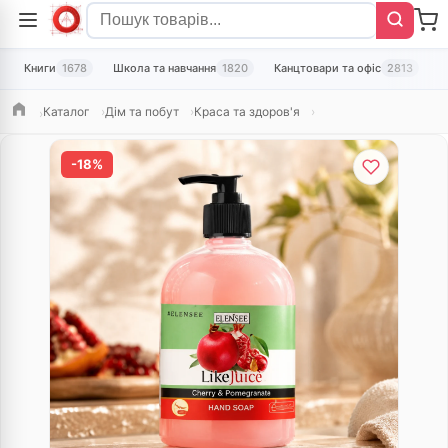
Книги
1678
Школа та навчання
1820
Канцтовари та офіс
2813
Т
Каталог
Дім та побут
Краса та здоров'я
Головна
-18%