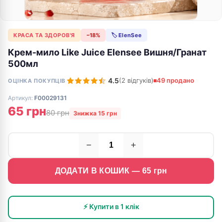
КРАСА ТА ЗДОРОВ'Я
−18%
🏷 ElenSee
Крем-мило Like Juice Elensee Вишня/Гранат
500мл
4.5
(2 відгуків)
49 продано
ОЦІНКА ПОКУПЦІВ
Артикул:
F00029131
65 грн
80 грн
Знижка 15 грн
−
+
ДОДАТИ В КОШИК —
65
грн
⚡ Купити в 1 клік