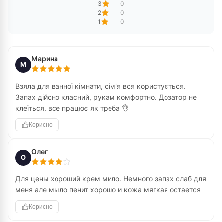
3
0
2
0
1
0
Марина
М
Взяла для ванної кімнати, сім'я вся користується.
Запах дійсно класний, рукам комфортно. Дозатор не
клеїться, все працює як треба 👌
Корисно
Олег
О
Для цены хороший крем мило. Немного запах слаб для
меня але мыло пенит хорошо и кожа мягкая остается
Корисно