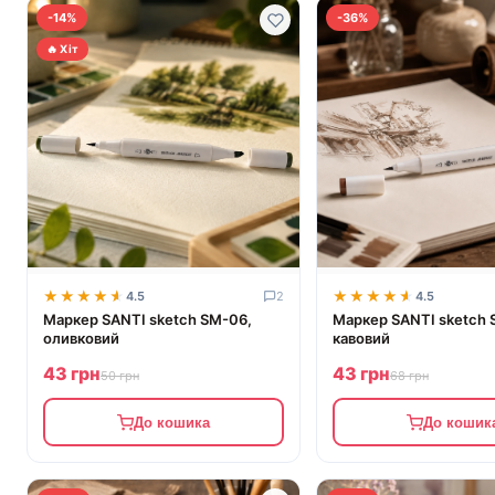
-14%
-36%
🔥 Хіт
★★★★★
★★★★★
★★★★★
★★★★★
4.5
2
4.5
Маркер SANTI sketch SM-06,
Маркер SANTI sketch 
оливковий
кавовий
43 грн
43 грн
50 грн
68 грн
До кошика
До кошик