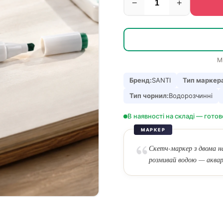
−
+
М
Бренд:
SANTI
Тип маркер
Тип чорнил:
Водорозчинні
В наявності на складі — готов
МАРКЕР
Скетч-маркер з двома 
розмивай водою — аквар