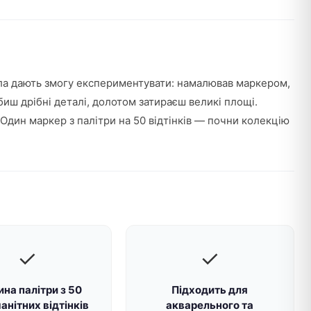
ла дають змогу експериментувати: намалював маркером,
иш дрібні деталі, долотом затираєш великі площі.
 Один маркер з палітри на 50 відтінків — почни колекцію
✓
✓
на палітри з 50
Підходить для
анітних відтінків
акварельного та