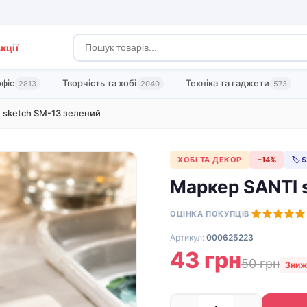
кції
офіс
Творчість та хобі
Техніка та гаджети
2813
2040
573
 sketch SM-13 зелений
ХОБІ ТА ДЕКОР
−14%
🏷 
Маркер SANTI 
ОЦІНКА ПОКУПЦІВ
Артикул:
000625223
43 грн
50 грн
Зниж