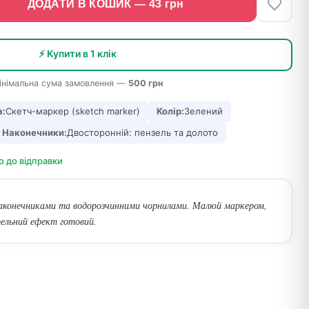
ДОДАТИ В КОШИК —
43
грн
⚡ Купити в 1 клік
інімальна сума замовлення —
500 грн
а:
Скетч-маркер (sketch marker)
Колір:
Зелений
Наконечники:
Двосторонній: пензель та долото
о до відправки
наконечниками та водорозчинними чорнилами. Малюй маркером,
ельний ефект готовий.