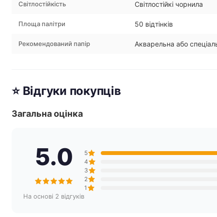
Світлостійкість
Світлостійкі чорнила
Площа палітри
50 відтінків
Рекомендований папір
Акварельна або спеціал
⭐ Відгуки покупців
Загальна оцінка
5.0
5
4
3
2
1
На основі 2 відгуків