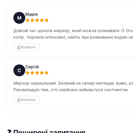
Марія
М
Довгий час шукала маркер, який можна розмивати 🎨 Ось 
колір. Чорнила інтенсивні, навіть при розмиванні водою н
Корисно
Сергій
С
Маркер нормальний. Зелений на папері виглядає живо, ро
Рекомендую тим, хто серйозно займається скетчингом
Корисно
❓ Поширені запитання