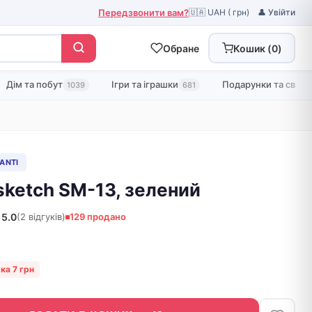
Передзвонити вам?
🇺🇦 UAH ( грн)
👤 Увійти
Обране
Кошик (
0
)
Дім та побут
Ігри та іграшки
Подарунки та свята
1039
681
SANTI
sketch SM-13, зелений
5.0
(2 відгуків)
129 продано
ка 7 грн