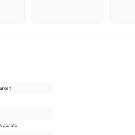
arker)
а долото