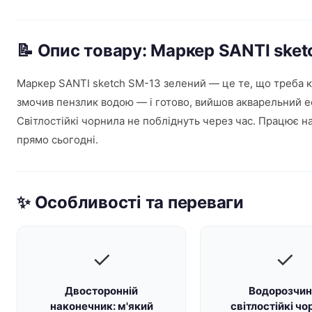
📝 Опис товару: Маркер SANTI ske
Маркер SANTI sketch SM-13 зелений — це те, що треба 
змочив пензлик водою — і готово, вийшов акварельний е
Світлостійкі чорнила не побліднуть через час. Працює н
прямо сьогодні.
✨ Особливості та переваги
✓
✓
Двосторонній
Водорозчин
наконечник: м'який
світлостійкі чо