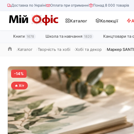
Доставка по Україні
Оплата при отриманні
Понад 8 000 товарів
Каталог
Колекції
А
Книги
Школа та навчання
Канцтовари та 
1678
1820
Каталог
Творчість та хобі
Хобі та декор
Маркер SANTI
Головна
-14%
🔥 Хіт