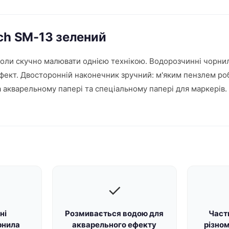
tch SM-13 зелений
коли скучно малювати однією технікою. Водорозчинні чорни
фект. Двосторонній наконечник зручний: м'яким пензлем роб
а акварельному папері та спеціальному папері для маркерів.
✓
ні
Розмивається водою для
Части
рнила
акварельного ефекту
різном