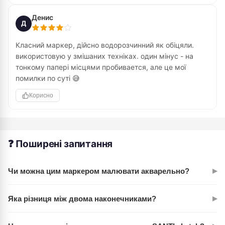
Денис
Д
Класний маркер, дійсно водорозчинний як обіцяли.
використовую у змішаних техніках. один мінус - на
тонкому папері місцями пробивается, але це мої
помилки по суті 😅
Корисно
❓ Поширені запитання
▸
Чи можна цим маркером малювати акварельно?
Абсолютно! Чорнила водорозчинні, тому змочи пензель
▸
Яка різниця між двома наконечниками?
водою й розмивай деталі прямо на папері. Або розбавляй
чорнило на палітрі перед нанесенням — акварельний ефект
М'який пензель — для тонкої деталізації й чітких ліній.
гарантований.