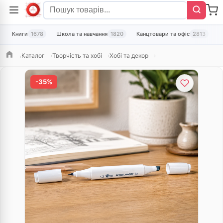
Книги
1678
Школа та навчання
1820
Канцтовари та офіс
2813
Т
Каталог
Творчість та хобі
Хобі та декор
Головна
-35%