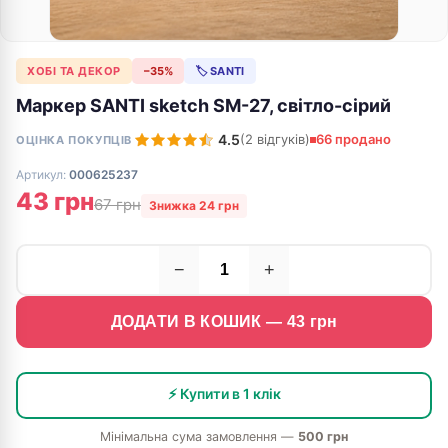
ХОБІ ТА ДЕКОР
−35%
🏷 SANTI
Маркер SANTI sketch SM-27, світло-сірий
4.5
(2 відгуків)
66 продано
ОЦІНКА ПОКУПЦІВ
Артикул:
000625237
43 грн
67 грн
Знижка 24 грн
−
+
ДОДАТИ В КОШИК —
43
грн
⚡ Купити в 1 клік
Мінімальна сума замовлення —
500 грн