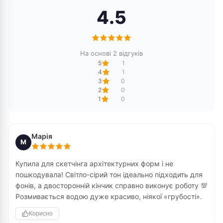
4.5
На основі 2 відгуків
5
1
4
1
3
0
2
0
1
0
Марія
М
Купила для скетчінга архітектурних форм і не
пошкодувала! Світло-сірий тон ідеально підходить для
фонів, а двосторонній кінчик справно виконує роботу 💯
Розмивається водою дуже красиво, ніякої «грубості».
Корисно