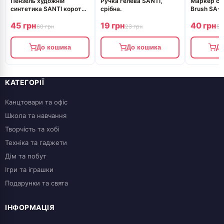
Пензель художній
Ручка гелева SANTI,
Маркер спи
синтетика SANTI коротка
срібна.
Brush SA-
ручка плоский №8
ягідний му
45 грн
19 грн
40 грн
60 грн
23 грн
50
До кошика
До кошика
До
КАТЕГОРІЇ
Канцтовари та офіс
Школа та навчання
Творчість та хобі
Техніка та гаджети
Дім та побут
Ігри та іграшки
Подарунки та свята
ІНФОРМАЦІЯ