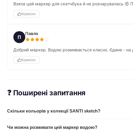
Взяла цей маркер для скетчбука й не розчарувалась 😍 Пе
Корисно
Павло
П
Добрий маркер. Водою розмивається класно. Єдине - на д
Корисно
❓ Поширені запитання
Скільки кольорів у колекції SANTI sketch?
50 різних відтінків на вибір. Це дозволяє вибрати нужний від
Чи можна розмивати цей маркер водою?