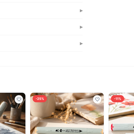
лі на папері або розбавляє чорнило на
▸
альний папір для маркерів. Звичайний
▸
го світла протягом років.
▸
осторонній наконечник дає гнучкість
-25%
-11%