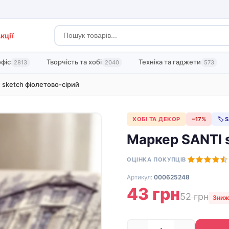
кції
офіс
Творчість та хобі
Техніка та гаджети
2813
2040
573
 sketch фіолетово-сірий
ХОБІ ТА ДЕКОР
−17%
🏷 
Маркер SANTI 
ОЦІНКА ПОКУПЦІВ
Артикул:
000625248
43 грн
52 грн
Зниж