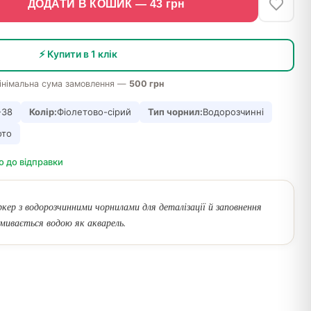
ДОДАТИ В КОШИК —
43
грн
⚡ Купити в 1 клік
інімальна сума замовлення —
500 грн
-38
Колір:
Фіолетово-сірий
Тип чорнил:
Водорозчинні
ото
о до відправки
кер з водорозчинними чорнилами для деталізації й заповнення
змивається водою як акварель.