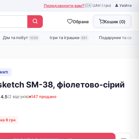
Передзвонити вам?
🇺🇦 UAH ( грн)
👤 Увійти
Обране
Кошик (
0
)
Дім та побут
Ігри та іграшки
Подарунки та свята
1039
681
SANTI
sketch SM-38, фіолетово-сірий
4.5
(2 відгуків)
147 продано
ка 9 грн