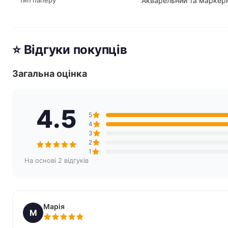
Тип паперу
Акварельний та маркер
⭐ Відгуки покупців
Загальна оцінка
4.5
5
4
3
2
1
На основі 2 відгуків
Марія
М