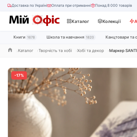
Доставка по Україні
Оплата при отриманні
Понад 8 000 товарів
Каталог
Колекції
А
Книги
Школа та навчання
Канцтовари та 
1678
1820
Каталог
Творчість та хобі
Хобі та декор
Маркер SANTI
Головна
-17%