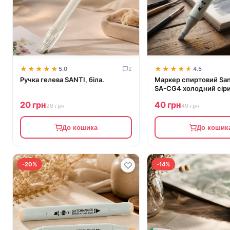
★★★★★
★★★★★
★★★★★
★★★★★
5.0
2
4.5
Ручка гелева SANTI, біла.
Маркер спиртовий San
SA-CG4 холодний сіри
390931
20 грн
40 грн
20 грн
49 грн
До кошика
До кошик
-20%
-14%