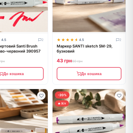
★
★
★★★★★
★★★★★
4.5
2
4.5
2
ртовий Santi Brush
Маркер SANTI sketch SM-29,
аво-червоний 390957
бузковий
43 грн
грн
60 грн
До кошика
До кошика
-20%
🔥 Хіт