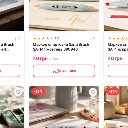
★★★★★
★★★★★
★★★★
★★★★
2
4.5
2
ti Brush
Маркер спиртовий Santi Brush
Маркер спи
й 4
SA-141 жовтець 390946
SA-4 яскр
40 грн
40 грн
54 грн
45 
а
До кошика
-22%
-25%