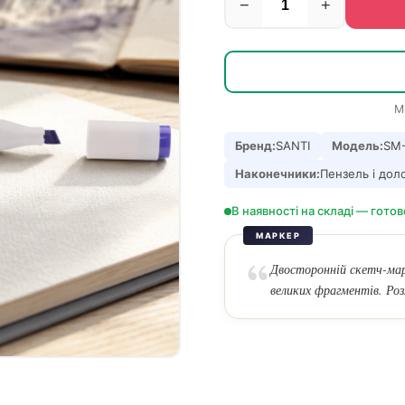
−
+
М
Бренд:
SANTI
Модель:
SM
Наконечники:
Пензель і дол
В наявності на складі — готов
МАРКЕР
Двосторонній скетч-мар
великих фрагментів. Ро