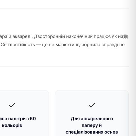
кера й акварелі. Двосторонній наконечник працює як на細
Світлостійкість — це не маркетинг, чорнила справді не
✓
✓
на палітри з 50
Для акварельного
кольорів
паперу й
спеціалізованих основ