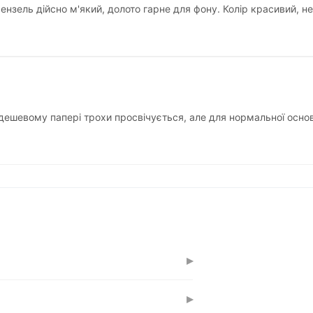
нзель дійсно м'який, долото гарне для фону. Колір красивий, не
ешевому папері трохи просвічується, але для нормальної основ
▸
тінок під будь-який скетч чи малюнок.
▸