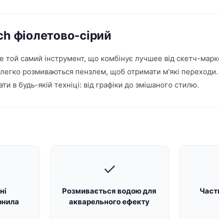
ch фіолетово-сірий
е той самий інструмент, що комбінує лучшее від скетч-мар
 легко розмиваються пензлем, щоб отримати м'які переходи. 
ати в будь-якій техніці: від графіки до змішаного стилю.
✓
ні
Розмивається водою для
Части
рнила
акварельного ефекту