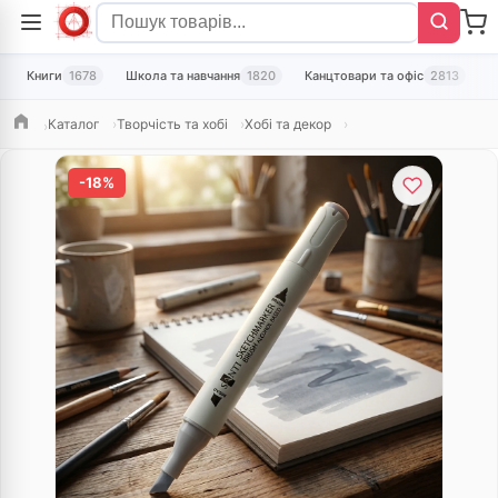
Книги
1678
Школа та навчання
1820
Канцтовари та офіс
2813
Т
Каталог
Творчість та хобі
Хобі та декор
Головна
-18%