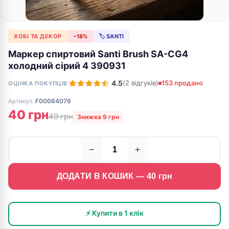
ХОБІ ТА ДЕКОР
−18%
🏷 SANTI
Маркер спиртовий Santi Brush SA-CG4
холодний сірий 4 390931
4.5
(2 відгуків)
153 продано
ОЦІНКА ПОКУПЦІВ
Артикул:
F00064076
40 грн
49 грн
Знижка 9 грн
−
+
ДОДАТИ В КОШИК —
40
грн
⚡ Купити в 1 клік