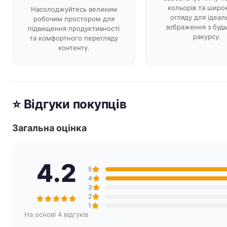
кольорів та широк
Насолоджуйтесь великим
огляду для ідеал
робочим простором для
зображення з будь
підвищення продуктивності
ракурсу.
та комфортного перегляду
контенту.
⭐ Відгуки покупців
Загальна оцінка
4.2
5
4
3
2
1
На основі 4 відгуків