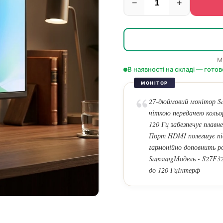
−
+
М
В наявності на складі — готов
МОНІТОР
27-дюймовий монітор Sa
чіткою передачею кольо
120 Гц забезпечує плавн
Порт HDMI полегшує під
гармонійно доповнить р
SamsungМодель - S27F32
до 120 ГцІнтерф