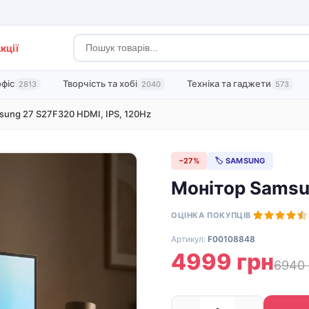
кції
офіс
Творчість та хобі
Техніка та гаджети
2813
2040
573
sung 27 S27F320 HDMI, IPS, 120Hz
−27%
🏷 SAMSUNG
Монітор Samsun
ОЦІНКА ПОКУПЦІВ
Артикул:
F00108848
4999 грн
6940 