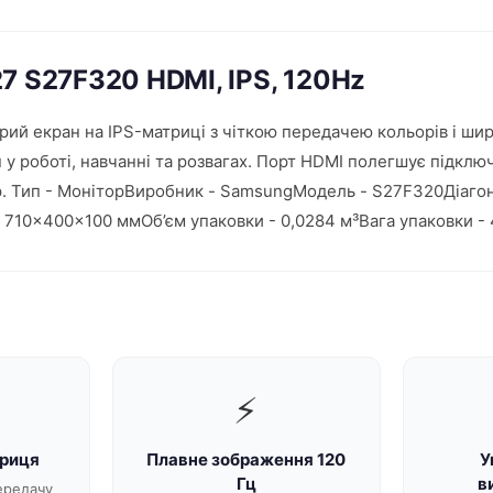
7 S27F320 HDMI, IPS, 120Hz
й екран на IPS-матриці з чіткою передачею кольорів і шир
у роботі, навчанні та розвагах. Порт HDMI полегшує підключ
. Тип - МоніторВиробник - SamsungМодель - S27F320Діагона
 710×400×100 ммОб’єм упаковки - 0,0284 м³Вага упаковки - 
⚡
триця
Плавне зображення 120
У
Гц
в
ередачу