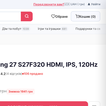
Передзвонити вам?
🇺🇦 UAH ( грн)
👤 Увійти
Обране
Кошик (
0
)
Дім та побут
Ігри та іграшки
Подарунки та свята
1039
681
g 27 S27F320 HDMI, IPS, 120Hz
4.2
(4 відгуків)
106 продано
грн
Знижка 1941 грн