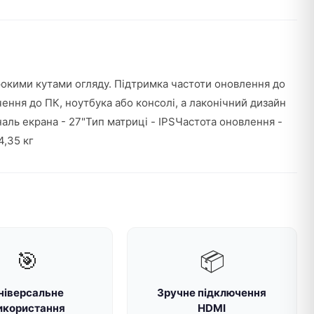
окими кутами огляду. Підтримка частоти оновлення до
ення до ПК, ноутбука або консолі, а лаконічний дизайн
ль екрана - 27"Тип матриці - IPSЧастота оновлення -
4,35 кг
🎯
📦
ніверсальне
Зручне підключення
икористання
HDMI