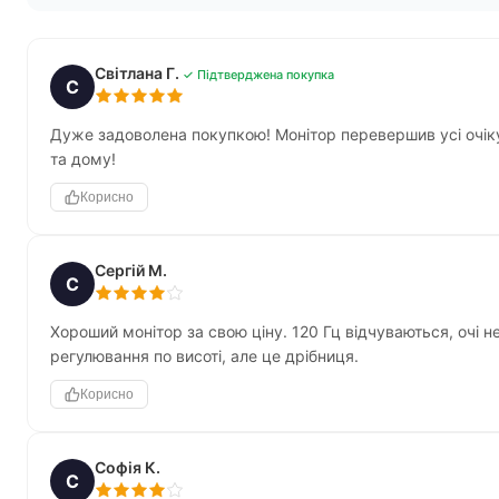
Світлана Г.
✓ Підтверджена покупка
С
Дуже задоволена покупкою! Монітор перевершив усі очік
та дому!
Корисно
Сергій М.
С
Хороший монітор за свою ціну. 120 Гц відчуваються, очі н
регулювання по висоті, але це дрібниця.
Корисно
Софія К.
С