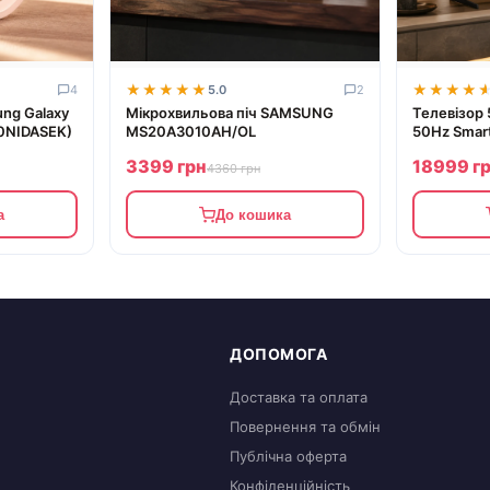
★★★★★
★★★★★
★★★★
★★★★
4
5.0
2
ng Galaxy
Мікрохвильова піч SAMSUNG
Телевізор
90NIDASEK)
MS20A3010AH/OL
50Hz Smart
3399 грн
18999 г
4360 грн
а
До кошика
ДОПОМОГА
Доставка та оплата
Повернення та обмін
Публічна оферта
Конфіденційність