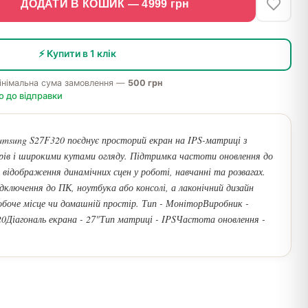
ДОДАТИ В КОШИК —
4999
грн
⚡ Купити в 1 клік
інімальна сума замовлення —
500 грн
о до відправки
msung S27F320 поєднує просторий екран на IPS-матриці з
рів і широкими кутами огляду. Підтримка частоти оновлення до
е відображення динамічних сцен у роботі, навчанні та розвагах.
ключення до ПК, ноутбука або консолі, а лаконічний дизайн
обоче місце чи домашній простір. Тип - МоніторВиробник -
0Діагональ екрана - 27"Тип матриці - IPSЧастота оновлення -