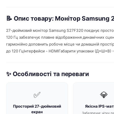
📝 Опис товару: Монітор Samsung 2
27-дюймовий монітор Samsung S27F320 поєднує простори
120 Гц забезпечує плавне відображення динамічних сцен 
гармонійно доповнить робоче місце чи домашній простір
до 120 ГцІнтерфейси - HDMIГабарити упаковки (Д×Ш×В) -
✨ Особливості та переваги
✅
💎
Просторий 27-дюймовий
Якісна IPS-ма
екран
Забезпечує чітку п