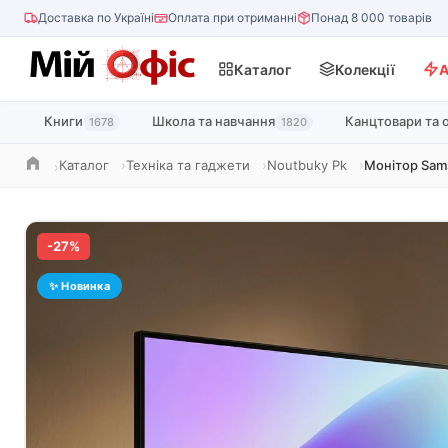
Доставка по Україні
Оплата при отриманні
Понад 8 000 товарів
Каталог
Колекції
А
Книги
Школа та навчання
Канцтовари та 
1678
1820
Каталог
Техніка та гаджети
Noutbuky Pk
Монітор Sam
Головна
-27%
✨ Новинка