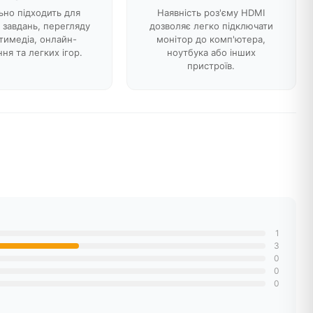
ьно підходить для
Наявність роз'єму HDMI
 завдань, перегляду
дозволяє легко підключати
тимедіа, онлайн-
монітор до комп'ютера,
ня та легких ігор.
ноутбука або інших
пристроїв.
1
3
0
0
0