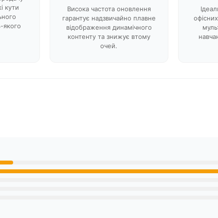
і кути
Висока частота оновлення
Ідеал
ьного
гарантує надзвичайно плавне
офісних
-якого
відображення динамічного
муль
контенту та знижує втому
навчан
очей.