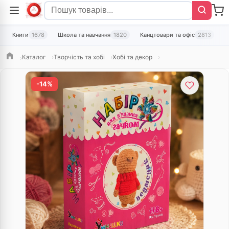
Книги
1678
Школа та навчання
1820
Канцтовари та офіс
2813
Т
Каталог
Творчість та хобі
Хобі та декор
Головна
-14%