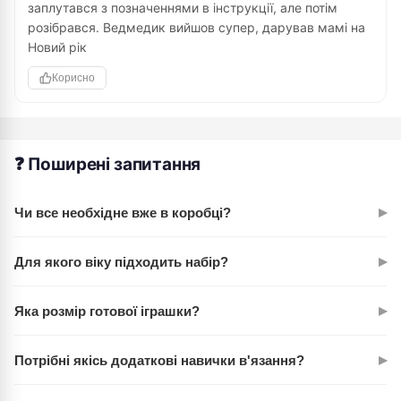
заплутався з позначеннями в інструкції, але потім
розібрався. Ведмедик вийшов супер, дарував мамі на
Новий рік
Корисно
❓ Поширені запитання
▸
Чи все необхідне вже в коробці?
Так, абсолютно все. Пряжа розрахована саме на цей
▸
Для якого віку підходить набір?
проект, гачок додано, інструкція детальна. Залишилось
тільки розпочати!
Офіційно — від 8 років, але все залежить від дитини. Багато
▸
Яка розмір готової іграшки?
6-7 річних впоралися, особливо з допомогою дорослого. А
деякі дорослі обожнюють таке хобі!
Ведмедик виходить компактним, близько 10-12 см у
▸
Потрібні якісь додаткові навички в'язання?
висоту. Ідеальна іграшка для подарунка чи як прикраса
стелажу.
Ні, набір розроблений для повних новачків. Інструкція