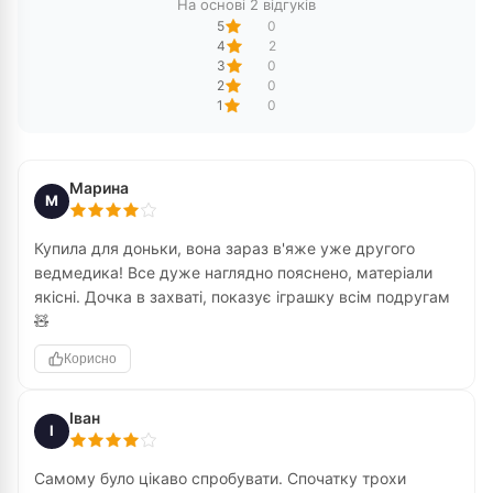
На основі 2 відгуків
5
0
4
2
3
0
2
0
1
0
Марина
М
Купила для доньки, вона зараз в'яже уже другого
ведмедика! Все дуже наглядно пояснено, матеріали
якісні. Дочка в захваті, показує іграшку всім подругам
🧸
Корисно
Іван
І
Самому було цікаво спробувати. Спочатку трохи