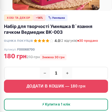
ХОБІ ТА ДЕКОР
−14%
🏷 Умняшка
Набір для творчості Умняшка В`язання
гачком Ведмедик ВК-003
4.0
(2 відгуків)
30 продано
ОЦІНКА ПОКУПЦІВ
Артикул:
F00068700
180 грн
210 грн
Знижка 30 грн
−
+
ДОДАТИ В КОШИК —
180
грн
⚡ Купити в 1 клік