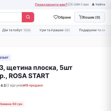
Передзвонити вам?
🇺🇦 UAH ( грн)
👤 Увійти
Обране
Кошик (
0
)
Дім та побут
Ігри та іграшки
Подарунки та свята
1039
681
 START
13, щетина плоска, 5шт
.р., ROSA START
4.5
(2 відгуків)
16 продано
Знижка 50 грн