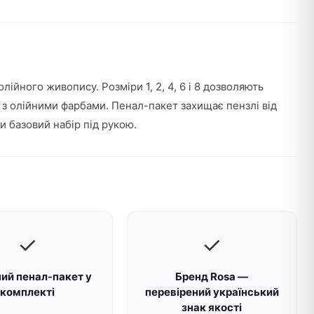
лійного живопису. Розміри 1, 2, 4, 6 і 8 дозволяють
 з олійними фарбами. Пенал-пакет захищає пензлі від
и базовий набір під рукою.
✓
✓
ий пенал-пакет у
Бренд Rosa —
комплекті
перевірений український
знак якості