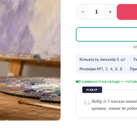
−
+
М
Кількість пензлів:
5 шт
Т
Розміри:
№1, 2, 4, 6, 8
При
В наявності на складі — готов
НАБІР
Набір із 5 плоских пензл
щетини, готові до робо