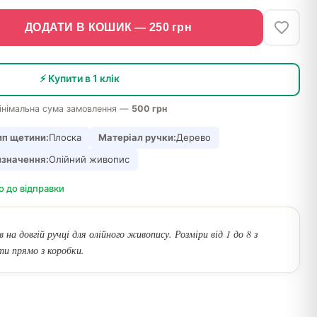
ДОДАТИ В КОШИК —
250
грн
⚡ Купити в 1 клік
інімальна сума замовлення —
500 грн
ип щетини:
Плоска
Матеріал ручки:
Дерево
значення:
Олійний живопис
о до відправки
ів на довгій ручці для олійного живопису. Розміри від 1 до 8 з
ти прямо з коробки.