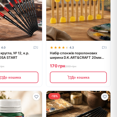
★
★
★★★★★
★★★★★
4.0
2
4.3
3
кругла, № 12, к.р.
Набір спонжів поролонових
OSA START
ширина D.K.ART&CRAFT 20мм
12шт 94160657
170 грн
грн
200 грн
До кошика
До кошика
-13%