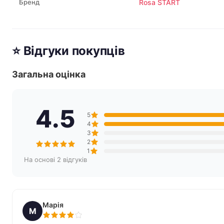
Бренд
Rosa START
⭐ Відгуки покупців
Загальна оцінка
4.5
5
4
3
2
1
На основі 2 відгуків
Марія
М