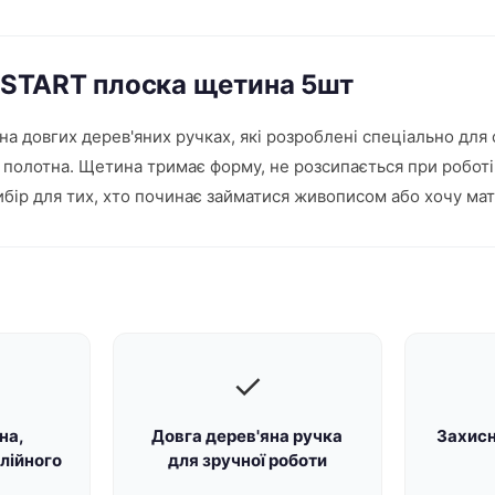
a START плоска щетина 5шт
а довгих дерев'яних ручках, які розроблені спеціально для о
 полотна. Щетина тримає форму, не розсипається при роботі
бір для тих, хто починає займатися живописом або хочу мат
✓
на,
Довга дерев'яна ручка
Захисн
лійного
для зручної роботи