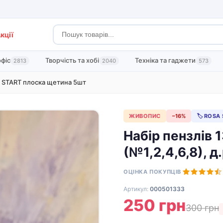
кції
офіс
Творчість та хобі
Техніка та гаджети
2813
2040
573
a START плоска щетина 5шт
ЖИВОПИС
−16%
🏷 ROSA
Набір пензлів 
(№1,2,4,6,8), д
ОЦІНКА ПОКУПЦІВ
Артикул:
000501333
250 грн
300 грн