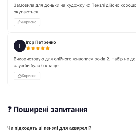
Замовила для доньки на художку 🎨 Пензлі дійсно хорошої 
окупаються.
Корисно
Ігор Петренко
І
Використовую для олійного живопису років 2. Набір не д
служби було б краще
Корисно
❓ Поширені запитання
Чи підходять ці пензлі для акварелі?