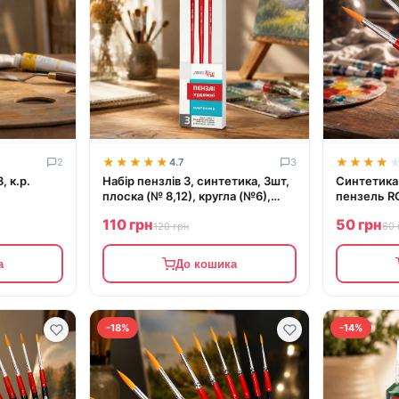
★★★★★
★★★★★
★★★★
★★★★
2
4.7
3
, к.р.
Набір пензлів 3, синтетика, 3шт,
Синтетика 
плоска (№ 8,12), кругла (№6),
пензель R
к.р., ROSA START
110 грн
50 грн
120 грн
60 
а
До кошика
-18%
-14%