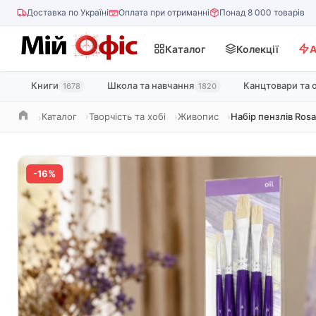
Доставка по Україні
Оплата при отриманні
Понад 8 000 товарів
Каталог
Колекції
А
Книги
Школа та навчання
Канцтовари та 
1678
1820
Каталог
Творчість та хобі
Живопис
Набір пензлів Ros
Головна
-16%