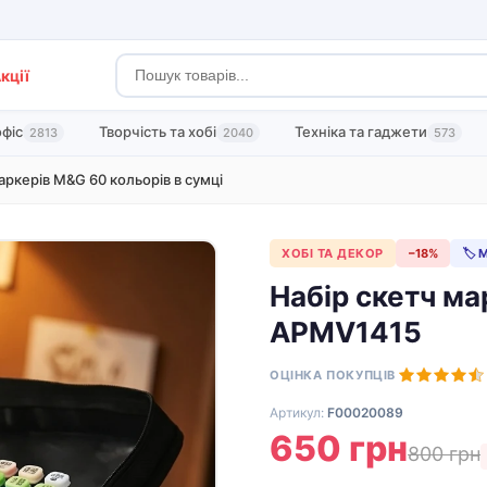
кції
офіс
Творчість та хобі
Техніка та гаджети
2813
2040
573
аркерів M&G 60 кольорів в сумці
ХОБІ ТА ДЕКОР
−18%
🏷 
Набір скетч ма
APMV1415
ОЦІНКА ПОКУПЦІВ
Артикул:
F00020089
650 грн
800 грн