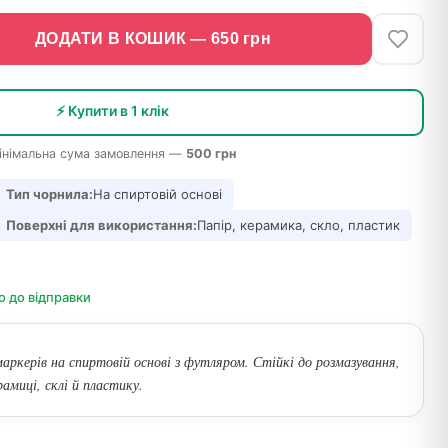
ДОДАТИ В КОШИК —
650
грн
⚡ Купити в 1 клік
інімальна сума замовлення —
500 грн
Тип чорнила:
На спиртовій основі
Поверхні для використання:
Папір, керамика, скло, пластик
о до відправки
аркерів на спиртовій основі з футляром. Стійкі до розмазування,
амиці, склі й пластику.