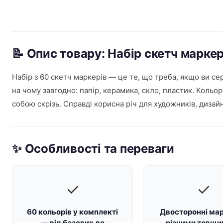
📝 Опис товару: Набір скетч марке
Набір з 60 скетч маркерів — це те, що треба, якщо ви с
на чому завгодно: папір, керамика, скло, пластик. Кольор
собою скрізь. Справді корисна річ для художників, дизай
✨ Особливості та переваги
✓
✓
60 кольорів у комплекті
Двосторонні мар
— від базових до
різними товщ