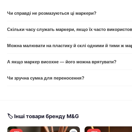
Чи справді не розмазуються ці маркери?
Так, чорнило на спиртовій основі висихає швидко й не розма
Скільки часу служать маркери, якщо їх часто використо
гладких матеріалах (як папір) результат найкращий. На пори
При регулярному використанні набір прослужить кілька міся
Можна малювати на пластику й склі одними й тими ж м
залежить від наскільки часто й довго ви малюєте.
Так, набір універсальний. Маркери працюють на папері, кера
А якщо маркер висохне — його можна врятувати?
спочатку на невидимій ділянці.
Спиртові маркери важче врятувати, ніж водяні. Але якщо п
Чи зручна сумка для переносення?
в наконечник кілька секунд або придавити його до паперу бе
Сумка компактна й легка, легко влізе в рюкзак чи сумку. 6
органайзерах, щоб вони не терлися один об одного.
🏷 Інші товари бренду M&G