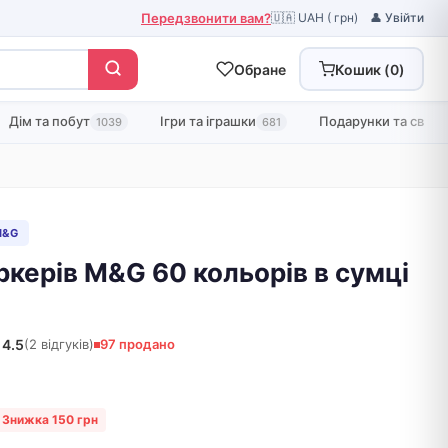
Передзвонити вам?
🇺🇦 UAH ( грн)
👤 Увійти
Обране
Кошик (
0
)
Дім та побут
Ігри та іграшки
Подарунки та свята
1039
681
M&G
ркерів M&G 60 кольорів в сумці
4.5
(2 відгуків)
97 продано
Знижка 150 грн