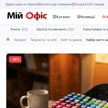
Доставка по Україні
Оплата при отриманні
Понад 8 000 товарів
Каталог
Колекції
А
Книги
Школа та навчання
Канцтовари та 
1678
1820
Каталог
Творчість та хобі
Хобі та декор
Набір скетч м
Головна
-18%