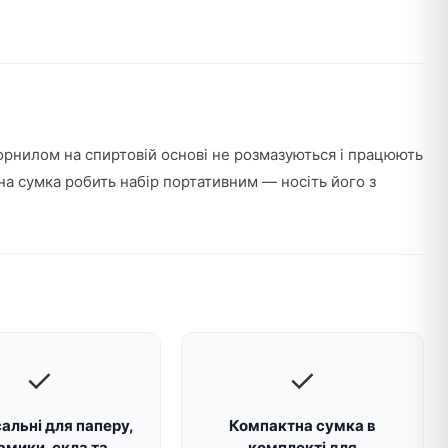
орнилом на спиртовій основі не розмазуються і працюють
учна сумка робить набір портативним — носіть його з
✓
✓
альні для паперу,
Компактна сумка в
амики, скла та
комплекті для