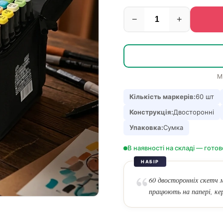
−
+
М
Кількість маркерів:
60 шт
Конструкція:
Двосторонні
Упаковка:
Сумка
В наявності на складі — готов
НАБІР
60 двосторонніх скетч м
працюють на папері, кер