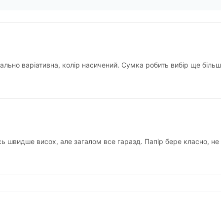
льно варіативна, колір насичений. Сумка робить вибір ще більш 
сь швидше висох, але загалом все гаразд. Папір бере класно, н