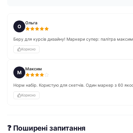
Ольга
О
Беру для курсів дизайну! Маркери супер: палітра максима
Корисно
Максим
М
Норм набір. Користую для скетчів. Один маркер з 60 яко
Корисно
❓ Поширені запитання