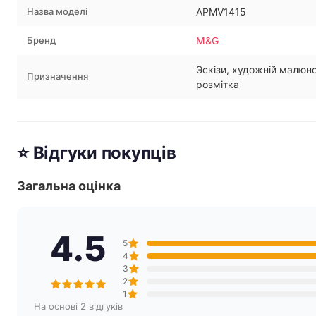
Назва моделі
APMV1415
Бренд
M&G
Эскізи, художній малюн
Призначення
розмітка
⭐ Відгуки покупців
Загальна оцінка
4.5
5
4
3
2
1
На основі 2 відгуків