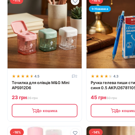
-11%
-10%
✨ Новинка
★★★★★
★★★★★
★★★★★
★★★★★
4.5
2
4.3
Точилка для олівців M&G Mini
Ручка гелева пиши ст
APS912D6
синя 0.5 AKPJ267811
23 грн
45 грн
26 грн
50 грн
До кошика
До кошик
-16%
-14%