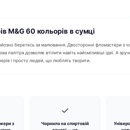
рів M&G 60 кольорів в сумці
ерйозно беретесь за малювання. Двосторонні фломастери з ч
ова палітра дозволяє втілити навіть найсміливіші ідеї. А зр
нерів і просто людей, що люблять творити.
✓
кери з
Чорнило на спиртовій
Універс
инами
основі — не
кер