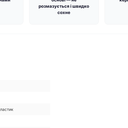
я
розмазується і швидко
сохне
пластик