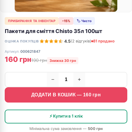
ПРИБИРАННЯ ТА ІНВЕНТАР
−15%
🏷 Чисто
Пакети для сміття Chisto 35л 100шт
4.5
(2 відгуків)
81 продано
ОЦІНКА ПОКУПЦІВ
Артикул:
000621847
160 грн
190 грн
Знижка 30 грн
−
+
ДОДАТИ В КОШИК —
160
грн
⚡ Купити в 1 клік
Мінімальна сума замовлення —
500 грн