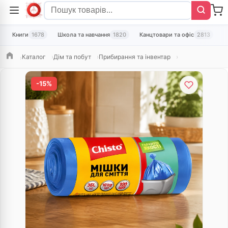
Книги
1678
Школа та навчання
1820
Канцтовари та офіс
2813
Т
Каталог
Дім та побут
Прибирання та інвентар
Головна
-15%