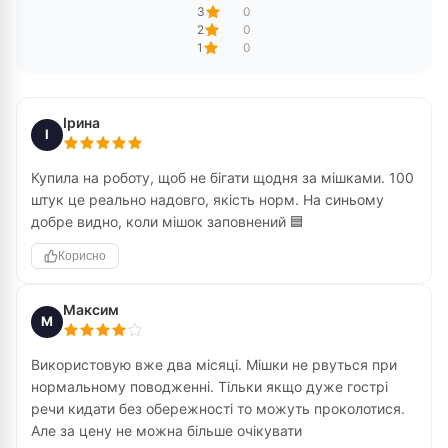
3
0
2
0
1
0
Ірина
І
Купила на роботу, щоб не бігати щодня за мішками. 100
штук це реально надовго, якість норм. На синьому
добре видно, коли мішок заповнений 🟦
Корисно
Максим
М
Використовую вже два місяці. Мішки не рвуться при
нормальному поводженні. Тільки якщо дуже гострі
речи кидати без обережності то можуть проколотися.
Але за цену не можна більше очікувати