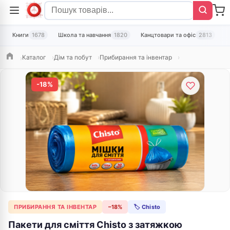
Книги
1678
Школа та навчання
1820
Канцтовари та офіс
2813
Т
Каталог
Дім та побут
Прибирання та інвентар
Головна
-18%
ПРИБИРАННЯ ТА ІНВЕНТАР
−18%
🏷 Chisto
Пакети для сміття Chisto з затяжкою