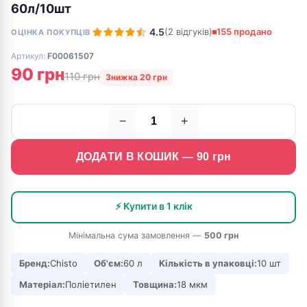
60л/10шт
4.5
(2 відгуків)
155 продано
ОЦІНКА ПОКУПЦІВ
Артикул:
F00061507
90 грн
110 грн
Знижка 20 грн
−
+
ДОДАТИ В КОШИК —
90
грн
⚡ Купити в 1 клік
Мінімальна сума замовлення —
500 грн
Бренд:
Chisto
Об'єм:
60 л
Кількість в упаковці:
10 шт
Матеріал:
Поліетилен
Товщина:
18 мкм