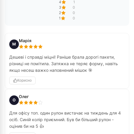
4
1
3
0
2
0
1
0
Марія
М
Дешеві і справді міцні! Раніше брала дорогі пакети,
різниці не помітила. Затяжка не теряє форму, навіть
якщо несеш важко наповнений мішок 🎯
Корисно
Олег
О
Для офісу топ. один рулон вистачає на тиждень для 4
осіб. Синій колір приємний. Був би більший рулон -
оцінив би на 5 👍