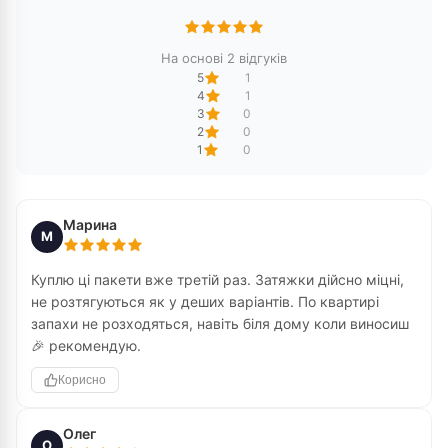
На основі 2 відгуків
5
1
4
1
3
0
2
0
1
0
Марина
М
Куплю ці пакети вже третій раз. Затяжки дійсно міцні,
не розтягуються як у деших варіантів. По квартирі
запахи не розходяться, навіть біля дому коли виносиш
🎉 рекомендую.
Корисно
Олег
О