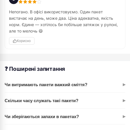
Непогано. В офісі використовуємо. Один пакет
вистачає на день, може два. Ціна адекватна, якість
норм. Єдине — хотілось би побільше затяжок у рулоні,
але то мелочь 😄
Корисно
❓ Поширені запитання
▸
Чи витримають пакети важкий сміття?
Так. Товщина 13 мкм забезпечує міцність для
▸
Скільки часу служать такі пакети?
повсякденного сміття. LDPE матеріал витримує
розтягування без розривів. На практиці витримують 5-7 кг
При правильному використанні — один раз. Якщо
без проблем.
▸
Чи зберігаються запахи в пакетах?
набиваєте помірно, нижньої третини рулончика вистачає
близько на місяць для однієї людини.
Не зберігаються. Поліетилен LDPE невпитливий. Затяжка