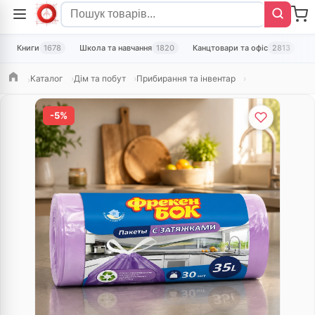
Книги
1678
Школа та навчання
1820
Канцтовари та офіс
2813
Т
Каталог
Дім та побут
Прибирання та інвентар
Головна
-5%