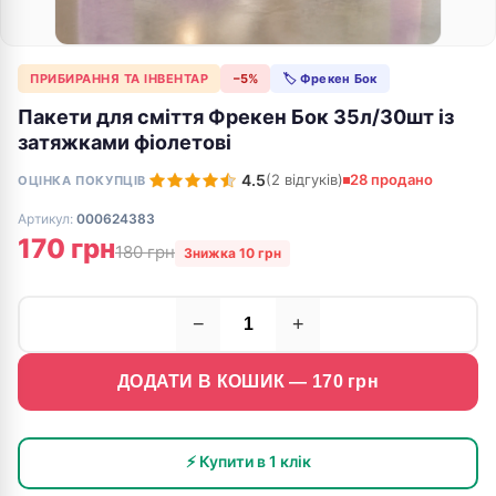
ПРИБИРАННЯ ТА ІНВЕНТАР
−5%
🏷 Фрекен Бок
Пакети для сміття Фрекен Бок 35л/30шт із
затяжками фіолетові
4.5
(2 відгуків)
28 продано
ОЦІНКА ПОКУПЦІВ
Артикул:
000624383
170 грн
180 грн
Знижка 10 грн
−
+
ДОДАТИ В КОШИК —
170
грн
⚡ Купити в 1 клік