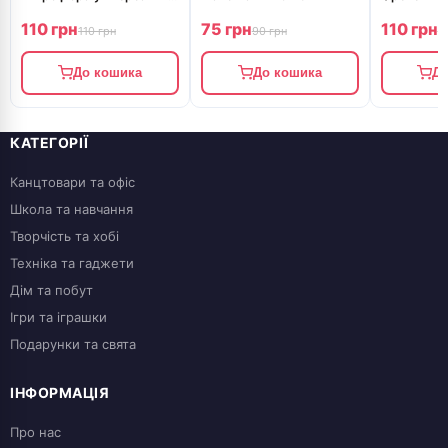
ZIG ZAG 20287
35л 30шт с
110 грн
75 грн
110 грн
110 грн
90 грн
1
До кошика
До кошика
До
КАТЕГОРІЇ
Канцтовари та офіс
Школа та навчання
Творчість та хобі
Техніка та гаджети
Дім та побут
Ігри та іграшки
Подарунки та свята
ІНФОРМАЦІЯ
Про нас