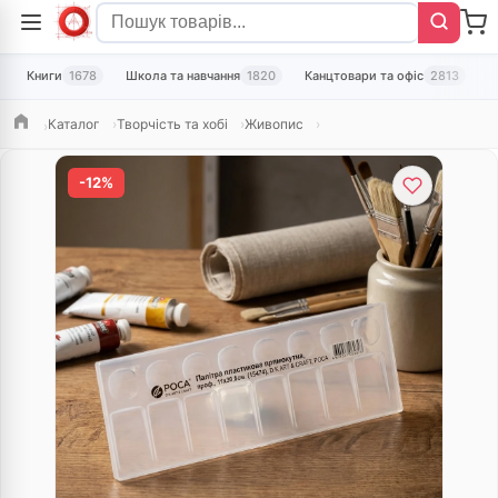
Книги
1678
Школа та навчання
1820
Канцтовари та офіс
2813
Т
Каталог
Творчість та хобі
Живопис
Головна
-12%