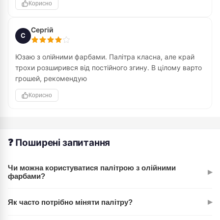
Корисно
Сергій
С
Юзаю з олійними фарбами. Палітра класна, але край
трохи розширився від постійного згину. В цілому варто
грошей, рекомендую
Корисно
❓ Поширені запитання
Чи можна користуватися палітрою з олійними
▸
фарбами?
Так, без проблем. Пластик не реагує на олію, і фарба не
▸
Як часто потрібно міняти палітру?
впитується. Очищається легко, навіть якщо фарба висохла.