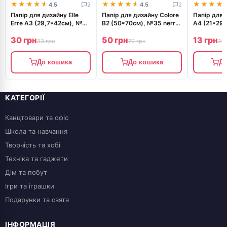
★★★★★
★★★★★
★★★★★
★★★★★
★★★★
★★★★
4.5
2
4.5
2
Папір для дизайну Elle
Папір для дизайну Colore
Папір для 
Erre А3 (29,7*42см), №07
B2 (50*70см), №35 nerro,
A4 (21*29,
giallo, 220г/м2, жовтий,
200г/м2, чорний, дрібне
аzuro, 200г
30 грн
50 грн
13 грн
дві текстури, Fabriano
зерно
дрібне зер
33 грн
70 грн
20 
До кошика
До кошика
До
КАТЕГОРІЇ
Канцтовари та офіс
Школа та навчання
Творчість та хобі
Техніка та гаджети
Дім та побут
Ігри та іграшки
Подарунки та свята
ІНФОРМАЦІЯ