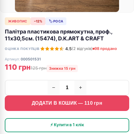
ЖИВОПИС
−12%
🏷 РОСА
Палітра пластикова прямокутна, проф.,
11х30,5см. (15474), D.K.ART & CRAFT
4.5
(2 відгуків)
98 продано
ОЦІНКА ПОКУПЦІВ
Артикул:
000501531
110 грн
125 грн
Знижка 15 грн
−
+
ДОДАТИ В КОШИК —
110
грн
⚡ Купити в 1 клік