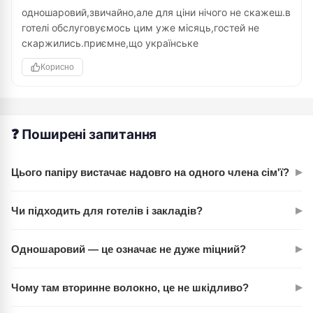
одношаровий,звичайно,але для ціни нічого не скажеш.в
готелі обслуговуємось цим уже місяць,гостей не
скаржились.приємне,що українське
Корисно
❓ Поширені запитання
▸
Цього папіру вистачає надовго на одного члена сім'ї?
На 65 метрів — залежить від інтенсивності використання. В
▸
Чи підходить для готелів і закладів?
середньому це 2-3 тижні для однієї людини. За 11.99 грн це
цілком економічно.
Так, офіційно придатний для HoReCa. Постачається саме
▸
Одношаровий — це означає не дуже miцний?
для кафе, барів, готелів. Масова упаковка дозволяє
закуповувати оптом.
Не зовсім. Одношаровий — це просто економічна лінія.
▸
Чому там вторинне волокно, це не шкідливо?
Волокно якісне, розривається не легше, ніж дорогіші
аналоги. Для повсякденного використання норм.