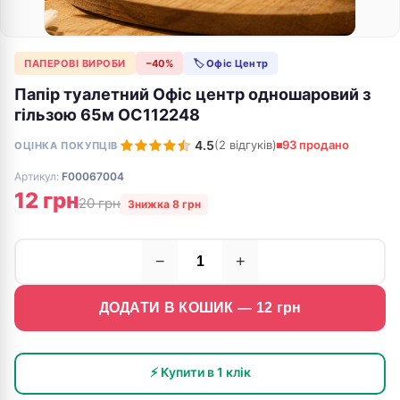
ПАПЕРОВІ ВИРОБИ
−40%
🏷 Офіс Центр
Папір туалетний Офіс центр одношаровий з
гільзою 65м ОС112248
4.5
(2 відгуків)
93 продано
ОЦІНКА ПОКУПЦІВ
Артикул:
F00067004
12 грн
20 грн
Знижка 8 грн
−
+
ДОДАТИ В КОШИК —
12
грн
⚡ Купити в 1 клік