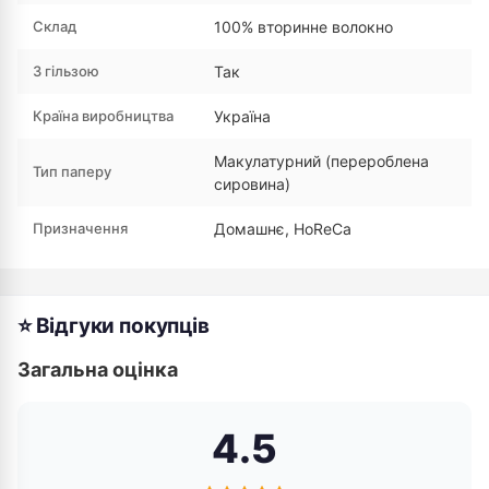
Склад
100% вторинне волокно
З гільзою
Так
Країна виробництва
Україна
Макулатурний (перероблена
Тип паперу
сировина)
Призначення
Домашнє, HoReCa
⭐ Відгуки покупців
Загальна оцінка
4.5