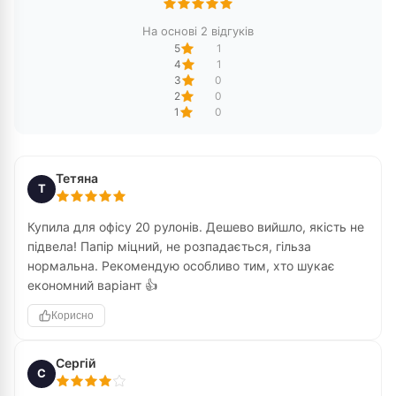
На основі 2 відгуків
5
1
4
1
3
0
2
0
1
0
Тетяна
Т
Купила для офісу 20 рулонів. Дешево вийшло, якість не
підвела! Папір міцний, не розпадається, гільза
нормальна. Рекомендую особливо тим, хто шукає
економний варіант 👍
Корисно
Сергій
С