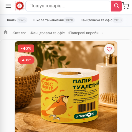
Книги
1678
Школа та навчання
1820
Канцтовари та офіс
2813
Т
Каталог
Канцтовари та офіс
Паперові вироби
Головна
-40%
🔥 Хіт