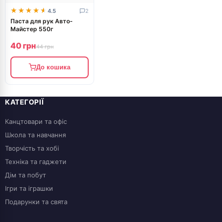
★★★★★
★★★★★
4.5
2
Паста для рук Авто-
Майстер 550г
40 грн
44 грн
До кошика
КАТЕГОРІЇ
Канцтовари та офіс
Школа та навчання
Творчість та хобі
Техніка та гаджети
Дім та побут
Ігри та іграшки
Подарунки та свята