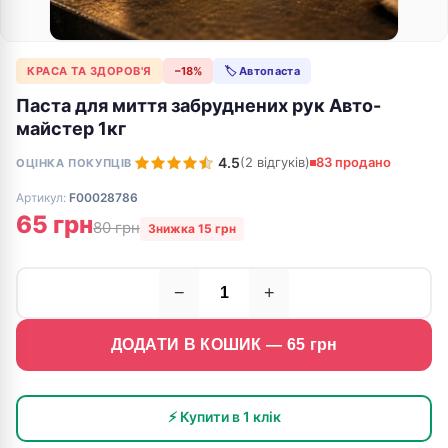
КРАСА ТА ЗДОРОВ'Я
−18%
🏷 Автопаста
Паста для миття забруднених рук Авто-
майстер 1кг
4.5
(2 відгуків)
83 продано
ОЦІНКА ПОКУПЦІВ
Артикул:
F00028786
65 грн
80 грн
Знижка 15 грн
−
+
ДОДАТИ В КОШИК —
65
грн
⚡ Купити в 1 клік