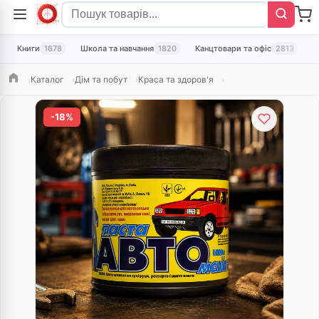
Книги
1678
Школа та навчання
1820
Канцтовари та офіс
2813
Т
Каталог
Дім та побут
Краса та здоров'я
Головна
-18%