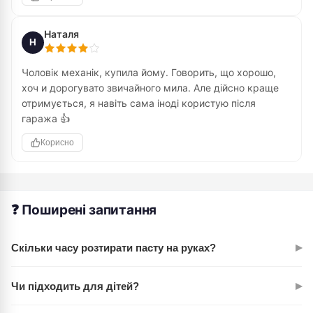
Наталя
Н
Чоловік механік, купила йому. Говорить, що хорошо,
хоч и дорогувато звичайного мила. Але дійсно краще
отримується, я навіть сама іноді користую після
гаража 👍
Корисно
❓ Поширені запитання
▸
Скільки часу розтирати пасту на руках?
Достатньо 1-2 хвилин інтенсивного розтирання. Паста
▸
Чи підходить для дітей?
активно працює на сухій шкірі, тому не потрібно додавати
воду під час процесу.
Нейтральний pH робить пасту відносно безпечною, але це