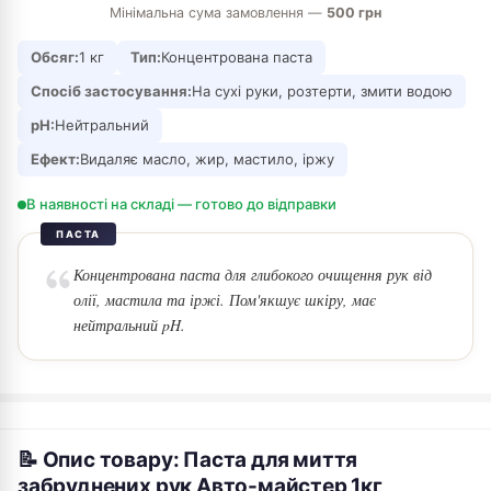
Мінімальна сума замовлення —
500 грн
Обсяг:
1 кг
Тип:
Концентрована паста
Спосіб застосування:
На сухі руки, розтерти, змити водою
pH:
Нейтральний
Ефект:
Видаляє масло, жир, мастило, іржу
В наявності на складі — готово до відправки
ПАСТА
Концентрована паста для глибокого очищення рук від
олії, мастила та іржі. Пом'якшує шкіру, має
нейтральний pH.
📝 Опис товару: Паста для миття
забруднених рук Авто-майстер 1кг