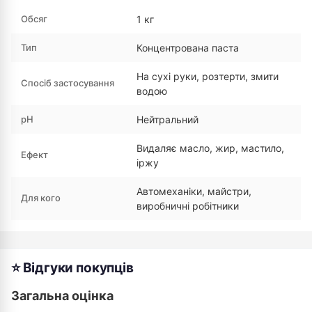
Обсяг
1 кг
Тип
Концентрована паста
На сухі руки, розтерти, змити
Спосіб застосування
водою
pH
Нейтральний
Видаляє масло, жир, мастило,
Ефект
іржу
Автомеханіки, майстри,
Для кого
виробничні робітники
⭐ Відгуки покупців
Загальна оцінка