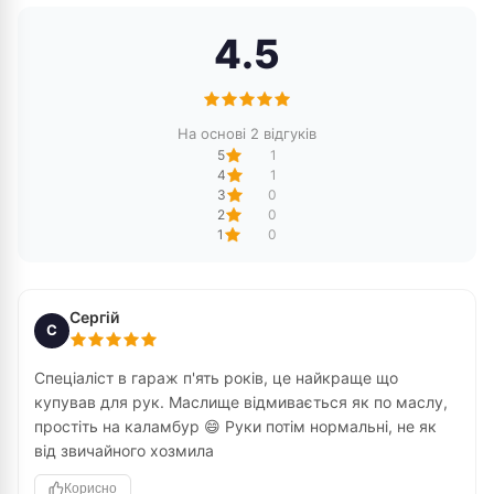
4.5
На основі 2 відгуків
5
1
4
1
3
0
2
0
1
0
Сергій
С
Спеціаліст в гараж п'ять років, це найкраще що
купував для рук. Маслище відмивається як по маслу,
простіть на каламбур 😄 Руки потім нормальні, не як
від звичайного хозмила
Корисно