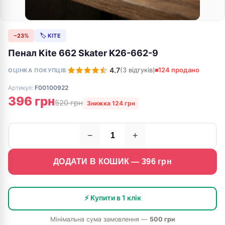
−23%
🏷 KITE
Пенал Kite 662 Skater K26-662-9
4.7
(3 відгуків)
124 продано
ОЦІНКА ПОКУПЦІВ
Артикул:
F00100922
396 грн
520 грн
Знижка 124 грн
−
+
ДОДАТИ В КОШИК —
396
грн
⚡ Купити в 1 клік
Мінімальна сума замовлення —
500 грн