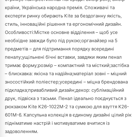
країни, Українська народна премія. Споживачі та
експерти ринку обирають Kite за бездоганну якість,
стиль, інноваційні рішення та ергономічний дизайн.
Особливості:Містке основне відділення – щоб усе
необхідне завжди було під рукою;органайзер на 5
предметів – для підтримання порядку всередині
пеналу;ущільнені бічні вставки, завдяки яким пенал
тримає форму;розмір – компактний та місткий;застібка
– блискавка: якісна та надійна;матеріал зовні – міцний
зносостійкий поліестер;усередині – міцна брендована
підкладка;привабливий дизайн;декор: сублімаційний
друк, підвіска з тасьми. Пенал ідеально поєднується з
рюкзаком Kite K26-1022M-2 та сумкою для взуття K26-
601M-6. Капсульна колекція в єдиному дизайні цілий рік
підніматиме настрій і мотивуватиме вчитися із
задоволенням.