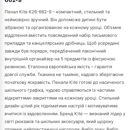
662-9
Пенал Kite K26-662-9 – компактний, стильний та
неймовірно зручний. Він допоможе дитині бути
зібраною та організованою на кожному уроці. Об'ємне
відділення вмістить повсякденний набір письмового
приладдя та канцелярських дрібниць. Щоб усередині
завжди був порядок, передбачений лаконічний
внутрішній органайзер на 5 предметів із фіксуючою
резинкою. Еталонна європейська якість – гарантія
довгої служби. Тканина не тьмяніє, надовго зберігаючи
початкову яскравість. Пенали Kite готові до насиченого
шкільного графіка, чудово справляються із частими
відкриттями-закриттями на кожному уроці. Стильний
дизайн цілий рік підніматиме настрій і мотивуватиме
вчитися із задоволенням. Бренд Kite — визнаний лідер у
світі рюкзаків та шкільних аксесуарів, який щороку
отримує найпрестижніші нагороди: Вибір року, Вибір