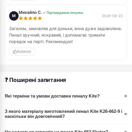
Михайло С.
✓ Підтверджена покупка
М
2026-06-23
Загалом, замовляв для доньки, вона дуже задоволена.
Пенал зручний, яскравий, і допомагає тримати
порядок на парті. Рекомендую!
Корисно
❓ Поширені запитання
▸
Які терміни та умови доставки пеналу Kite?
Ми здійснюємо швидку доставку по всій Україні Новою
З якого матеріалу виготовлений пенал Kite K26-662-9 і
▸
Поштою або Укрпоштою. Зазвичай, замовлення
наскільки він довговічний?
відправляються в день оформлення або наступного
Пенал виготовлений з якісного поліестеру, який
робочого дня і прибувають протягом 1-3 днів, залежно від
▸
Чи надається гарантія на пенал Kite 662 Skater?