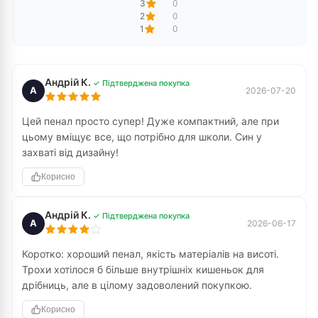
3
0
2
0
1
0
Андрій К.
✓ Підтверджена покупка
А
2026-07-20
Цей пенал просто супер! Дуже компактний, але при
цьому вміщує все, що потрібно для школи. Син у
захваті від дизайну!
Корисно
Андрій К.
✓ Підтверджена покупка
А
2026-06-17
Коротко: хороший пенал, якість матеріалів на висоті.
Трохи хотілося б більше внутрішніх кишеньок для
дрібниць, але в цілому задоволений покупкою.
Корисно