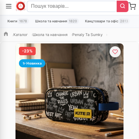
Книги
1678
Школа та навчання
1820
Канцтовари та офіс
2813
Т
Каталог
Школа та навчання
Penaly Ta Sumky
Головна
-23%
✨ Новинка