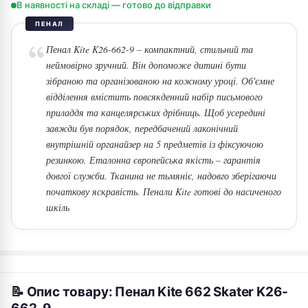
В наявності на складі — готово до відправки
ПЕНАЛ
Пенал Kite K26-662-9 – компактний, стильний та
неймовірно зручний. Він допоможе дитині бути
зібраною та організованою на кожному уроці. Об'ємне
відділення вмістить повсякденний набір письмового
приладдя та канцелярських дрібниць. Щоб усередині
завжди був порядок, передбачений лаконічний
внутрішній органайзер на 5 предметів із фіксуючою
резинкою. Еталонна європейська якість – гарантія
довгої служби. Тканина не тьмяніє, надовго зберігаючи
початкову яскравість. Пенали Kite готові до насиченого
шкіль
📝 Опис товару: Пенал Kite 662 Skater K26-