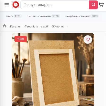
Книги
1678
Школа та навчання
1820
Канцтовари та офіс
2813
Т
Каталог
Творчість та хобі
Живопис
Головна
-13%