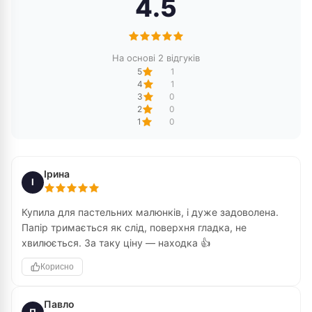
4.5
На основі 2 відгуків
5
1
4
1
3
0
2
0
1
0
Ірина
І
Купила для пастельних малюнків, і дуже задоволена.
Папір тримається як слід, поверхня гладка, не
хвилюється. За таку ціну — находка 👍
Корисно
Павло