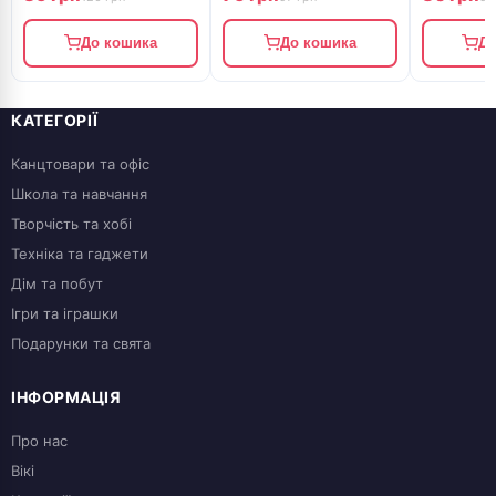
До кошика
До кошика
До
КАТЕГОРІЇ
Канцтовари та офіс
Школа та навчання
Творчість та хобі
Техніка та гаджети
Дім та побут
Ігри та іграшки
Подарунки та свята
ІНФОРМАЦІЯ
Про нас
Вікі