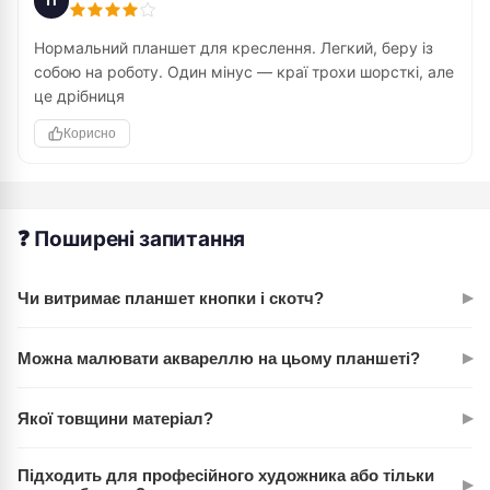
П
Нормальний планшет для креслення. Легкий, беру із
собою на роботу. Один мінус — краї трохи шорсткі, але
це дрібниця
Корисно
❓ Поширені запитання
▸
Чи витримає планшет кнопки і скотч?
Так, без проблем. Поверхня ДВП досить міцна для
▸
Можна малювати аквареллю на цьому планшеті?
багаторазового кріплення паперу кнопками або скотчем.
Планки основи не прогинаються навіть при тиску.
Так, але в розумних межах. Планшет витримує невелику
▸
Якої товщини матеріал?
кількість води, тому для акварельних робіт з інтенсивним
мочанням краще використовувати спеціалізовані дошки. А
Лист ДВП стандартної товщини, наклеєний на соснові
для легких робіт підходить відмінно.
Підходить для професійного художника або тільки
▸
планки. Загальна товщина дає достатню жорсткість для