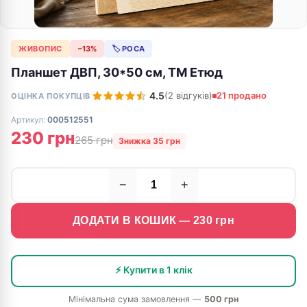
ЖИВОПИС
−13%
🏷 РОСА
Планшет ДВП, 30*50 см, ТМ Етюд
4.5
(2 відгуків)
21 продано
ОЦІНКА ПОКУПЦІВ
Артикул:
000512551
230 грн
265 грн
Знижка 35 грн
−
+
ДОДАТИ В КОШИК —
230
грн
⚡ Купити в 1 клік
Мінімальна сума замовлення —
500 грн