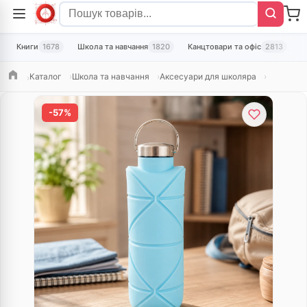
Книги
1678
Школа та навчання
1820
Канцтовари та офіс
2813
Т
Каталог
Школа та навчання
Аксесуари для школяра
Головна
-57%