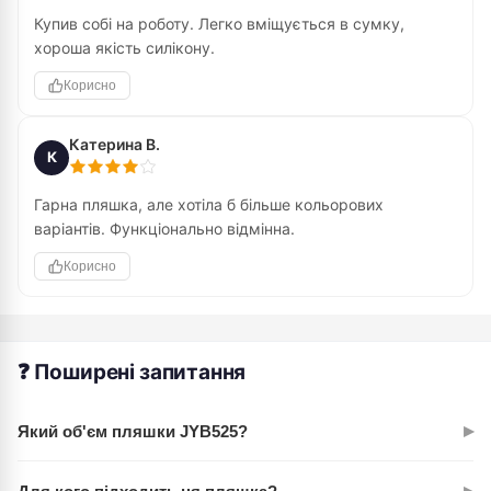
Купив собі на роботу. Легко вміщується в сумку,
хороша якість силікону.
Корисно
Катерина В.
К
Гарна пляшка, але хотіла б більше кольорових
варіантів. Функціонально відмінна.
Корисно
❓ Поширені запитання
▸
Який об'єм пляшки JYB525?
Пляшка має об'єм 700 мілілітрів, що достатньо для