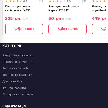
★★★★★
★★★★★
★★★★★
★★★★★
★★★★
★★★★
4.3
3
4.0
3
Пляшка для води
Закладка силіконова
Лоток для 
силіконова JYB51
Курка JYB312
подвійний
горизонта
205 грн
50 грн
449 грн
метал JYT
530 грн
100 грн
До кошика
До кошика
До
КАТЕГОРІЇ
Канцтовари та офіс
Школа та навчання
Творчість та хобі
Техніка та гаджети
Дім та побут
Ігри та іграшки
Подарунки та свята
ІНФОРМАЦІЯ