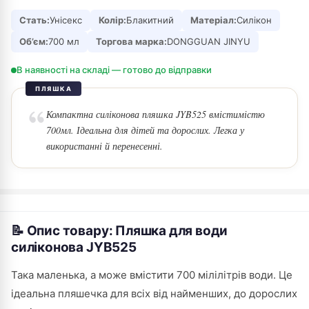
Стать:
Унісекс
Колір:
Блакитний
Матеріал:
Силікон
Об’єм:
700 мл
Торгова марка:
DONGGUAN JINYU
В наявності на складі — готово до відправки
ПЛЯШКА
Компактна силіконова пляшка JYB525 вмістимістю
700мл. Ідеальна для дітей та дорослих. Легка у
використанні й перенесенні.
📝 Опис товару: Пляшка для води
силіконова JYB525
Така маленька, а може вмістити 700 мілілітрів води. Це
ідеальна пляшечка для всіх від найменших, до дорослих