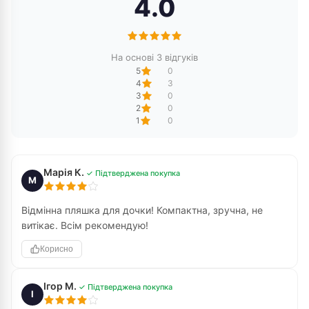
4.0
На основі 3 відгуків
5
0
4
3
3
0
2
0
1
0
Марія К.
✓ Підтверджена покупка
М
Відмінна пляшка для дочки! Компактна, зручна, не
витікає. Всім рекомендую!
Корисно
Ігор М.
✓ Підтверджена покупка
І