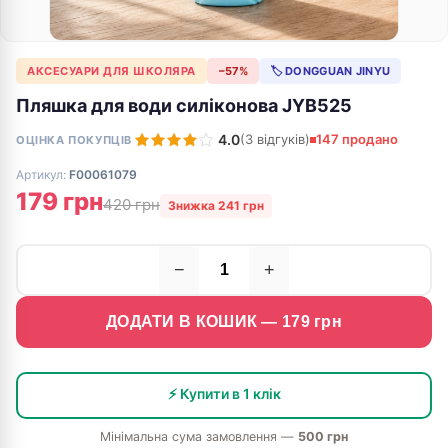
АКСЕСУАРИ ДЛЯ ШКОЛЯРА
−57%
🏷 DONGGUAN JINYU
Пляшка для води силіконова JYB525
4.0
(3 відгуків)
147 продано
ОЦІНКА ПОКУПЦІВ
Артикул:
F00061079
179 грн
420 грн
Знижка 241 грн
−
+
ДОДАТИ В КОШИК —
179
грн
⚡ Купити в 1 клік
Мінімальна сума замовлення —
500 грн