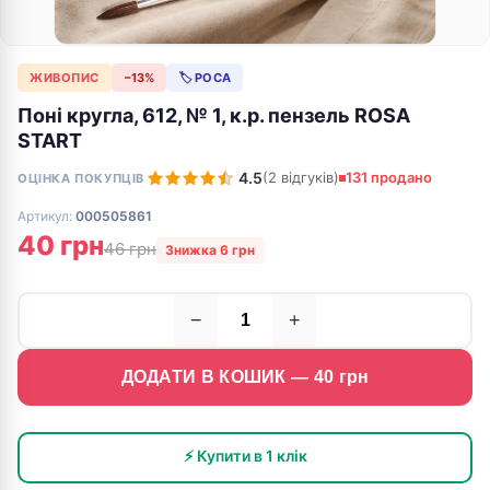
ЖИВОПИС
−13%
🏷 РОСА
Поні кругла, 612, № 1, к.р. пензель ROSA
START
4.5
(2 відгуків)
131 продано
ОЦІНКА ПОКУПЦІВ
Артикул:
000505861
40 грн
46 грн
Знижка 6 грн
−
+
ДОДАТИ В КОШИК —
40
грн
⚡ Купити в 1 клік