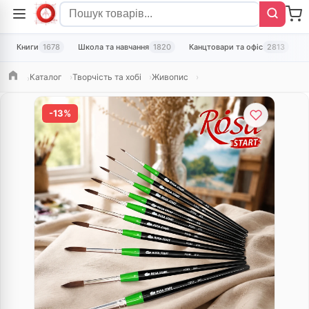
Книги
1678
Школа та навчання
1820
Канцтовари та офіс
2813
Т
Каталог
Творчість та хобі
Живопис
Головна
-13%