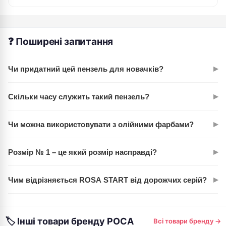
❓ Поширені запитання
▸
Чи придатний цей пензель для новачків?
Абсолютно. ROSA START – це лінія саме для тих, хто
▸
Скільки часу служить такий пензель?
починає. Волос поні прощає помилки, довго служить, а ціна
не бігає вгору.
При нормальному догляді – років кілька мінімум. Головне –
▸
Чи можна використовувати з олійними фарбами?
миття відразу після роботи теплою водою. Волос поні
міцніший, ніж здається.
Ні, тільки з водорозчинними: аквареллю, гуашшю, тушшю.
▸
Розмір № 1 – це який розмір насправді?
Для олії потрібні щетинні пензлики.
Дуже маленький. Підійде для дрібної роботи, деталей,
▸
Чим відрізняється ROSA START від дорожчих серій?
тонких ліній. Для широких мазків краще взяти більший
номер.
В основному цінmahою. Волос той же якості, але без
премій-позиціонування. Робить ту саму роботу, просто без
🏷 Інші товари бренду РОСА
Всі товари бренду →
логотипу-статусу.