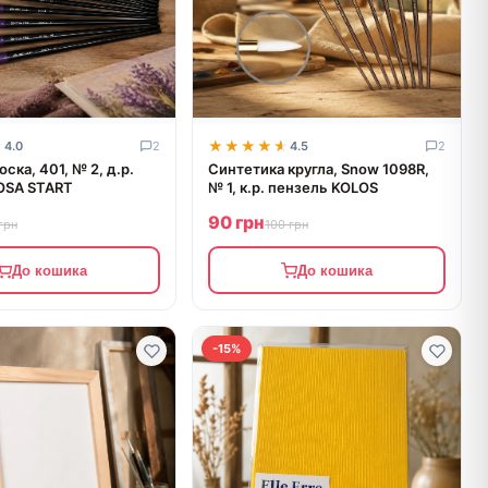
★
★
★★★★★
★★★★★
4.0
2
4.5
2
ска, 401, № 2, д.р.
Синтетика кругла, Snow 1098R,
OSA START
№ 1, к.р. пензель KOLOS
90 грн
грн
100 грн
До кошика
До кошика
-15%