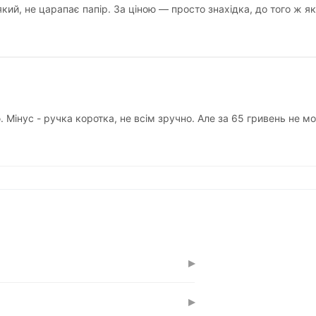
ий, не царапає папір. За ціною — просто знахідка, до того ж які
Мінус - ручка коротка, не всім зручно. Але за 65 гривень не м
▸
одорозчинних фарб, включаючи гуаш.
▸