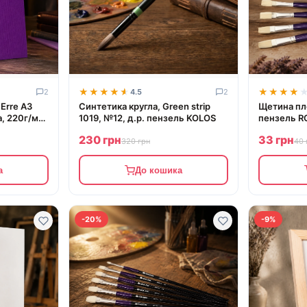
★★★★★
★★★★★
★★★★
★★★★
2
4.5
2
 Erre А3
Синтетика кругла, Green strip
Щетина пло
a, 220г/м2,
1019, №12, д.р. пензель KOLOS
пензель R
ури,
230 грн
33 грн
320 грн
40 
а
До кошика
-20%
-9%