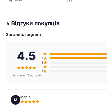
Артикул
612
⭐ Відгуки покупців
Загальна оцінка
4.5
5
4
3
2
1
На основі 2 відгуків
Марія
М