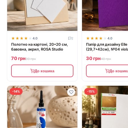
★★★★★
★★★★★
★★★★★
★★★★★
4.0
2
4.0
Полотно на картоні, 20*20 см,
Папір для дизайну Elle
бавовна, акрил, ROSA Studio
(29,7*42см), №04 viol
фіолетовий, дві текст
70 грн
30 грн
Fabriano
90 грн
40 грн
До кошика
До кошик
-14%
-15%