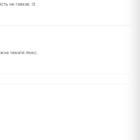
сть не гавкає 🎨
ожна чекати люкс.