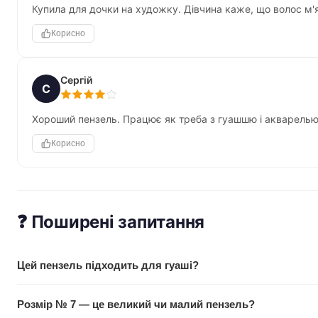
Купила для дочки на художку. Дівчина каже, що волос м'як
Корисно
Сергій
С
Хороший пензель. Працює як треба з гуашшю і акварелью. 
Корисно
❓ Поширені запитання
Цей пензель підходить для гуаші?
Так, абсолютно. ROSA START розроблений спеціально для в
Розмір № 7 — це великий чи малий пензель?
Волос поні добре працює з густішою консистенцією.