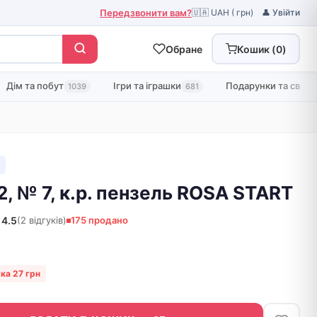
Передзвонити вам?
🇺🇦 UAH ( грн)
👤 Увійти
Обране
Кошик (
0
)
Дім та побут
Ігри та іграшки
Подарунки та свята
1039
681
12, № 7, к.р. пензель ROSA START
4.5
(2 відгуків)
175 продано
ка 27 грн