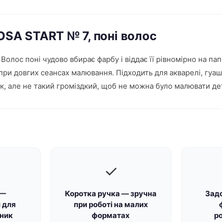
OSA START № 7, поні волос
олос поні чудово вбирає фарбу і віддає її рівномірно на пап
є при довгих сеансах малювання. Підходить для акварелі, гуа
к, але не такий громіздкий, щоб не можна було малювати дет
✓
 —
Коротка ручка — зручна
Зад
 для
при роботі на малих
хник
форматах
р