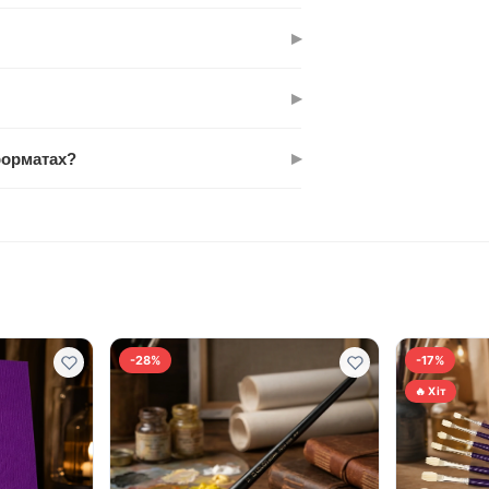
т: можна малювати фон, деталі,
▸
рсом угору) пензель служить кілька
▸
добре відчувається при малюванні —
▸
форматах?
тів (A4, A3). На більших форматах може
-28%
-17%
🔥 Хіт