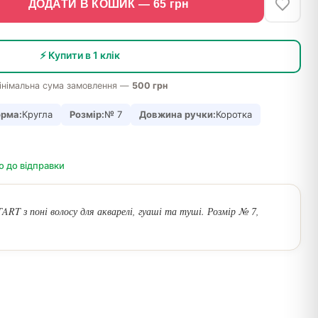
ДОДАТИ В КОШИК —
65
грн
⚡ Купити в 1 клік
інімальна сума замовлення —
500 грн
рма:
Кругла
Розмір:
№ 7
Довжина ручки:
Коротка
о до відправки
ART з поні волосу для акварелі, гуаші та туші. Розмір № 7,