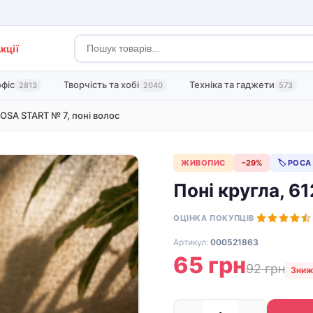
кції
офіс
Творчість та хобі
Техніка та гаджети
2813
2040
573
OSA START № 7, поні волос
ЖИВОПИС
−29%
🏷 РОСА
Поні кругла, 6
ОЦІНКА ПОКУПЦІВ
Артикул:
000521863
65 грн
92 грн
Зниж