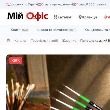
Доставка по Україні
Оплата при отриманні
Понад 8 000 товарів
Каталог
Колекції
А
Книги
Школа та навчання
Канцтовари та 
1678
1820
Каталог
Творчість та хобі
Живопис
Пензель круглий R
Головна
-29%