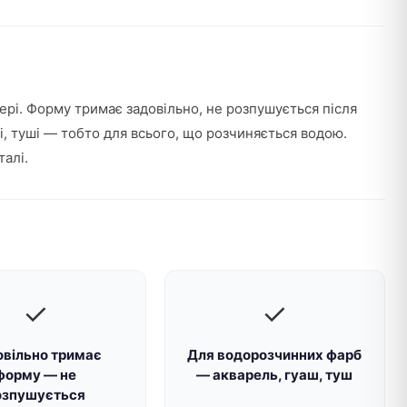
ері. Форму тримає задовільно, не розпушується після
ші, туші — тобто для всього, що розчиняється водою.
алі.
✓
✓
овільно тримає
Для водорозчинних фарб
форму — не
— акварель, гуаш, туш
озпушується