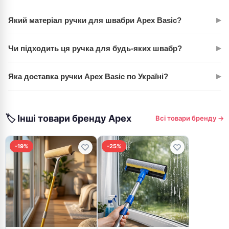
▸
Який матеріал ручки для швабри Apex Basic?
Ручка виготовлена з міцного металу, що забезпечує
▸
Чи підходить ця ручка для будь-яких швабр?
довговічність та стійкість до навантажень.
Ручка Apex Basic 120 см універсальна і підходить для
▸
Яка доставка ручки Apex Basic по Україні?
більшості типів швабр, що використовуються для
прибирання.
Ми пропонуємо швидку доставку по всій Україні. Детальні
умови можна знайти на сторінці 'Доставка'.
🏷 Інші товари бренду Apex
Всі товари бренду →
-19%
-25%