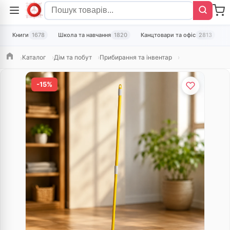
Книги
1678
Школа та навчання
1820
Канцтовари та офіс
2813
Т
Каталог
Дім та побут
Прибирання та інвентар
Головна
-15%