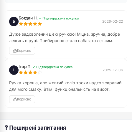
Богдан Н.
✓ Підтверджена покупка
Б
2026-02-22
Дуже задоволений цією ручкою! Міцна, зручна, добре
лежить в руці. Прибирання стало набагато легшим.
Корисно
Ігор Т.
✓ Підтверджена покупка
І
2025-12-06
Ручка хороша, але жовтий колір трохи надто яскравий
для мого смаку. Втім, функціональність на висоті.
Корисно
❓ Поширені запитання