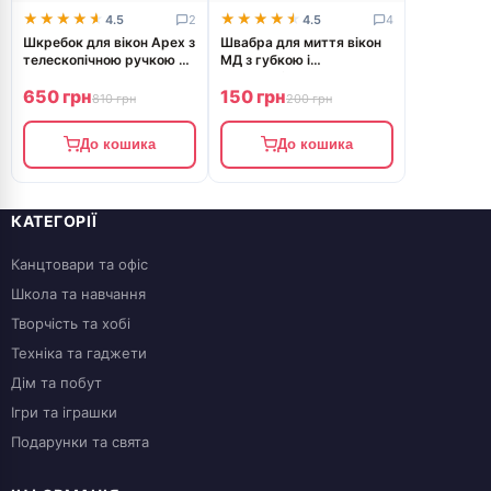
★★★★★
★★★★★
★★★★★
★★★★★
4.5
2
4.5
4
Шкребок для вікон Apex з
Швабра для миття вікон
телескопічною ручкою 25
МД з губкою і
см
телескопічною ручкою 20
650 грн
150 грн
х 45 см 70см AH08170
810 грн
200 грн
До кошика
До кошика
КАТЕГОРІЇ
Канцтовари та офіс
Школа та навчання
Творчість та хобі
Техніка та гаджети
Дім та побут
Ігри та іграшки
Подарунки та свята