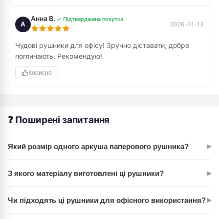
Анна В.
✓ Підтверджена покупка
А
2026-01-13
Чудові рушники для офісу! Зручно діставати, добре
поглинають. Рекомендую!
Корисно
❓ Поширені запитання
▸
Який розмір одного аркуша паперового рушника?
Розмір одного аркуша паперового рушника Z-подібного
▸
З якого матеріалу виготовлені ці рушники?
становить 220х230 мм.
Ці паперові рушники виготовлені з 100% м'якої целюлози.
▸
Чи підходять ці рушники для офісного використання?
Так, ці Z-подібні паперові рушники ідеально підходять для