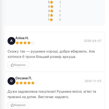
5
2
4
1
3
0
2
0
1
0
Аліна Н.
А
2026-04-07
Скажу так — рушники хороші, добре вбирають. Але
хотілося б трохи більший розмір аркуша.
Корисно
Оксана П.
О
2025-11-03
Дуже задоволена покупкою! Рушники якісні, м'які та
приємні на дотик. Вистачає надовго.
Корисно