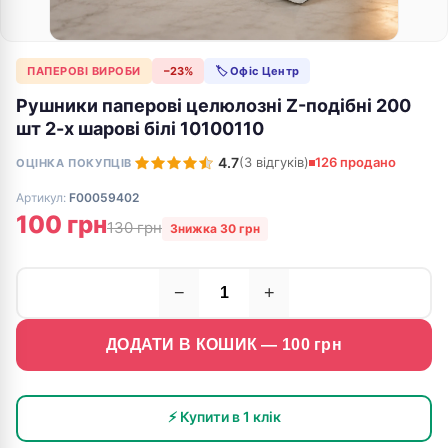
ПАПЕРОВІ ВИРОБИ
−23%
🏷 Офіс Центр
Рушники паперові целюлозні Z-подібні 200
шт 2-х шарові білі 10100110
4.7
(3 відгуків)
126 продано
ОЦІНКА ПОКУПЦІВ
Артикул:
F00059402
100 грн
130 грн
Знижка 30 грн
−
+
ДОДАТИ В КОШИК —
100
грн
⚡ Купити в 1 клік