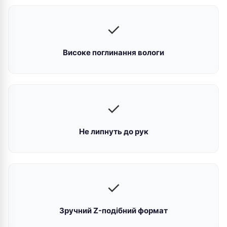
✓
Високе поглинання вологи
✓
Не липнуть до рук
✓
Зручний Z-подібний формат