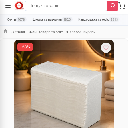
Книги
1678
Школа та навчання
1820
Канцтовари та офіс
2813
Т
Каталог
Канцтовари та офіс
Паперові вироби
Головна
-23%