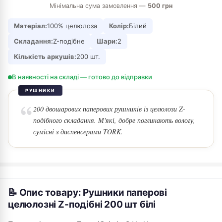
Мінімальна сума замовлення —
500 грн
Матеріал:
100% целюлоза
Колір:
Білий
Складання:
Z-подібне
Шари:
2
Кількість аркушів:
200 шт.
В наявності на складі — готово до відправки
РУШНИКИ
200 двошарових паперових рушників із целюлози Z-
подібного складання. М'які, добре поглинають вологу,
сумісні з диспенсерами TORK.
📝 Опис товару: Рушники паперові
целюлозні Z-подібні 200 шт білі