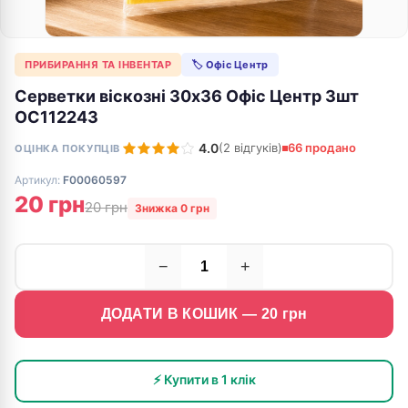
ПРИБИРАННЯ ТА ІНВЕНТАР
🏷 Офіс Центр
Серветки віскозні 30х36 Офіс Центр 3шт
ОС112243
4.0
(2 відгуків)
66 продано
ОЦІНКА ПОКУПЦІВ
Артикул:
F00060597
20 грн
20 грн
Знижка 0 грн
−
+
ДОДАТИ В КОШИК —
20
грн
⚡ Купити в 1 клік