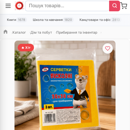
Книги
1678
Школа та навчання
1820
Канцтовари та офіс
2813
Т
Каталог
Дім та побут
Прибирання та інвентар
Головна
🔥 Хіт