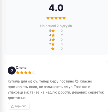
4.0
На основі 2 відгуків
5
0
4
2
3
0
2
0
1
0
Олена
О
Купила для офісу, тепер беру постійно 😊 Класно
протирають скло, не залишають смуг. Того що в
упаковці вистачає на неділю роботи, дешевих серветок
достатньо.
Корисно