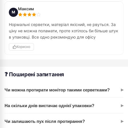
Максим
М
Нормальні серветки, матеріал якісний, не рвуться. За
ціну не можна поламати, проте хотілось би більше штук
в упаковці. Все одно рекомендую для офісу
Корисно
❓ Поширені запитання
▸
Чи можна протирати монітор такими серветками?
Так, міцна віскоза не подряпує екрани. Для екранів краще
▸
На скільки днів вистачає однієї упаковки?
використовувати їх у вологому вигляді, але не мокрі. Одна
серветка впорається з декількома моніторами.
Залежить від інтенсивності прибірки. В офісному режимі —
▸
Чи залишають пух після протирання?
на тиждень легко. Три серветки дають добру гнучкість у