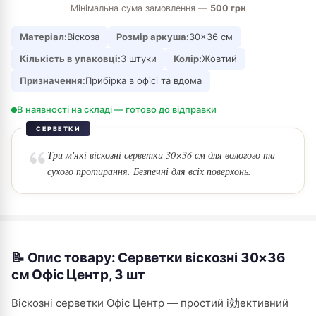
Мінімальна сума замовлення —
500 грн
Матеріал:
Віскоза
Розмір аркуша:
30×36 см
Кількість в упаковці:
3 штуки
Колір:
Жовтий
Призначення:
Прибірка в офісі та вдома
В наявності на складі — готово до відправки
СЕРВЕТКИ
Три м'які віскозні серветки 30×36 см для вологого та
сухого протирання. Безпечні для всіх поверхонь.
📝 Опис товару: Серветки віскозні 30×36
см Офіс Центр, 3 шт
Віскозні серветки Офіс Центр — простий і効ективний