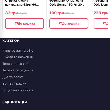
Стрічка клейка
Фотопапір А4 матовий
Фотопапір
пакувальна 48мм 66,
Офіс Центр 180г/м 20
Офіс Центр
40мКм прозора
листків OCM180.20A4
листків O
33 грн
100 грн
220 грн
40 грн
120 грн
2
До кошика
До кошика
До
КАТЕГОРІЇ
Канцтовари та офіс
Школа та навчання
Творчість та хобі
Техніка та гаджети
Дім та побут
Ігри та іграшки
Подарунки та свята
ІНФОРМАЦІЯ