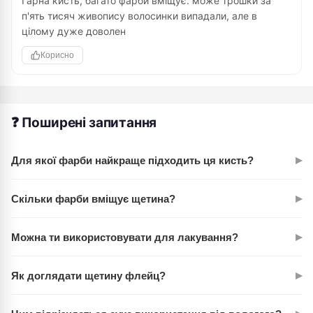
Гарна кисть, багато фарби вміщує. може трошки за
п'ять тисяч живопису волосинки випадали, але в
цілому дуже доволен
Корисно
❓ Поширені запитання
▸
Для якої фарби найкраще підходить ця кисть?
Універсальна для олії, акварелі та інших водних фарб. На
▸
Скільки фарби вміщує щетина?
маслі особливо гарно розмиває контури сухою щетиною.
Щетина флейц №15 вміщує значну кількість фарби – це
▸
Можна ти використовувати для лакування?
один із плюсів для вільного живопису заливаннями без
частих занурень.
Так, кисть відмінно підходить для покриття великих
▸
Як доглядати щетину флейц?
поверхонь лаком, фарбою або водою.
Промивай в розчиннику (для олії) або теплій воді (для