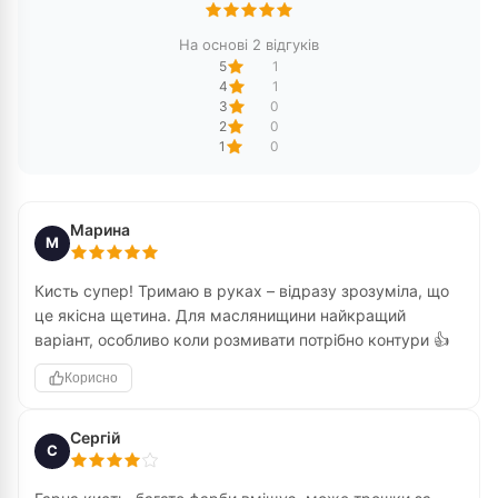
На основі 2 відгуків
5
1
4
1
3
0
2
0
1
0
Марина
М
Кисть супер! Тримаю в руках – відразу зрозуміла, що
це якісна щетина. Для маслянищини найкращий
варіант, особливо коли розмивати потрібно контури 👍
Корисно
Сергій
С