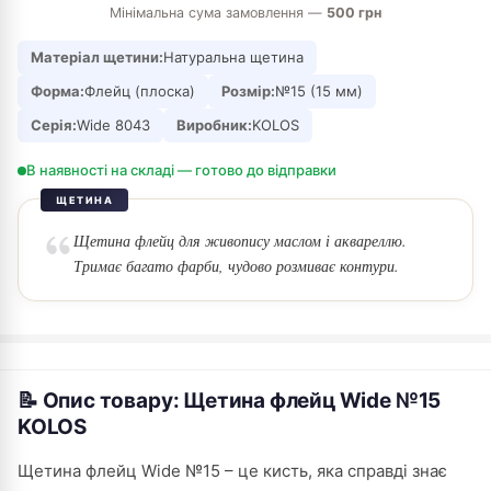
Мінімальна сума замовлення —
500 грн
Матеріал щетини:
Натуральна щетина
Форма:
Флейц (плоска)
Розмір:
№15 (15 мм)
Серія:
Wide 8043
Виробник:
KOLOS
В наявності на складі — готово до відправки
ЩЕТИНА
Щетина флейц для живопису маслом і аквареллю.
Тримає багато фарби, чудово розмиває контури.
📝 Опис товару: Щетина флейц Wide №15
KOLOS
Щетина флейц Wide №15 – це кисть, яка справді знає