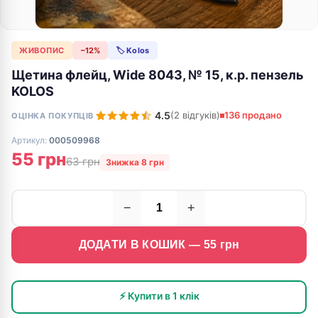
ЖИВОПИС
−12%
🏷 Kolos
Щетина флейц, Wide 8043, № 15, к.р. пензель
KOLOS
4.5
(2 відгуків)
136 продано
ОЦІНКА ПОКУПЦІВ
Артикул:
000509968
55 грн
63 грн
Знижка 8 грн
−
+
ДОДАТИ В КОШИК —
55
грн
⚡ Купити в 1 клік