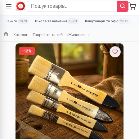
Книги
1678
Школа та навчання
1820
Канцтовари та офіс
2813
Т
Каталог
Творчість та хобі
Живопис
Головна
-12%