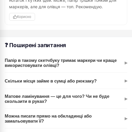
нотаток і хутких ідей. Може, папір трішки тонкий для
маркерів, але для олівця — топ. Рекомендую.
Корисно
❓ Поширені запитання
Папір в такому скетчбуку тримає маркери чи краще
▸
використовувати олівці?
Офсетний папір 100 г/м² більш універсальний — добре
▸
Скільки місця займе в сумці або рюкзаку?
працює з олівцями, гелевими ручками та м'якими
маркерами. З виразними спиртовими маркерами буває
Це ж мініатюра! 100×100 мм — розмір близько до
легке просякування, тому рекомендуємо все ж таки олівці
Матове ламінування — це для чого? Чи не буде
▸
стандартної стікерпаду. Влізе в будь-яку кишеню, навіть у
скользити в руках?
та кольорові ручки.
маленьку косметичку. Вес мінімальний.
Матовість дає приємну на дотик поверхню без глянцевого
Можна писати прямо на обкладинці або
▸
блиску. Додає престижності та захищає обкладинку від
замальовувати її?
подряпин і відбитків пальців. В руках тримається
Матове ламінування — це захисне покриття, яке готове до