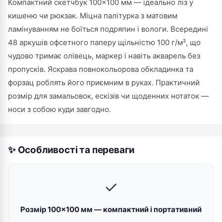
Компактний скетчбук 100×100 мм — ідеально ліз у
кишеню чи рюкзак. Міцна палітурка з матовим
ламінуванням не боїться подряпин і вологи. Всередині
48 аркушів офсетного паперу щільністю 100 г/м², що
чудово тримає олівець, маркер і навіть акварель без
пропусків. Яскрава повнокольорова обкладинка та
форзац роблять його приємним в руках. Практичний
розмір для замальовок, ескізів чи щоденних нотаток —
носи з собою куди завгодно.
✨ Особливості та переваги
✓
Розмір 100×100 мм — компактний і портативний