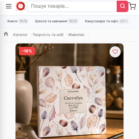
Книги
1678
Школа та навчання
1820
Канцтовари та офіс
2813
Т
Каталог
Творчість та хобі
Живопис
Головна
-16%