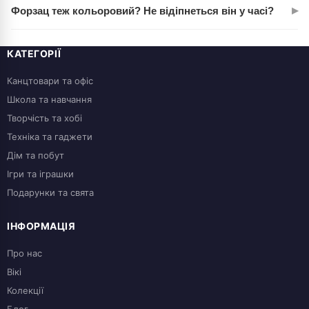
комфортно, не скользить.
▸
Форзац теж кольоровий? Не відіпнеться він у часі?
використання як основу для написів чи розписів.
Клавіатура олівця залишатиме сліди, але вони часто
Так, форзац повнокольоровий, надрукований якісно.
видаляються ластиком. Навмисне розмальовувати не
Склеєння якісне — відіпнеться тільки якщо дуже активно
КАТЕГОРІЇ
рекомендуємо.
його ламати. При нормальному користуванні прослужить
Канцтовари та офіс
років 5+ без проблем.
Школа та навчання
Творчість та хобі
Техніка та гаджети
Дім та побут
Ігри та іграшки
Подарунки та свята
ІНФОРМАЦІЯ
Про нас
Вікі
Колекції