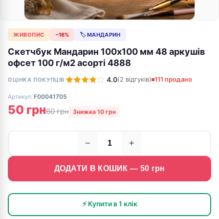
ЖИВОПИС
−16%
🏷 МАНДАРИН
Скетчбук Мандарин 100х100 мм 48 аркушів
офсет 100 г/м2 асорті 4888
4.0
(2 відгуків)
111 продано
ОЦІНКА ПОКУПЦІВ
Артикул:
F00041705
50 грн
60 грн
Знижка 10 грн
−
+
ДОДАТИ В КОШИК —
50
грн
⚡ Купити в 1 клік