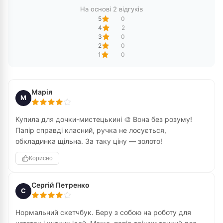
На основі 2 відгуків
5
0
4
2
3
0
2
0
1
0
Марія
М
Купила для дочки-мистецькині 🎨 Вона без розуму!
Папір справді класний, ручка не лосується,
обкладинка щільна. За таку ціну — золото!
Корисно
Сергій Петренко
С
Нормальний скетчбук. Беру з собою на роботу для