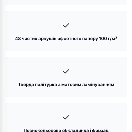
✓
48 чистих аркушів офсетного паперу 100 г/м²
✓
Тверда палітурка з матовим ламінуванням
✓
Повнокольорова обкладинка і форзац