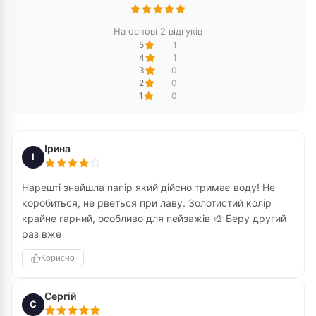
На основі 2 відгуків
5
1
4
1
3
0
2
0
1
0
Ірина
І
Нарешті знайшла папір який дійсно тримає воду! Не
коробиться, не рветься при лаву. Золотистий колір
крайне гарний, особливо для пейзажів 🎨 Беру другий
раз вже
Корисно
Сергій
С