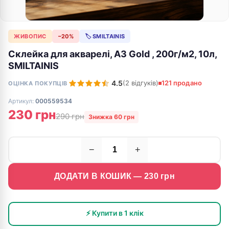
ЖИВОПИС
−20%
🏷 SMILTAINIS
Склейка для акварелі, А3 Gold , 200г/м2, 10л,
SMILTAINIS
4.5
(2 відгуків)
121 продано
ОЦІНКА ПОКУПЦІВ
Артикул:
000559534
230 грн
290 грн
Знижка 60 грн
−
+
ДОДАТИ В КОШИК —
230
грн
⚡ Купити в 1 клік