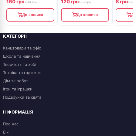
160 грн
120 грн
8 грн
Smiltainis
200 грн
150 грн
10 г
До кошика
До кошика
До
КАТЕГОРІЇ
Канцтовари та офіс
Школа та навчання
Творчість та хобі
Техніка та гаджети
Дім та побут
Ігри та іграшки
Подарунки та свята
ІНФОРМАЦІЯ
Про нас
Вікі