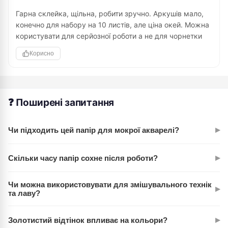
Гарна склейка, щільна, робити зручно. Аркушів мало,
конечно для набору на 10 листів, але ціна окей. Можна
користувати для серйозної роботи а не для чорнетки
Корисно
❓ Поширені запитання
▸
Чи підходить цей папір для мокрої акварелі?
Абсолютно. Щільність 200 г/м² спеціально розроблена для
▸
Скільки часу папір сохне після роботи?
акварелі. Папір не коробиться при контакті з водою і
витримує кілька шарів фарби без деградації структури.
Залежить від кількості фарби та вологості повітря.
Чи можна використовувати для змішувального технік
▸
Зазвичай висихає протягом 30-60 хвилин природним
та лаву?
способом. За необхідності можна прискорити феном.
Так, папір спеціально розрахований на це. Витримує мокрі
▸
Золотистий відтінок впливає на кольори?
техніки, лаву, заливання, змивання — структура паперу не