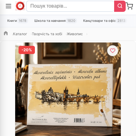
Книги
1678
Школа та навчання
1820
Канцтовари та офіс
2813
Т
Каталог
Творчість та хобі
Живопис
Головна
-20%