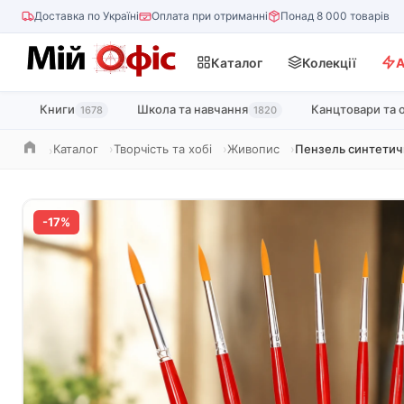
Доставка по Україні
Оплата при отриманні
Понад 8 000 товарів
Каталог
Колекції
А
Книги
Школа та навчання
Канцтовари та 
1678
1820
Каталог
Творчість та хобі
Живопис
Пензель синтетич
Головна
-17%