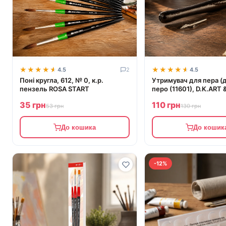
★★★★★
★★★★★
★★★★★
★★★★★
4.5
2
4.5
Поні кругла, 612, № 0, к.р.
Утримувач для пера (
пензель ROSA START
перо (11601), D.K.ART
35 грн
110 грн
53 грн
130 грн
До кошика
До кошик
-12%