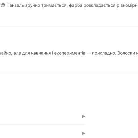
😊 Пензель зручно тримається, фарба розкладається рівномірно
чайно, але для навчання і експериментів — прикладно. Волоски 
▸
арно працює з водорозчинними фарбами.
▸
бути трошки жорсткішими.