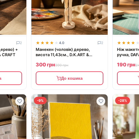
★★★★★
★★★★★
★★★★
★★★★
2
4.0
2
дерево) +
Манекен (чоловік) дерево,
Ніж макет
 & CRAFT
висота 11,43см., D.K.ART &
ручка, DAF
CRAFT
300 грн
190 грн
390 грн
2
а
До кошика
-9%
-28%