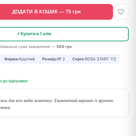
ДОДАТИ В КОШИК —
75
грн
⚡ Купити в 1 клік
інімальна сума замовлення —
500 грн
Форма:
Круглий
Розмір:
№ 2
Серія:
ROSA START 112
о до відправки
ель для всіх видів живопису. Економічний варіант із зручною
енням.