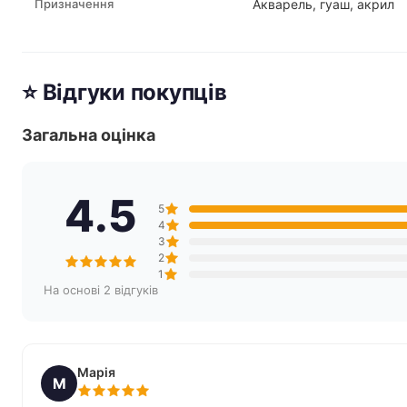
Призначення
Акварель, гуаш, акрил
⭐ Відгуки покупців
Загальна оцінка
4.5
5
4
3
2
1
На основі 2 відгуків
Марія
М