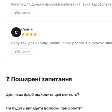
Купила для доньки на уроки малювання, вона задоволена 
Корисно
Сергій
С
Беру такі для акрилу, робить свою роботу. Не люксус зви
Корисно
❓ Поширені запитання
Для яких фарб підходить цей пензель?
Використовуйте для акварелі, гуашу і акрилу. Синтетика г
Чи будуть випадати волоски при роботі?
Для олійного живопису також підійде, але волоски могли б 