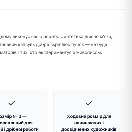
цьому виконує свою роботу. Синтетика дійсно м'яка,
еталевий капсуль добре скріплює пучок — не буде
аматорів і тих, хто експериментує з живописом.
✓
✓
озмір № 2 —
Ходовий розмір для
версальний для
начинаючих і
й і дрібної роботи
досвідчених художників