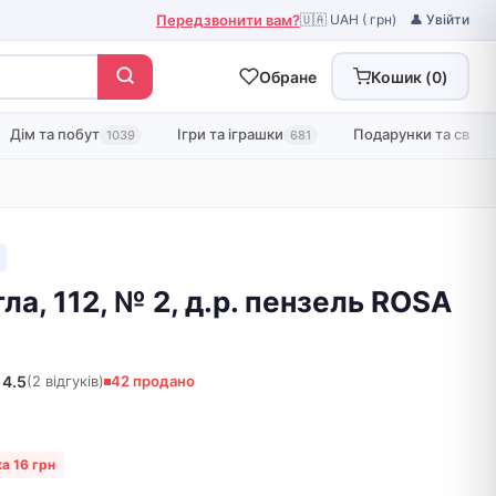
Передзвонити вам?
🇺🇦 UAH ( грн)
👤 Увійти
Обране
Кошик (
0
)
Дім та побут
Ігри та іграшки
Подарунки та свята
1039
681
ла, 112, № 2, д.р. пензель ROSA
4.5
(2 відгуків)
42 продано
а 16 грн