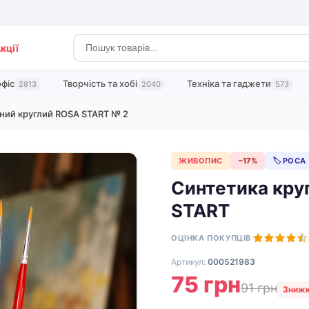
кції
офіс
Творчість та хобі
Техніка та гаджети
2813
2040
573
ний круглий ROSA START № 2
ЖИВОПИС
−17%
🏷 РОСА
Синтетика круг
START
ОЦІНКА ПОКУПЦІВ
Артикул:
000521983
75 грн
91 грн
Знижк