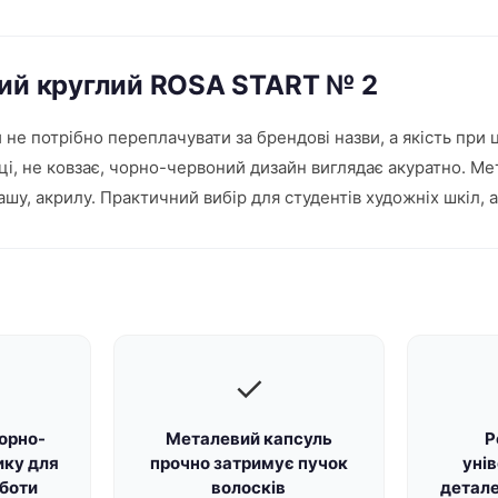
ний круглий ROSA START № 2
не потрібно переплачувати за брендові назви, а якість при 
ці, не ковзає, чорно-червоний дизайн виглядає акуратно. М
ашу, акрилу. Практичний вибір для студентів художніх шкіл, 
✓
чорно-
Металевий капсуль
Р
ику для
прочно затримує пучок
уні
боти
волосків
детале