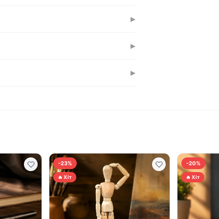
в може випасти 1-2 волоски — це норма
▸
обіт. Підходить для деталей, проміжних
▸
2 роки. Синтетика менш чутлива до
▸
ну. Професіонали використовують його
-23%
-20%
🔥 Хіт
🔥 Хіт