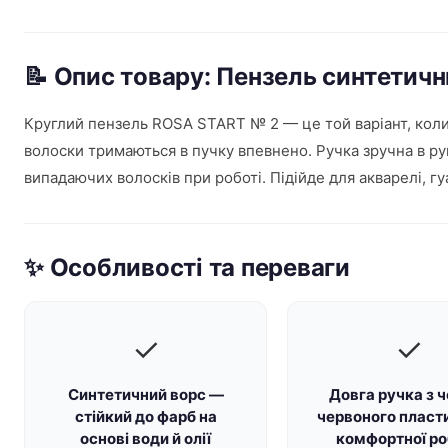
📝 Опис товару: Пензель синтетич
Круглий пензель ROSA START № 2 — це той варіант, коли 
волоски тримаються в пучку впевнено. Ручка зручна в ру
випадаючих волосків при роботі. Підійде для акварелі, гу
✨ Особливості та переваги
✓
✓
Синтетичний ворс —
Довга ручка з 
стійкий до фарб на
червоного пласт
основі води й олії
комфортної ро