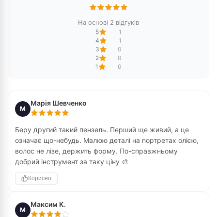
На основі 2 відгуків
5
1
4
1
3
0
2
0
1
0
Марія Шевченко
М
Беру другий такий пензель. Перший ще живий, а це
означає що-небудь. Малюю деталі на портретах олією,
волос не лізе, держить форму. По-справжньому
добрий інструмент за таку ціну 🎨
Корисно
Максим К.
М