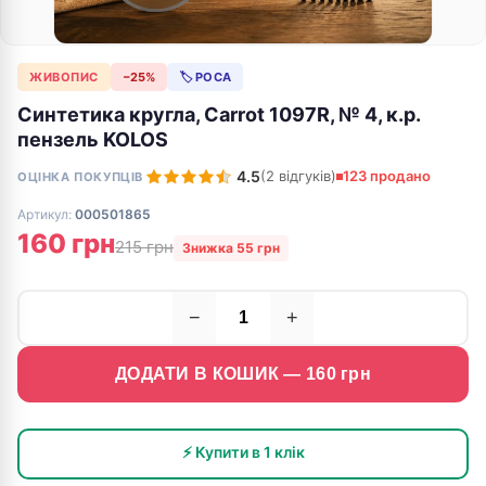
ЖИВОПИС
−25%
🏷 РОСА
Синтетика кругла, Carrot 1097R, № 4, к.р.
пензель KOLOS
4.5
(2 відгуків)
123 продано
ОЦІНКА ПОКУПЦІВ
Артикул:
000501865
160 грн
215 грн
Знижка 55 грн
−
+
ДОДАТИ В КОШИК —
160
грн
⚡ Купити в 1 клік