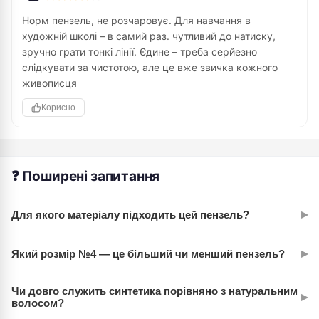
Норм пензель, не розчаровує. Для навчання в
художній школі – в самий раз. чутливий до натиску,
зручно грати тонкі лінії. Єдине – треба серйезно
слідкувати за чистотою, але це вже звичка кожного
живописця
Корисно
❓ Поширені запитання
▸
Для якого матеріалу підходить цей пензель?
Універсальний — працює з маслом, акрилом, гуашшю,
▸
Який розмір №4 — це більший чи менший пензель?
темпері й водорозчинними фарбами. Синтетичний волос
чудово тримає форму при роботі з будь-якою
Це пензель для середніх деталей. Круглий №4 KOLOS —
консистенцією.
Чи довго служить синтетика порівняно з натуральним
▸
універсальний розмір: достатньо тонкий для ліній, але не
волосом?
крихітний. Підходить для деталізації й промальовок.