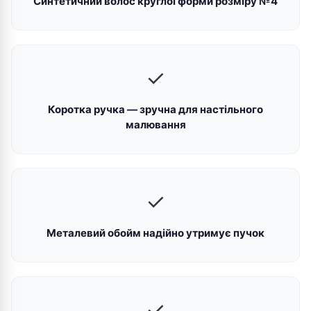
Синтетичний волос круглої форми розміру №4
✓
Коротка ручка — зручна для настільного
малювання
✓
Металевий обойм надійно утримує пучок
✓