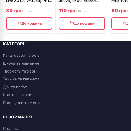
Erre А3 (29,7*42см), №18
3007R, № 00, пензель
strip 1019,
celeste, 220г/м2,
KOLOS
пензель K
30 грн
110 грн
90 грн
блакитний, дві текстури,
40 грн
130 грн
11
Fabriano
До кошика
До кошика
До
КАТЕГОРІЇ
Канцтовари та офіс
Школа та навчання
Творчість та хобі
Техніка та гаджети
Дім та побут
Ігри та іграшки
Подарунки та свята
ІНФОРМАЦІЯ
Про нас