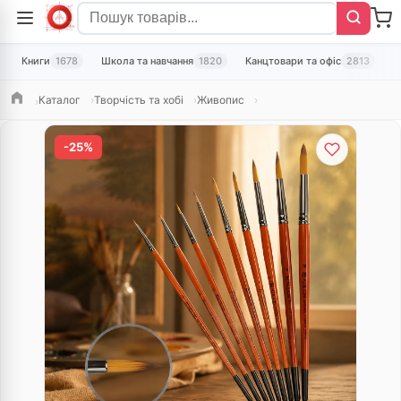
Книги
1678
Школа та навчання
1820
Канцтовари та офіс
2813
Т
Каталог
Творчість та хобі
Живопис
Головна
-25%